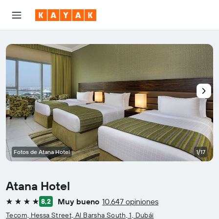
Fotos de Atana Hotel
1/17
Atana Hotel
Muy bueno
10.647 opiniones
8,2
4 estrellas
Tecom, Hessa Street, Al Barsha South, 1, Dubái