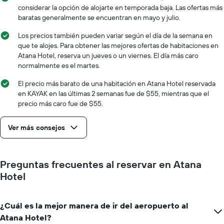
indica
de
considerar la opción de alojarte en temporada baja. Las ofertas más
el
la
baratas generalmente se encuentran en mayo y julio.
precio
estadía
promedio
El
Los precios también pueden variar según el día de la semana en
de
gráfico
que te alojes. Para obtener las mejores ofertas de habitaciones en
una
muestra
Atana Hotel, reserva un jueves o un viernes. El día más caro
habitación
1
normalmente es el martes.
eje
X
El precio más barato de una habitación en Atana Hotel reservada
que
en KAYAK en las últimas 2 semanas fue de $55, mientras que el
indica
precio más caro fue de $55.
la
cantidad
Ver más consejos
de
días
que
faltan
Preguntas frecuentes al reservar en Atana
para
Hotel
la
estadía
El
¿Cuál es la mejor manera de ir del aeropuerto al
gráfico
muestra
Atana Hotel?