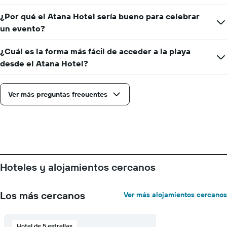
1
eje
¿Por qué el Atana Hotel sería bueno para celebrar
Y
un evento?
que
indica
el
¿Cuál es la forma más fácil de acceder a la playa
precio
desde el Atana Hotel?
promedio
de
una
Ver más preguntas frecuentes
habitación
Hoteles y alojamientos cercanos
Los más cercanos
Ver más alojamientos cercanos
Hotel de 5 estrellas