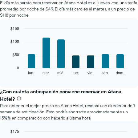
precio
El día más barato para reservar en Atana Hotel es el jueves, con una tarifa
promedio
promedio por noche de $49. El día más caro es el martes, a un precio de
de
$118 por noche.
una
habitación
$150
por
Bar
mes
Chart
graphic.
chart
El
$100
with
gráfico
7
muestra
$50
bars.
1
eje
El
0
X
siguiente
lun.
mar.
mié.
jue.
vie.
sáb.
dom.
End
que
of
gráfico
interactive
indica
muestra
chart
los
el
¿Con cuánta anticipación conviene reservar en Atana
meses.
precio
Hotel?
El
promedio
gráfico
Para obtener el mejor precio en Atana Hotel, reserva con alrededor de 1
de
muestra
semana de anticipación. Esto podría ahorrarte aproximadamente un
una
1
15%% en comparación con hacerlo a última hora.
habitación
eje
por
Y
cada
$175
que
día
Line
Chart