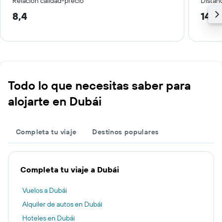
Relación calidad-precio
Distanc
8,4
14,3
Todo lo que necesitas saber para
alojarte en Dubái
Completa tu viaje
Destinos populares
Completa tu viaje a Dubái
Vuelos a Dubái
Alquiler de autos en Dubái
Hoteles en Dubái