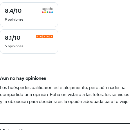
8.4
/10
8.4
de
9 opiniones
10
8.1
/10
8.1
de
5 opiniones
10
Aún no hay opiniones
Los huéspedes calificaron este alojamiento, pero aún nadie ha
compartido una opinión. Echa un vistazo a las fotos, los servicios
y la ubicación para decidir si es la opción adecuada para tu viaje.