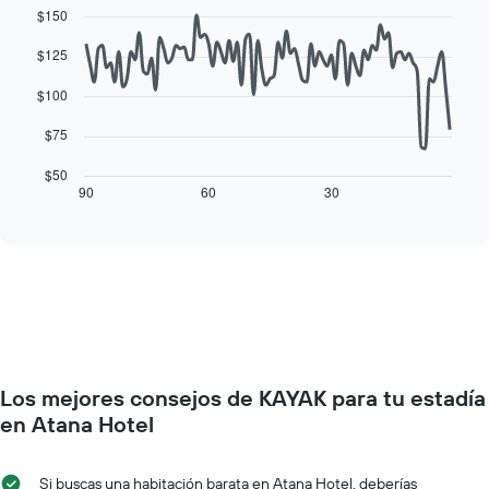
indica
$150
de
graphic.
chart
el
with
la
precio
90
$125
semana
data
promedio
El
points.
de
$100
gráfico
una
muestra
El
habitación
$75
1
siguiente
eje
cuadro
$50
X
muestra
90
60
30
End
que
of
cómo
interactive
indica
varía
chart
los
el
días
precio
de
de
la
una
semana.
habitación
El
a
gráfico
medida
muestra
Los mejores consejos de KAYAK para tu estadía
que
1
se
en Atana Hotel
eje
acerca
Y
la
que
fecha
Si buscas una habitación barata en Atana Hotel, deberías