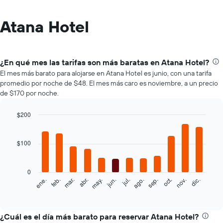
Atana Hotel
¿En qué mes las tarifas son más baratas en Atana Hotel?
El mes más barato para alojarse en Atana Hotel es junio, con una tarifa
promedio por noche de $48. El mes más caro es noviembre, a un precio
de $170 por noche.
$200
Bar
Chart
graphic.
chart
with
$100
12
bars.
0
El
feb.
may.
ago.
nov.
mar.
jun.
sep.
dic.
ene.
abr.
jul.
oct.
siguiente
End
of
gráfico
interactive
muestra
chart
el
¿Cuál es el día más barato para reservar Atana Hotel?