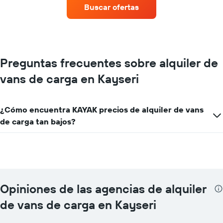
renta
Buscar ofertas
de
autos
con
más
sucursales.
El
Preguntas frecuentes sobre alquiler de
gráfico
vans de carga en Kayseri
muestra
1
eje
X
¿Cómo encuentra KAYAK precios de alquiler de vans
que
de carga tan bajos?
indica
las
empresas
de
renta
de
autos.
Opiniones de las agencias de alquiler
El
gráfico
de vans de carga en Kayseri
muestra
1