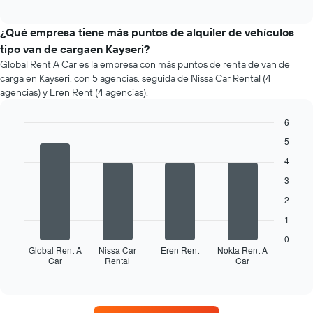
¿Qué empresa tiene más puntos de alquiler de vehículos
tipo van de cargaen Kayseri?
Global Rent A Car es la empresa con más puntos de renta de van de
carga en Kayseri, con 5 agencias, seguida de Nissa Car Rental (4
agencias) y Eren Rent (4 agencias).
6
Bar
Chart
5
graphic.
chart
with
4
4
3
bars.
2
El
1
siguiente
gráfico
0
muestra
Global Rent A
Nissa Car
Eren Rent
Nokta Rent A
Car
Rental
Car
las
End
of
cuatro
interactive
empresas
chart
de