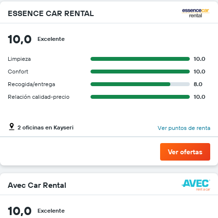
eje
ESSENCE CAR RENTAL
Y
que
indica
10,0
Excelente
el
precio
Limpieza
10.0
más
barato
Confort
10.0
de
Recogida/entrega
8.0
un
Relación calidad-precio
10.0
auto
de
renta
por
2 oficinas en Kayseri
Ver puntos de renta
empresa.
Ver ofertas
Avec Car Rental
10,0
Excelente