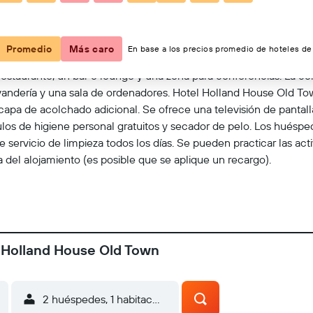
Ver en el mapa
Promedio
Más caro
En base a los precios promedio de hoteles de 
estaurante, un bar o lounge y una zona para conferencias. La con
lavandería y una sala de ordenadores. Hotel Holland House Old To
apa de acolchado adicional. Se ofrece una televisión de pantal
culos de higiene personal gratuitos y secador de pelo. Los huésp
ce servicio de limpieza todos los días. Se pueden practicar las a
a del alojamiento (es posible que se aplique un recargo).
l Holland House Old Town
2 huéspedes, 1 habitación