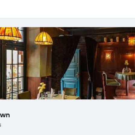
own
s