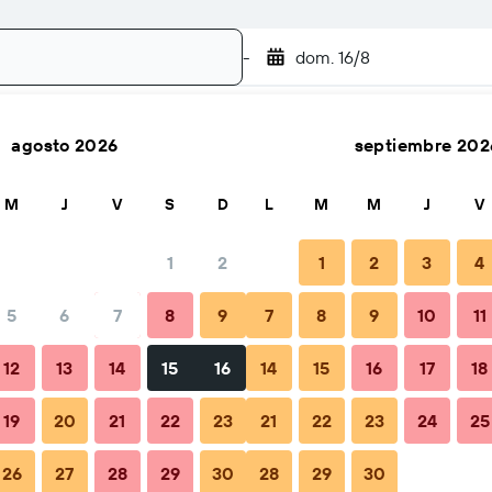
-
dom. 16/8
agosto 2026
septiembre 202
Buscar
M
J
V
S
D
L
M
M
J
V
1
2
1
2
3
4
5
6
7
8
9
7
8
9
10
11
Consejos y preguntas frecuentes
Alojamientos cercanos
12
13
14
15
16
14
15
16
17
18
19
20
21
22
23
21
22
23
24
25
26
27
28
29
30
28
29
30