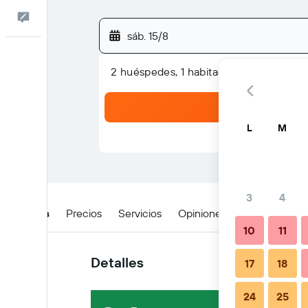
Comentarios
sáb. 15/8
2 huéspedes, 1 habitación
L
M
3
4
Detalles
Precios
Servicios
Opiniones
Ubicación
10
11
Detalles
17
18
24
25