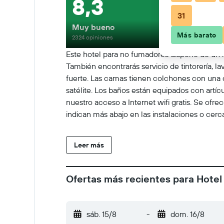
8,3
31
Muy bueno
Más barato
2324 opiniones
Este hotel para no fumadores dispone de un r
También encontrarás servicio de tintorería, 
fuerte. Las camas tienen colchones con una c
satélite. Los baños están equipados con artí
nuestro acceso a Internet wifi gratis. Se ofre
indican más abajo en las instalaciones o cerc
Leer más
Ofertas más recientes para Hote
sáb. 15/8
-
dom. 16/8