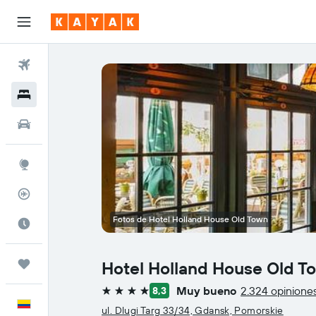
Vuelos
Hoteles
Autos
Explore
Rastreador
Fotos de Hotel Holland House Old Town
Cuándo ir
Trips
Hotel Holland House Old T
Muy bueno
2.324 opinione
8,3
4 estrellas
Español
ul. Dlugi Targ 33/34, Gdansk, Pomorskie