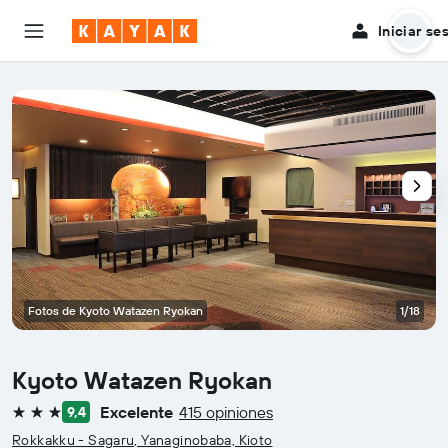
Iniciar se
Fotos de Kyoto Watazen Ryokan
1/18
Kyoto Watazen Ryokan
Excelente
415 opiniones
9,4
3 estrellas
Rokkakku - Sagaru, Yanaginobaba, Kioto