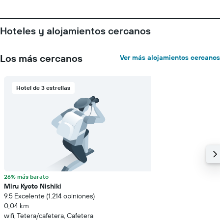
1
eje
Y
Hoteles y alojamientos cercanos
que
indica
el
Los más cercanos
Ver más alojamientos cercanos
precio
promedio
de
Hotel de 3 estrellas
una
habitación
26% más barato
Miru Kyoto Nishiki
9.5 Excelente (1.214 opiniones)
0,04 km
wifi, Tetera/cafetera, Cafetera