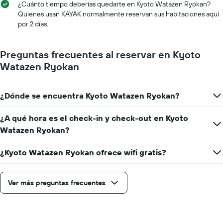
fecha
¿Cuánto tiempo deberías quedarte en Kyoto Watazen Ryokan?
indica
de
Quienes usan KAYAK normalmente reservan sus habitaciones aquí
el
la
por 2 días.
precio
estadía
promedio
El
de
gráfico
Preguntas frecuentes al reservar en Kyoto
una
muestra
Watazen Ryokan
habitación
1
eje
X
¿Dónde se encuentra Kyoto Watazen Ryokan?
que
indica
la
¿A qué hora es el check-in y check-out en Kyoto
cantidad
Watazen Ryokan?
de
días
¿Kyoto Watazen Ryokan ofrece wifi gratis?
que
faltan
para
la
Ver más preguntas frecuentes
estadía
El
gráfico
muestra