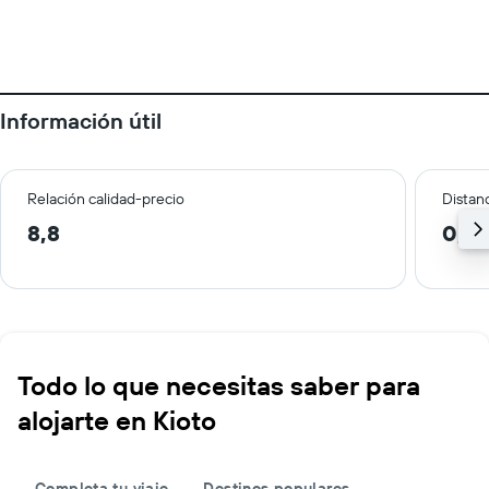
Información útil
Relación calidad-precio
Distanc
8,8
0,2
Todo lo que necesitas saber para
alojarte en Kioto
Completa tu viaje
Destinos populares