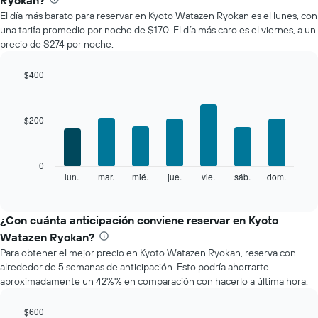
Ryokan?
El día más barato para reservar en Kyoto Watazen Ryokan es el lunes, con
una tarifa promedio por noche de $170. El día más caro es el viernes, a un
precio de $274 por noche.
$400
Bar
Chart
graphic.
chart
with
$200
7
bars.
El
0
siguiente
lun.
mar.
mié.
jue.
vie.
sáb.
dom.
End
of
gráfico
interactive
muestra
chart
el
¿Con cuánta anticipación conviene reservar en Kyoto
precio
Watazen Ryokan?
promedio
Para obtener el mejor precio en Kyoto Watazen Ryokan, reserva con
de
alrededor de 5 semanas de anticipación. Esto podría ahorrarte
una
aproximadamente un 42%% en comparación con hacerlo a última hora.
habitación
por
cada
$600