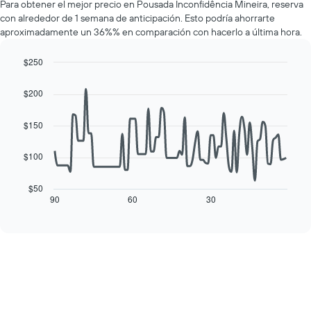
muestra
Para obtener el mejor precio en Pousada Inconfidência Mineira, reserva
de
1
con alrededor de 1 semana de anticipación. Esto podría ahorrarte
una
eje
aproximadamente un 36%% en comparación con hacerlo a última hora.
habitación
Y
por
que
cada
$250
indica
día
Line
Chart
el
de
graphic.
chart
precio
$200
with
la
promedio
90
semana
de
data
$150
El
una
points.
gráfico
habitación
muestra
$100
El
1
siguiente
eje
cuadro
$50
X
muestra
90
60
30
End
que
of
cómo
interactive
indica
varía
chart
los
el
días
precio
de
de
la
una
semana.
habitación
El
a