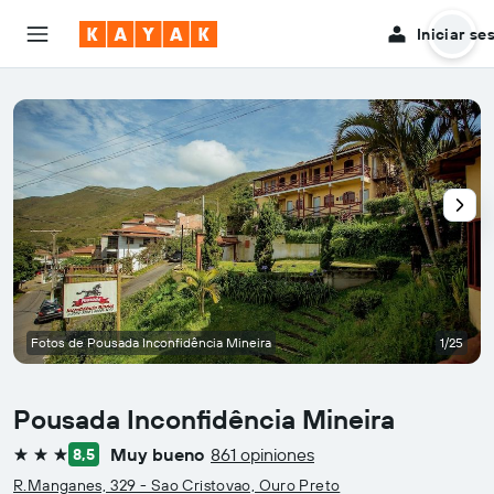
Iniciar se
Fotos de Pousada Inconfidência Mineira
1/25
Pousada Inconfidência Mineira
Muy bueno
861 opiniones
8,5
3 estrellas
R.Manganes, 329 - Sao Cristovao, Ouro Preto