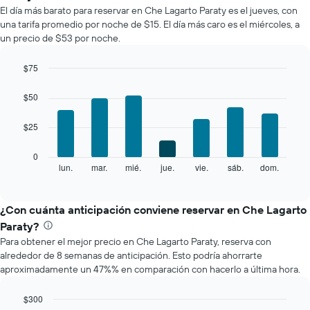
promedio
El día más barato para reservar en Che Lagarto Paraty es el jueves, con
de
una tarifa promedio por noche de $15. El día más caro es el miércoles, a
una
un precio de $53 por noche.
habitación
por
mes
$75
El
Bar
Chart
gráfico
graphic.
chart
$50
with
muestra
7
1
$25
bars.
eje
X
El
0
que
siguiente
lun.
mar.
mié.
jue.
vie.
sáb.
dom.
End
indica
of
gráfico
los
interactive
muestra
chart
meses.
el
¿Con cuánta anticipación conviene reservar en Che Lagarto
El
precio
gráfico
Paraty?
promedio
muestra
Para obtener el mejor precio en Che Lagarto Paraty, reserva con
de
1
alrededor de 8 semanas de anticipación. Esto podría ahorrarte
una
eje
aproximadamente un 47%% en comparación con hacerlo a última hora.
habitación
Y
por
que
cada
$300
indica