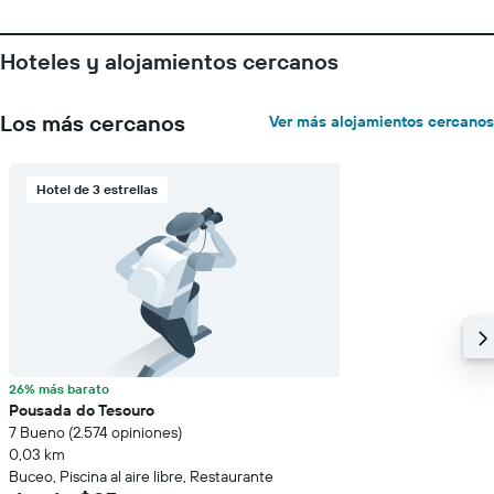
1
eje
Y
Hoteles y alojamientos cercanos
que
indica
el
Los más cercanos
Ver más alojamientos cercanos
precio
promedio
de
Hotel de 3 estrellas
una
habitación
26% más barato
Pousada do Tesouro
7 Bueno (2.574 opiniones)
0,03 km
Buceo, Piscina al aire libre, Restaurante