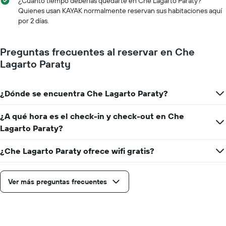
¿Cuánto tiempo deberías quedarte en Che Lagarto Paraty?
indica
de
Quienes usan KAYAK normalmente reservan sus habitaciones aquí
el
la
por 2 días.
precio
estadía
promedio
El
de
gráfico
Preguntas frecuentes al reservar en Che
una
muestra
Lagarto Paraty
habitación
1
eje
X
¿Dónde se encuentra Che Lagarto Paraty?
que
indica
la
¿A qué hora es el check-in y check-out en Che
cantidad
Lagarto Paraty?
de
días
¿Che Lagarto Paraty ofrece wifi gratis?
que
faltan
para
la
Ver más preguntas frecuentes
estadía
El
gráfico
muestra