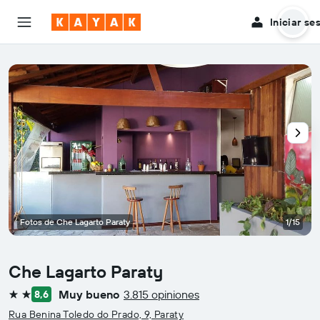
Iniciar se
Fotos de Che Lagarto Paraty
1/15
Che Lagarto Paraty
Muy bueno
3.815 opiniones
8,6
2 estrellas
Rua Benina Toledo do Prado, 9, Paraty