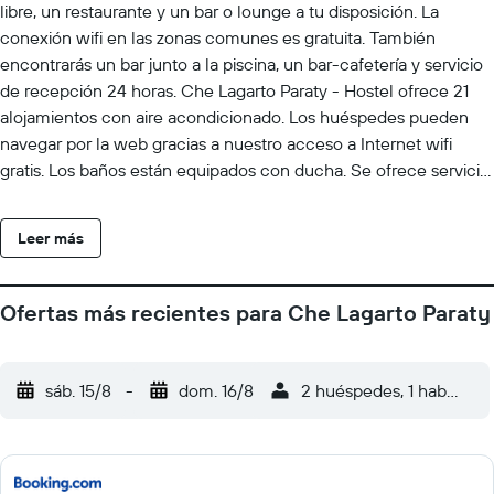
libre, un restaurante y un bar o lounge a tu disposición. La
conexión wifi en las zonas comunes es gratuita. También
encontrarás un bar junto a la piscina, un bar-cafetería y servicio
de recepción 24 horas. Che Lagarto Paraty - Hostel ofrece 21
alojamientos con aire acondicionado. Los huéspedes pueden
navegar por la web gracias a nuestro acceso a Internet wifi
gratis. Los baños están equipados con ducha. Se ofrece servicio
de limpieza todos los días. Los servicios de ocio y esparcimiento
en este albergue incluyen una piscina al aire libre. Se pueden
Leer más
practicar las actividades de ocio y esparcimiento que se indican
más abajo en las instalaciones o cerca del alojamiento (es
posible que se aplique un recargo).
Ofertas más recientes para Che Lagarto Paraty
sáb. 15/8
-
dom. 16/8
2 huéspedes, 1 habitació