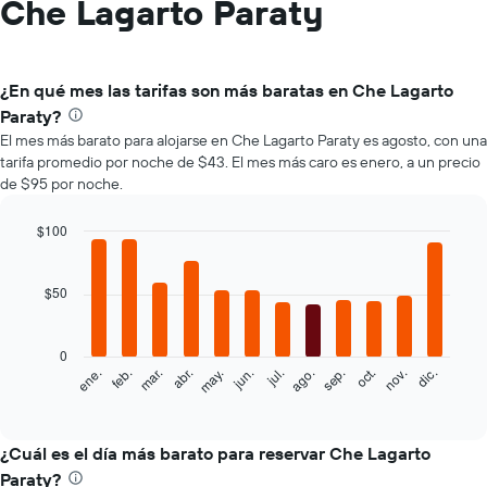
Che Lagarto Paraty
¿En qué mes las tarifas son más baratas en Che Lagarto
Paraty?
El mes más barato para alojarse en Che Lagarto Paraty es agosto, con una
tarifa promedio por noche de $43. El mes más caro es enero, a un precio
de $95 por noche.
$100
Bar
Chart
graphic.
chart
with
$50
12
bars.
0
El
feb.
may.
ago.
nov.
mar.
jun.
sep.
dic.
ene.
abr.
jul.
oct.
siguiente
End
of
gráfico
interactive
muestra
chart
el
¿Cuál es el día más barato para reservar Che Lagarto
precio
Paraty?