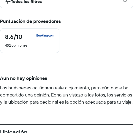
Todos los filtros
Puntuación de proveedores
8.6
/10
8.6
de
452 opiniones
10
Aún no hay opiniones
Los huéspedes calificaron este alojamiento, pero aún nadie ha
compartido una opinión. Echa un vistazo a las fotos, los servicios
y la ubicación para decidir si es la opción adecuada para tu viaje.
Ubicación