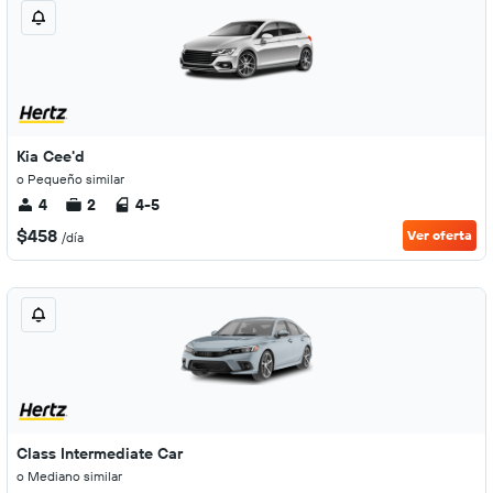
Kia Cee'd
o Pequeño similar
4
2
4-5
$458
Ver oferta
/día
Class Intermediate Car
o Mediano similar