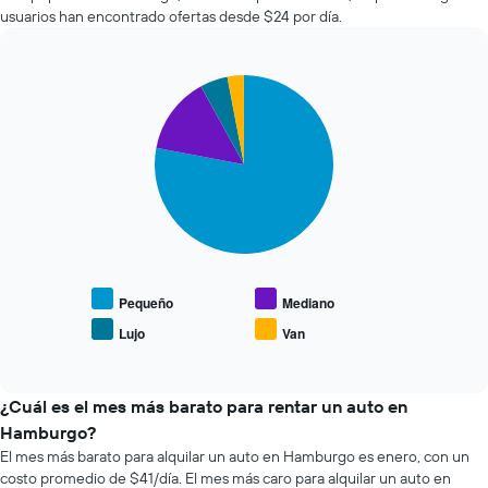
autos
la
usuarios han encontrado ofertas desde $24 por día.
más
cantidad
económicas
de
de
días
Pie
Chart
las
previos
graphic.
chart
últimas
a
with
72
4
la
horas.
slices.
reserva.
El
El
gráfico
El
gráfico
muestra
siguiente
muestra
1
gráfico
1
eje
muestra
eje
X
el
Y
que
precio
Pequeño
Mediano
que
indica
promedio
indica
Lujo
Van
las
End
de
el
of
4
los
precio
interactive
empresas
tipos
chart
promedio
más
de
¿Cuál es el mes más barato para rentar un auto en
de
baratas
autos
un
Hamburgo?
de
más
auto
El mes más barato para alquilar un auto en Hamburgo es enero, con un
renta
populares.
de
costo promedio de $41/día. El mes más caro para alquilar un auto en
de