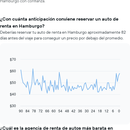
Hamburgo con confianza.
¿Con cuánta anticipación conviene reservar un auto de
renta en Hamburgo?
Deberías reservar tu auto de renta en Hamburgo aproximadamente 82
días antes del viaje para conseguir un precio por debajo del promedio.
$70
Line
Chart
graphic.
chart
with
$60
91
data
$50
points.
El
$40
siguiente
gráfico
$30
muestra
90
84
78
72
66
60
54
48
42
36
30
24
18
12
6
0
End
of
cómo
interactive
varía
chart
el
¿Cuál es la agencia de renta de autos más barata en