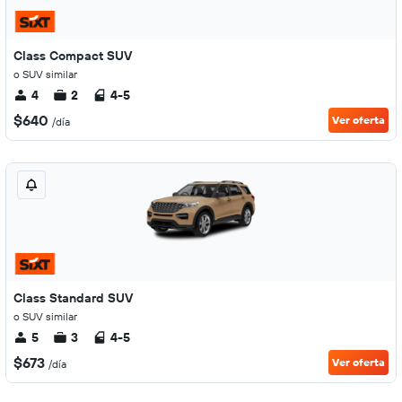
Class Compact SUV
o SUV similar
4
2
4-5
$640
Ver oferta
/día
Class Standard SUV
o SUV similar
5
3
4-5
$673
Ver oferta
/día