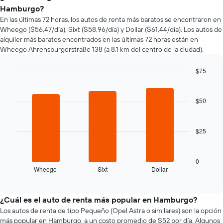
precio
Hamburgo?
de
En las últimas 72 horas, los autos de renta más baratos se encontraron en
un
Wheego ($56,47/día), Sixt ($58,96/día) y Dollar ($61,44/día). Los autos de
auto
alquiler más baratos encontrados en las últimas 72 horas están en
de
Wheego Ahrensburgerstraße 138 (a 8,1 km del centro de la ciudad).
renta
a
medida
$75
que
Bar
Chart
se
graphic.
chart
with
acerca
$50
3
la
bars.
fecha
de
$25
El
la
siguiente
reserva.
gráfico
El
muestra
0
gráfico
Wheego
Sixt
Dollar
las
End
muestra
of
cuatro
1
interactive
empresas
chart
eje
de
¿Cuál es el auto de renta más popular en Hamburgo?
X
renta
Los autos de renta de tipo Pequeño (Opel Astra o similares) son la opción
que
de
más popular en Hamburgo, a un costo promedio de $52 por día. Algunos
indica