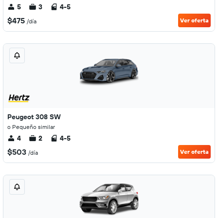
5
3
4-5
$475
Ver oferta
/día
Peugeot 308 SW
o Pequeño similar
4
2
4-5
$503
Ver oferta
/día