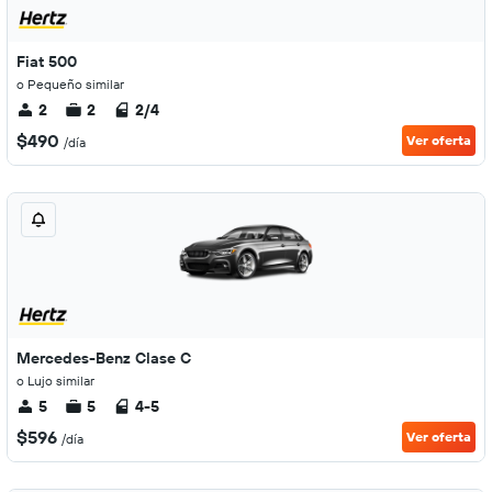
Fiat 500
o Pequeño similar
2
2
2/4
$490
Ver oferta
/día
Mercedes-Benz Clase C
o Lujo similar
5
5
4-5
$596
Ver oferta
/día