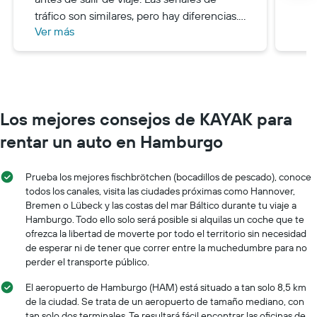
tráfico son similares, pero hay diferencias.
Ver más
Es complicado encontrar aparcamiento,
por lo que es posible que tengas que
aparcar bastante lejos de tu destino final.
Muchas localidades y ciudades tienen
calles peatonales que están en vigor
Los mejores consejos de KAYAK para
durante determinadas horas del día, así
que aprende a reconocer esas señales
rentar un auto en Hamburgo
para no meterte en problemas. Algunas
ciudades permiten la entrada de camiones
Prueba los mejores fischbrötchen (bocadillos de pescado), conoce
de reparto por la mañana, pero no de
todos los canales, visita las ciudades próximas como Hannover,
coches. Contrata un seguro a todo riesgo
Bremen o Lübeck y las costas del mar Báltico durante tu viaje a
para el coche, ¡sin duda merece la pena!
Hamburgo. Todo ello solo será posible si alquilas un coche que te
ofrezca la libertad de moverte por todo el territorio sin necesidad
Las carreteras son estrechas, sinuosas y
de esperar ni de tener que correr entre la muchedumbre para no
rara vez rectas, por lo que hay muchos
perder el transporte público.
peligros a la hora de conducir. Choqué
contra un poste y me alegré mucho de
El aeropuerto de Hamburgo (HAM) está situado a tan solo 8,5 km
de la ciudad. Se trata de un aeropuerto de tamaño mediano, con
haber contratado un seguro a todo riesgo,
tan solo dos terminales. Te resultará fácil encontrar las oficinas de