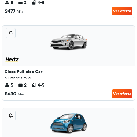
5
3
4-5
$477
Ver oferta
/día
Class Full-size Car
o Grande similar
5
2
4-5
$630
Ver oferta
/día