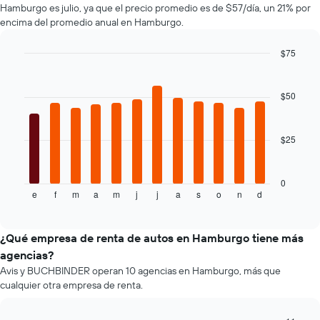
renta.
Hamburgo es julio, ya que el precio promedio es de $57/día, un 21% por
autos
encima del promedio anual en Hamburgo.
El
gráfico
muestra
$75
1
Bar
Chart
eje
graphic.
chart
with
Y
$50
12
que
bars.
indica
el
$25
El
precio
siguiente
más
gráfico
barato
muestra
0
de
e
f
m
a
m
j
j
a
s
o
n
d
el
End
un
of
precio
interactive
auto
promedio
chart
de
de
¿Qué empresa de renta de autos en Hamburgo tiene más
renta
un
agencias?
por
auto
empresa.
Avis y BUCHBINDER operan 10 agencias en Hamburgo, más que
de
cualquier otra empresa de renta.
renta
por
mes.