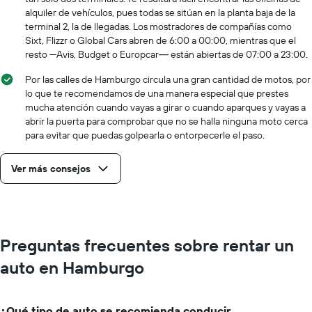
así que no tuve ningún problema en un
alquiler de vehículos, pues todas se sitúan en la planta baja de la
país extranjero. Los mejores 80 dólares
terminal 2, la de llegadas. Los mostradores de compañías como
que he gastado nunca.
Sixt, Flizzr o Global Cars abren de 6:00 a 00:00, mientras que el
resto —Avis, Budget o Europcar― están abiertas de 07:00 a 23:00.
Por las calles de Hamburgo circula una gran cantidad de motos, por
lo que te recomendamos de una manera especial que prestes
mucha atención cuando vayas a girar o cuando aparques y vayas a
abrir la puerta para comprobar que no se halla ninguna moto cerca
para evitar que puedas golpearla o entorpecerle el paso.
Ver más consejos
Preguntas frecuentes sobre rentar un
auto en Hamburgo
¿Qué tipo de auto se recomienda conducir