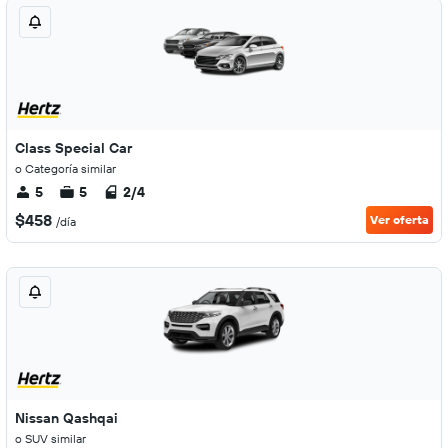
Class Special Car
o Categoría similar
5
5
2/4
$458
Ver oferta
/día
Nissan Qashqai
o SUV similar