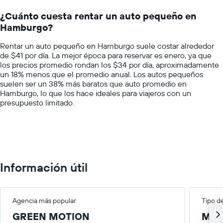
un
14
auto
¿Cuánto cuesta rentar un auto pequeño en
categories.
de
Hamburgo?
The
renta
chart
por
Rentar un auto pequeño en Hamburgo suele costar alrededor
has
empresa.
de $41 por día. La mejor época para reservar es enero, ya que
1
los precios promedio rondan los $34 por día, aproximadamente
Y
un 18% menos que el promedio anual. Los autos pequeños
axis
suelen ser un 38% más baratos que auto promedio en
displaying
Hamburgo, lo que los hace ideales para viajeros con un
values.
presupuesto limitado.
Range:
0
to
100.
Información útil
Agencia más popular
Tipo d
GREEN MOTION
Med