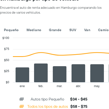
1
de
eje
un
Encuentra el auto de renta adecuado en Hamburgo comparando los
X
auto
precios de varios vehículos.
que
de
indica
renta
las
por
empresas
día.
Pequeño
Mediano
Grande
SUV
Van
Camio
de
renta
$100
de
Combination
Chart
autos.
graphic.
chart
$75
with
El
2
gráfico
data
$50
muestra
series.
1
eje
$25
The
Y
chart
que
has
$0
indica
1
ene
feb.
mar.
abr.
may.
End
el
of
X
precio
interactive
axis
chart
más
Autos tipo Pequeño
$34 - $45
displaying
barato
categories.
Todos los tipos de autos
$58 - $75
de
Range: