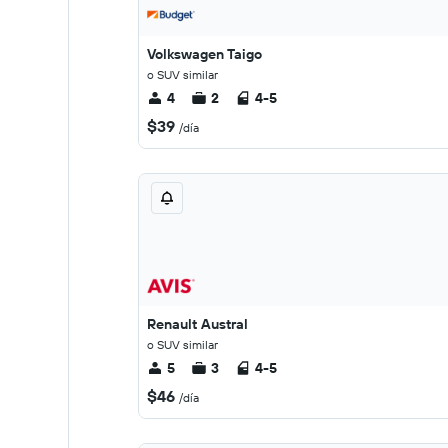
Volkswagen Taigo
o SUV similar
4
2
4-5
$39
/día
Renault Austral
o SUV similar
5
3
4-5
$46
/día