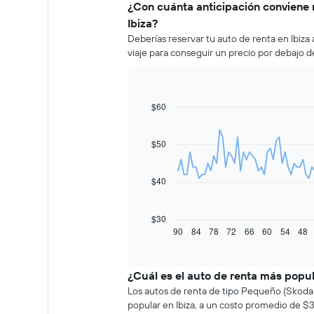
¿Con cuánta anticipación conviene 
Ibiza?
Deberías reservar tu auto de renta en Ibiz
viaje para conseguir un precio por debajo d
$60
Line
Chart
graphic.
chart
with
91
$50
data
points.
$40
El
siguiente
gráfico
$30
muestra
90
84
78
72
66
60
54
48
End
of
cómo
interactive
varía
chart
el
¿Cuál es el auto de renta más popul
precio
Los autos de renta de tipo Pequeño (Skoda 
de
popular en Ibiza, a un costo promedio de $3
un