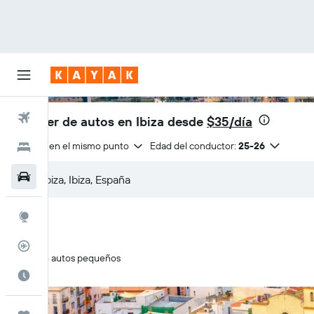
Vuelos
Alquiler de autos en Ibiza desde
$35/día
Entrega en el mismo punto
Edad del conductor:
25-26
Hoteles
Autos
Explore
Rastreador
Solo autos pequeños
Cuándo ir