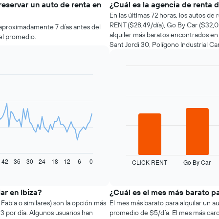
reservar un auto de renta en
¿Cuál es la agencia de renta 
En las últimas 72 horas, los autos d
RENT ($28,49/día), Go By Car ($32,00
a aproximadamente 7 días antes del
alquiler más baratos encontrados en
el promedio.
Sant Jordi 30, Polígono Industrial Can
Bar
Chart
graphic.
chart
with
4
bars.
El
siguiente
gráfico
muestra
42
36
30
24
18
12
6
0
CLICK RENT
Go By Car
las
End
of
cuatro
interactive
empresas
chart
de
ar en Ibiza?
¿Cuál es el mes más barato pa
renta
Fabia o similares) son la opción más
El mes más barato para alquilar un au
de
3 por día. Algunos usuarios han
promedio de $5/día. El mes más caro p