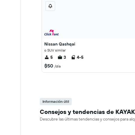
Nissan Qashqai
o SUV similar
5
3
4-5
$50
/día
Información útil
Consejos y tendencias de KAYAK s
Descubre las últimas tendencias y consejos para alqu