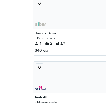
Hyundai Kona
o Pequeño similar
4
2
2/4
$40
/día
Audi A3
o Mediano similar