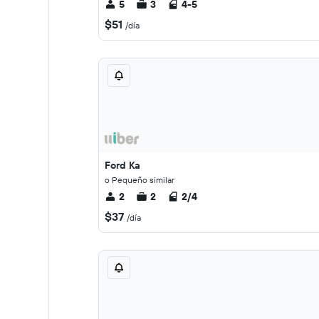
5
3
4-5
$51
/día
Ford Ka
o Pequeño similar
2
2
2/4
$37
/día