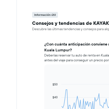
Información útil
Consejos y tendencias de KAYAK 
Descubre las últimas tendencias y consejos para alq
¿Con cuánta anticipación conviene 
Kuala Lumpur?
Deberías reservar tu auto de renta en Kua
antes del viaje para conseguir un precio po
$50
Line
Chart
graphic.
chart
with
91
$40
data
points.