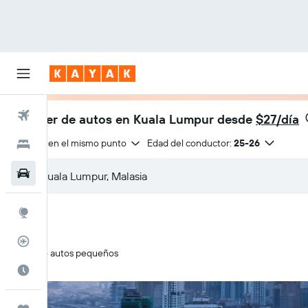
Vuelos
Alquiler de autos en Kuala Lumpur desde
$27/día
Entrega en el mismo punto
Edad del conductor:
25-26
Hoteles
Autos
Explore
Rastreador
Solo autos pequeños
Cuándo ir