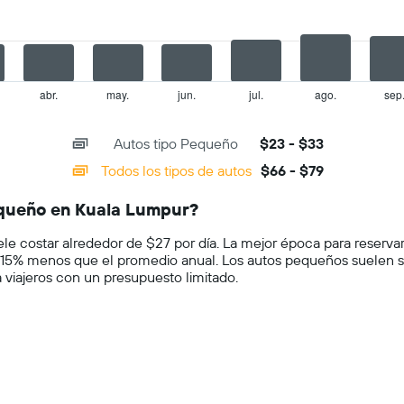
El
gráfico
muestra
1
eje
Y
abr.
may.
jun.
jul.
ago.
sep
que
indica
Autos tipo Pequeño
$23 - $33
el
precio
Todos los tipos de autos
$66 - $79
más
barato
equeño en Kuala Lumpur?
de
un
e costar alrededor de $27 por día. La mejor época para reservar
auto
 15% menos que el promedio anual. Los autos pequeños suelen 
de
 viajeros con un presupuesto limitado.
renta
por
empresa.