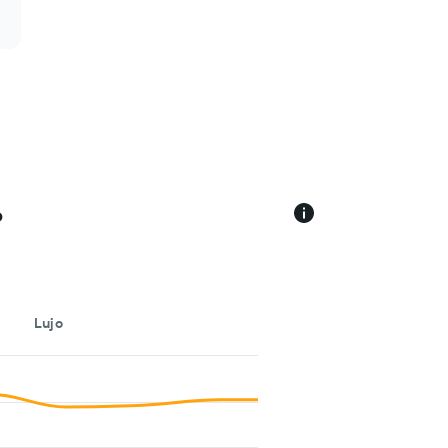
o
p
Lujo