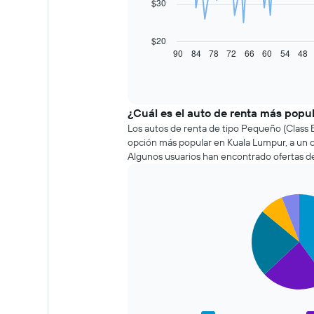
$30
El
siguiente
gráfico
$20
muestra
90
84
78
72
66
60
54
48
End
of
cómo
interactive
varía
chart
el
precio
¿Cuál es el auto de renta más popu
de
Los autos de renta de tipo Pequeño (Class 
un
opción más popular en Kuala Lumpur, a un 
auto
Algunos usuarios han encontrado ofertas de
de
renta
a
medida
Pie
Chart
que
graphic.
chart
se
with
5
acerca
slices.
la
fecha
El
de
siguiente
la
gráfico
reserva.
muestra