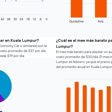
El
siguiente
gráfico
42
36
30
24
18
12
6
0
muestra
Quickdrive
Avis
las
End
of
cuatro
interactive
empresas
chart
de
lar en Kuala Lumpur?
¿Cuál es el mes más barato pa
renta
Economy Car o similares) son la
Lumpur?
de
costo promedio de $37 por día.
El mes más barato para alquilar un 
autos
sde $19 por día.
costo promedio de $30/día. El mes má
más
Lumpur es febrero, ya que el precio
económicas
del promedio anual en Kuala Lumpur
de
las
últimas
72
Bar
Chart
horas.
graphic.
chart
El
with
12
gráfico
bars.
muestra
1
El
eje