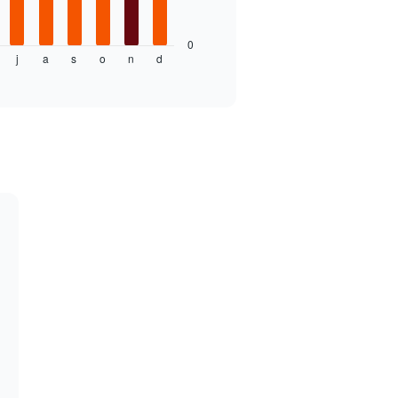
0
j
a
s
o
n
d