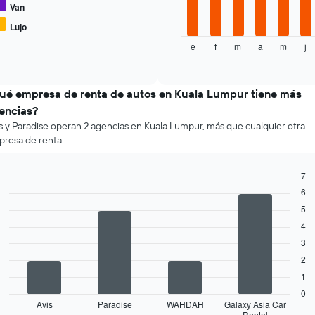
Van
siguiente
X
gráfico
que
Lujo
muestra
indica
e
f
m
a
m
j
el
End
las
of
precio
4
interactive
promedio
chart
empresas
de
más
ué empresa de renta de autos en Kuala Lumpur tiene más
un
baratas
encias?
auto
de
s y Paradise operan 2 agencias en Kuala Lumpur, más que cualquier otra
de
renta
resa de renta.
renta
de
por
autos
mes.
El
7
El
gráfico
Bar
6
Chart
gráfico
muestra
graphic.
chart
muestra
5
1
with
1
eje
4
4
eje
bars.
Y
3
X
que
2
que
El
indica
indica
siguiente
1
el
los
gráfico
precio
0
meses
muestra
más
Avis
Paradise
WAHDAH
Galaxy Asia Car
Rental