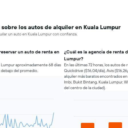
sobre los autos de alquiler en Kuala Lumpur
uilar un auto en Kuala Lumpur con confianza.
reservar un auto de renta en
¿Cuál es la agencia de renta 
Lumpur?
la Lumpur aproximadamente 68 días
En las últimas 72 horas, los autos d
r debajo del promedio.
Quickdrive ($16,04/día), Avis ($16,26/
alquiler más baratos encontrados en 
Imbi, Bukit Bintang, Kuala Lumpur, 
del centro de la ciudad).
Bar
Chart
graphic.
chart
with
4
bars.