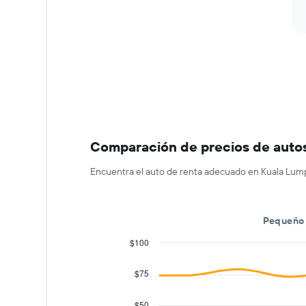
el
precio
promedio
de
un
auto
de
renta.
Comparación de precios de autos
Encuentra el auto de renta adecuado en Kuala Lump
Pequeño
$100
Combination
Chart
graphic.
chart
$75
with
2
data
$50