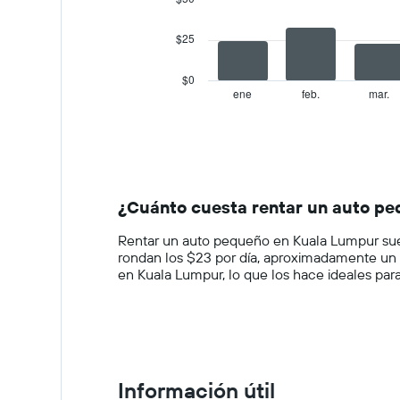
series.
$25
The
chart
has
$0
1
ene
feb.
mar.
End
of
X
interactive
axis
chart
displaying
categories.
Range:
14
¿Cuánto cuesta rentar un auto p
categories.
The
Rentar un auto pequeño en Kuala Lumpur suel
chart
rondan los $23 por día, aproximadamente un
has
en Kuala Lumpur, lo que los hace ideales para
1
Y
axis
displaying
values.
Range:
0
Información útil
to