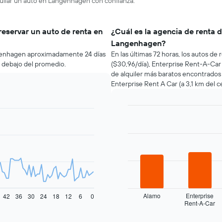
quilar un auto en Langenhagen con confianza.
reservar un auto de renta en
¿Cuál es la agencia de renta 
Langenhagen?
ngenhagen aproximadamente 24 días
En las últimas 72 horas, los autos d
r debajo del promedio.
($30,96/día), Enterprise Rent-A-Car 
de alquiler más baratos encontrados 
Enterprise Rent A Car (a 3,1 km del c
Bar
Chart
graphic.
chart
with
4
bars.
El
siguiente
gráfico
muestra
Alamo
Enterprise
42
36
30
24
18
12
6
0
Rent-A-Car
las
End
of
cuatro
interactive