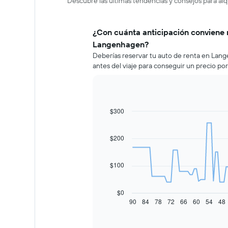
Descubre las últimas tendencias y consejos para al
¿Con cuánta anticipación conviene 
Langenhagen?
Deberías reservar tu auto de renta en La
antes del viaje para conseguir un precio po
$300
Line
Chart
graphic.
chart
with
91
$200
data
points.
$100
El
siguiente
gráfico
$0
muestra
90
84
78
72
66
60
54
48
End
of
cómo
interactive
varía
chart