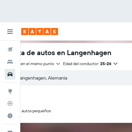
Vuelos
Renta de autos en Langenhagen
Hoteles
Entrega en el mismo punto
Edad del conductor:
25-26
Autos
Explore
Rastreador
Solo autos pequeños
Cuándo ir