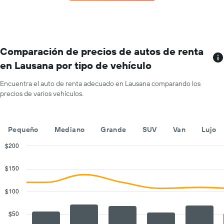
de
de
renta
renta.
por
mes.
El
gráfico
Comparación de precios de autos de renta
muestra
en Lausana por tipo de vehículo
1
eje
Encuentra el auto de renta adecuado en Lausana comparando los
X
precios de varios vehículos.
que
indica
los
meses
Pequeño
Mediano
Grande
SUV
Van
Lujo
del
año.
$200
El
Combination
Chart
gráfico
graphic.
chart
$150
with
muestra
2
1
data
$100
eje
series.
Y
que
$50
The
indica