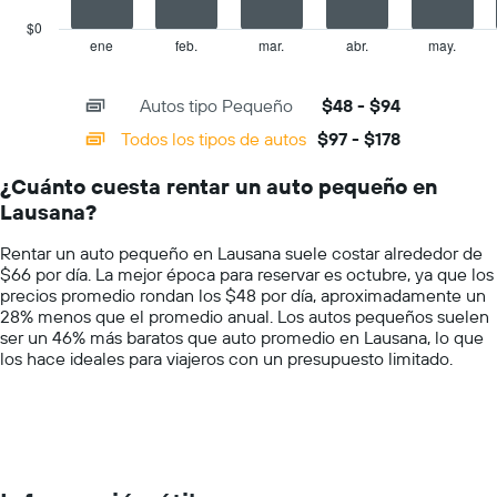
chart
el
has
$0
precio
1
ene
feb.
mar.
abr.
may.
End
promedio
of
X
de
interactive
axis
chart
un
Autos tipo Pequeño
$48 - $94
displaying
auto
categories.
Todos los tipos de autos
$97 - $178
de
Range:
renta
14
por
¿Cuánto cuesta rentar un auto pequeño en
categories.
día.
Lausana?
The
chart
Rentar un auto pequeño en Lausana suele costar alrededor de
has
$66 por día. La mejor época para reservar es octubre, ya que los
1
precios promedio rondan los $48 por día, aproximadamente un
Y
28% menos que el promedio anual. Los autos pequeños suelen
axis
ser un 46% más baratos que auto promedio en Lausana, lo que
displaying
los hace ideales para viajeros con un presupuesto limitado.
values.
Range:
0
to
200.