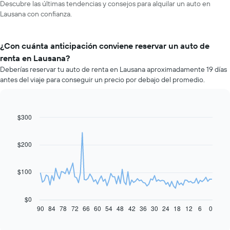
Descubre las últimas tendencias y consejos para alquilar un auto en
Lausana con confianza.
¿Con cuánta anticipación conviene reservar un auto de
renta en Lausana?
Deberías reservar tu auto de renta en Lausana aproximadamente 19 días
antes del viaje para conseguir un precio por debajo del promedio.
$300
Line
Chart
graphic.
chart
with
91
$200
data
points.
$100
El
siguiente
gráfico
$0
muestra
90
84
78
72
66
60
54
48
42
36
30
24
18
12
6
0
End
of
cómo
interactive
varía
chart