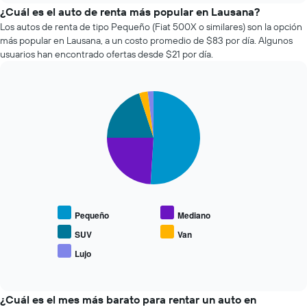
el
¿Cuál es el auto de renta más popular en Lausana?
precio
Los autos de renta de tipo Pequeño (Fiat 500X o similares) son la opción
de
más popular en Lausana, a un costo promedio de $83 por día. Algunos
un
usuarios han encontrado ofertas desde $21 por día.
auto
de
renta
Pie
a
Chart
graphic.
chart
medida
with
que
5
se
slices.
acerca
la
El
fecha
siguiente
de
gráfico
la
muestra
Pequeño
Mediano
reserva.
el
El
precio
SUV
Van
gráfico
promedio
Lujo
muestra
End
de
of
1
los
interactive
eje
tipos
chart
X
de
¿Cuál es el mes más barato para rentar un auto en