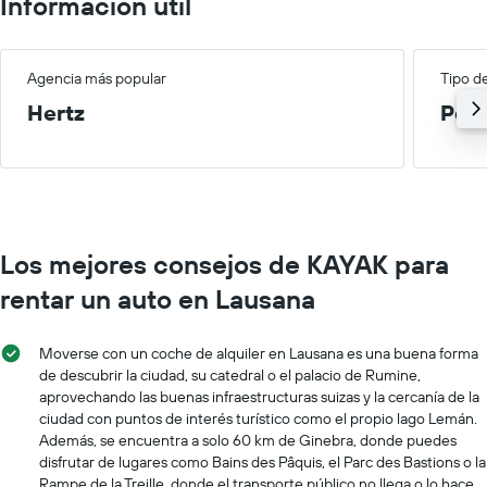
Información útil
Agencia más popular
Tipo d
Hertz
Peq
Los mejores consejos de KAYAK para
rentar un auto en Lausana
Moverse con un coche de alquiler en Lausana es una buena forma
de descubrir la ciudad, su catedral o el palacio de Rumine,
aprovechando las buenas infraestructuras suizas y la cercanía de la
ciudad con puntos de interés turístico como el propio lago Lemán.
Además, se encuentra a solo 60 km de Ginebra, donde puedes
disfrutar de lugares como Bains des Pâquis, el Parc des Bastions o la
Rampe de la Treille, donde el transporte público no llega o lo hace