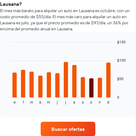
que
autos
Lausana?
indica
más
El mes más barato para alquilar un auto en Lausana es octubre, con un
la
populares.
costo promedio de $53/día. El mes más caro para alquilar un auto en
cantidad
Lausana es julio, ya que el precio promedio es de $97/día, un 36% por
de
encima del promedio anual en Lausana.
días
previos
a
$150
la
Bar
Chart
reserva.
graphic.
chart
El
with
$100
12
gráfico
bars.
muestra
1
$50
El
eje
siguiente
Y
gráfico
que
muestra
0
indica
e
f
m
a
m
j
j
a
s
o
n
d
el
End
el
of
precio
precio
interactive
promedio
chart
promedio
de
de
un
un
Buscar ofertas
auto
auto