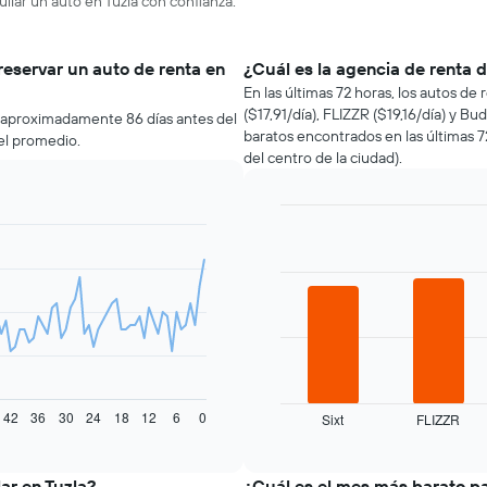
ilar un auto en Tuzla con confianza.
reservar un auto de renta en
¿Cuál es la agencia de renta 
En las últimas 72 horas, los autos de
($17,91/día), FLIZZR ($19,16/día) y Bu
a aproximadamente 86 días antes del
baratos encontrados en las últimas 7
el promedio.
del centro de la ciudad).
Bar
Chart
graphic.
chart
with
4
bars.
El
siguiente
gráfico
muestra
42
36
30
24
18
12
6
0
Sixt
FLIZZR
las
End
of
cuatro
interactive
empresas
chart
de
ar en Tuzla?
¿Cuál es el mes más barato pa