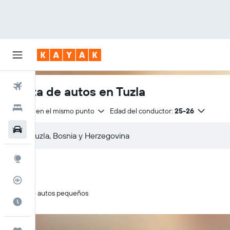
Vuelos
Renta de autos en Tuzla
Hoteles
Entrega en el mismo punto
Edad del conductor:
25-26
Autos
Explore
Rastreador
Solo autos pequeños
Cuándo ir