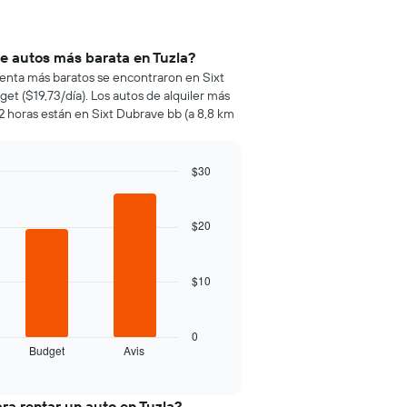
de autos más barata en Tuzla?
 renta más baratos se encontraron en Sixt
dget ($19,73/día). Los autos de alquiler más
2 horas están en Sixt Dubrave bb (a 8,8 km
$30
$20
$10
0
Budget
Avis
ra rentar un auto en Tuzla?