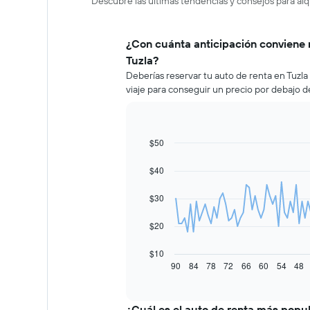
Descubre las últimas tendencias y consejos para alqu
¿Con cuánta anticipación conviene 
Tuzla?
Deberías reservar tu auto de renta en Tuzl
viaje para conseguir un precio por debajo d
$50
Line
Chart
graphic.
chart
with
$40
91
data
$30
points.
El
$20
siguiente
gráfico
$10
muestra
90
84
78
72
66
60
54
48
End
of
cómo
interactive
varía
chart
el
¿Cuál es el auto de renta más popul