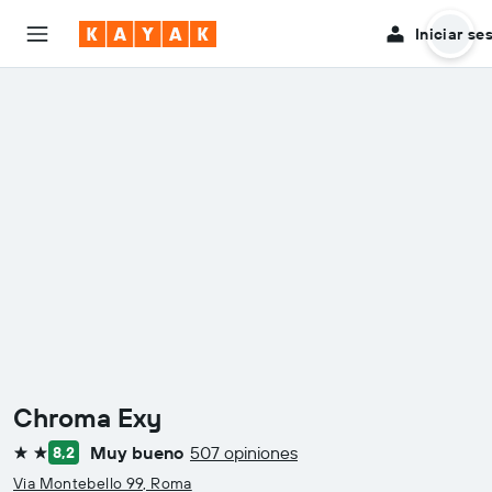
Iniciar se
Chroma Exy
Muy bueno
507 opiniones
8,2
2 estrellas
Via Montebello 99, Roma