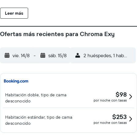
de aseo gratuitos y secador de pelo. La zona de los alrededores
está repleta de restaurantes, pizzerías y cafeterías. La estación
Leer más
de tren de Termini se encuentra a unos 10 minutos a pie y otros
lugares tan emblemáticos como la Fontana di Trevi y el Coliseo
están a pocas paradas de metro.
Ofertas más recientes para Chroma Exy
vie. 14/8
-
sáb. 15/8
2 huéspedes, 1 habitació
$98
Habitación doble, tipo de cama
por noche con tasas
desconocido
$253
Habitación estándar, tipo de cama
por noche con tasas
desconocido