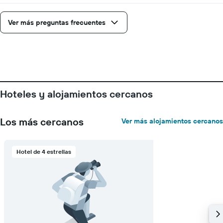
faltan
para
la
Ver más preguntas frecuentes
estadía
El
gráfico
muestra
1
eje
Y
Hoteles y alojamientos cercanos
que
indica
el
Los más cercanos
Ver más alojamientos cercanos
precio
promedio
de
Hotel de 4 estrellas
una
habitación