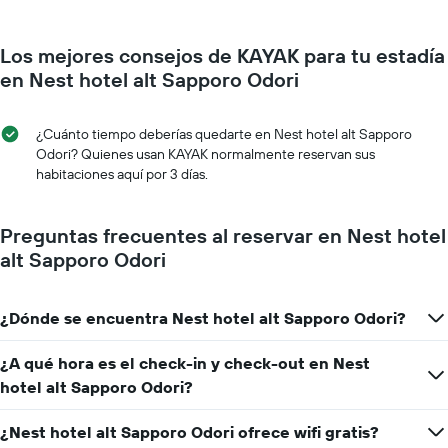
El
a
gráfico
medida
muestra
Los mejores consejos de KAYAK para tu estadía
que
1
se
en Nest hotel alt Sapporo Odori
eje
acerca
Y
la
que
fecha
¿Cuánto tiempo deberías quedarte en Nest hotel alt Sapporo
indica
de
Odori? Quienes usan KAYAK normalmente reservan sus
el
la
habitaciones aquí por 3 días.
precio
estadía
promedio
El
de
gráfico
Preguntas frecuentes al reservar en Nest hotel
una
muestra
alt Sapporo Odori
habitación
1
eje
X
¿Dónde se encuentra Nest hotel alt Sapporo Odori?
que
indica
la
¿A qué hora es el check-in y check-out en Nest
cantidad
hotel alt Sapporo Odori?
de
días
¿Nest hotel alt Sapporo Odori ofrece wifi gratis?
que