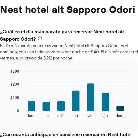
Nest hotel alt Sapporo Odori
¿Cuál es el día más barato para reservar Nest hotel alt
Sapporo Odori?
El día más barato para reservar en Nest hotel alt Sapporo Odori es el
domingo, con una tarifa promedio por noche de $40. El día más caro es el
viernes, a un precio de $212 por noche.
$300
Bar
Chart
graphic.
chart
$200
with
7
$100
bars.
El
0
siguiente
lun.
mar.
mié.
jue.
vie.
sáb.
dom.
End
of
gráfico
interactive
muestra
chart
el
¿Con cuánta anticipación conviene reservar en Nest hotel