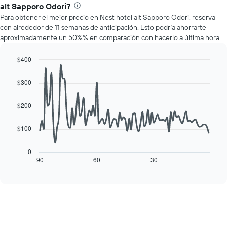
precio
alt Sapporo Odori?
promedio
Para obtener el mejor precio en Nest hotel alt Sapporo Odori, reserva
de
con alrededor de 11 semanas de anticipación. Esto podría ahorrarte
una
aproximadamente un 50%% en comparación con hacerlo a última hora.
habitación
por
cada
$400
día
Line
Chart
de
graphic.
chart
$300
with
la
90
semana
data
$200
El
points.
gráfico
muestra
$100
El
1
siguiente
eje
cuadro
0
X
muestra
90
60
30
End
que
of
cómo
interactive
indica
varía
chart
los
el
días
precio
de
de
la
una
semana.
habitación