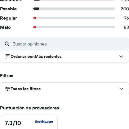
Pasable
200
Regular
96
Malo
88
Ordenar por
:
Más recientes
Filtros
Todos los filtros
Puntuación de proveedores
7.3
/10
7.3
de