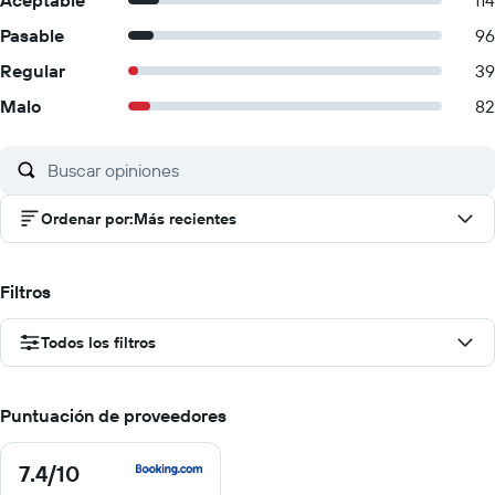
Aceptable
114
Pasable
96
Regular
39
Malo
82
Ordenar por
:
Más recientes
Filtros
Todos los filtros
Puntuación de proveedores
7.4
/10
7.4
de