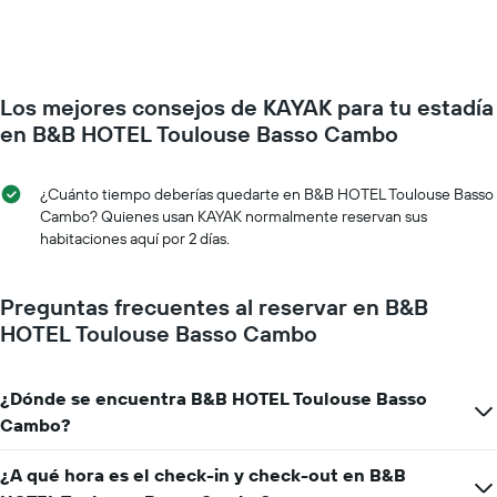
de
semana.
una
El
habitación
gráfico
a
muestra
medida
1
Los mejores consejos de KAYAK para tu estadía
que
eje
se
en B&B HOTEL Toulouse Basso Cambo
Y
acerca
que
la
indica
fecha
¿Cuánto tiempo deberías quedarte en B&B HOTEL Toulouse Basso
el
de
Cambo? Quienes usan KAYAK normalmente reservan sus
precio
la
habitaciones aquí por 2 días.
promedio
estadía
de
El
una
gráfico
Preguntas frecuentes al reservar en B&B
habitación
muestra
HOTEL Toulouse Basso Cambo
1
eje
X
¿Dónde se encuentra B&B HOTEL Toulouse Basso
que
indica
Cambo?
la
cantidad
¿A qué hora es el check-in y check-out en B&B
de