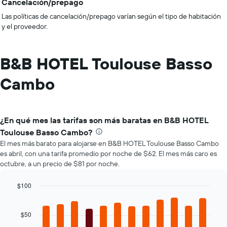
Cancelación/prepago
Las políticas de cancelación/prepago varían según el tipo de habitación
y el proveedor.
B&B HOTEL Toulouse Basso
Cambo
¿En qué mes las tarifas son más baratas en B&B HOTEL
Toulouse Basso Cambo?
El mes más barato para alojarse en B&B HOTEL Toulouse Basso Cambo
es abril, con una tarifa promedio por noche de $62. El mes más caro es
octubre, a un precio de $81 por noche.
$100
Bar
Chart
graphic.
chart
with
$50
12