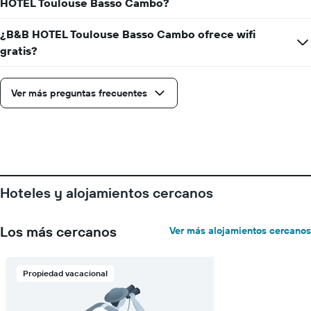
HOTEL Toulouse Basso Cambo?
días
que
faltan
¿B&B HOTEL Toulouse Basso Cambo ofrece wifi
para
gratis?
la
estadía
El
Ver más preguntas frecuentes
gráfico
muestra
1
eje
Y
que
indica
Hoteles y alojamientos cercanos
el
precio
promedio
Los más cercanos
Ver más alojamientos cercanos
de
una
habitación
Propiedad vacacional