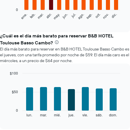
bars.
0
El
feb.
may.
ago.
nov.
mar.
jun.
sep.
dic.
ene.
abr.
jul.
oct.
siguiente
End
of
gráfico
interactive
muestra
chart
el
¿Cuál es el día más barato para reservar B&B HOTEL
precio
Toulouse Basso Cambo?
promedio
El día más barato para reservar en B&B HOTEL Toulouse Basso Cambo es
de
el jueves, con una tarifa promedio por noche de $59. El día más caro es el
una
miércoles, a un precio de $64 por noche.
habitación
por
mes
$100
El
Bar
Chart
gráfico
graphic.
chart
with
muestra
$50
7
1
bars.
eje
X
El
0
que
siguiente
lun.
mar.
mié.
jue.
vie.
sáb.
dom.
End
indica
of
gráfico
los
interactive
muestra
chart
meses.