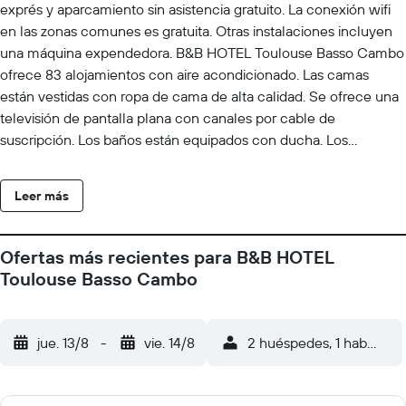
exprés y aparcamiento sin asistencia gratuito. La conexión wifi
en las zonas comunes es gratuita. Otras instalaciones incluyen
una máquina expendedora. B&B HOTEL Toulouse Basso Cambo
ofrece 83 alojamientos con aire acondicionado. Las camas
están vestidas con ropa de cama de alta calidad. Se ofrece una
televisión de pantalla plana con canales por cable de
suscripción. Los baños están equipados con ducha. Los
huéspedes pueden navegar por la web gracias a nuestro
acceso a Internet wifi gratis. Se ofrece servicio de limpieza
Leer más
todos los días.
Ofertas más recientes para B&B HOTEL
Toulouse Basso Cambo
jue. 13/8
-
vie. 14/8
2 huéspedes, 1 habitació