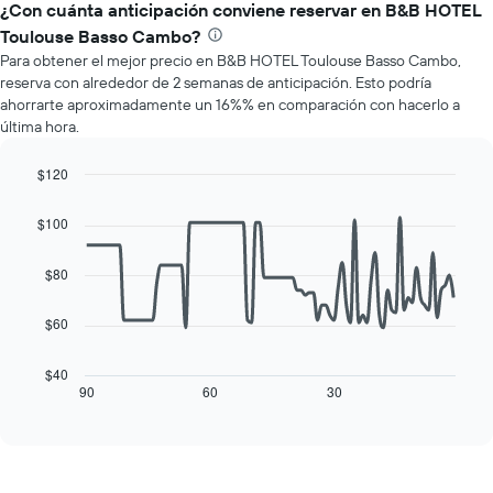
el
¿Con cuánta anticipación conviene reservar en B&B HOTEL
El
precio
gráfico
Toulouse Basso Cambo?
promedio
muestra
Para obtener el mejor precio en B&B HOTEL Toulouse Basso Cambo,
de
1
reserva con alrededor de 2 semanas de anticipación. Esto podría
una
eje
ahorrarte aproximadamente un 16%% en comparación con hacerlo a
habitación
Y
última hora.
por
que
cada
indica
día
$120
el
de
Line
Chart
precio
la
graphic.
chart
promedio
$100
with
semana
de
90
El
una
data
$80
gráfico
habitación
points.
muestra
1
$60
El
eje
siguiente
X
cuadro
$40
que
muestra
90
60
30
End
indica
of
cómo
los
interactive
varía
chart
días
el
de
precio
la