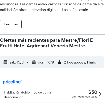
albornoces. Las camas están vestidas con ropa de cama de alta
calidad. Se ofrece televisión digitales. Los baños están
equipados con ducha, zapatillas, artículos de higiene personal
de diseño y bidé. Este hotel en Mestre ofrece acceso a Internet
Leer más
wifi gratis. Los servicios de ocio y esparcimiento en este hotel
incluyen piscina al aire libre de temporada. No se permite la
entrada a la piscina de niños menores de 12 años sin la
Ofertas más recientes para Mestre/Fiori E
supervisión de un adulto. Se pueden practicar las actividades de
Frutti Hotel Agriresort Venezia Mestre
ocio y esparcimiento que se indican más abajo en las
instalaciones o cerca del alojamiento (es posible que se aplique
un recargo).
sáb. 15/8
-
dom. 16/8
2 huéspedes, 1 habitació
$50
Habitación doble, tipo de cama
por noche con tasas
desconocido