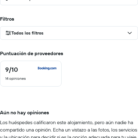
Filtros
Todos los filtros
Puntuación de proveedores
9
/10
9
de
14 opiniones
10
Aún no hay opiniones
Los huéspedes calificaron este alojamiento, pero aún nadie ha
compartido una opinión. Echa un vistazo a las fotos, los servicios
y la ubicación para decidir si es la opción adecuada para tu viaje.