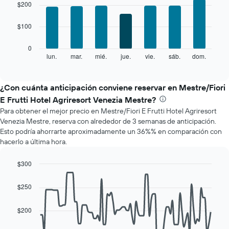
graphic.
chart
$200
with
7
$100
bars.
El
0
siguiente
lun.
mar.
mié.
jue.
vie.
sáb.
dom.
End
of
gráfico
interactive
muestra
chart
el
¿Con cuánta anticipación conviene reservar en Mestre/Fiori
precio
E Frutti Hotel Agriresort Venezia Mestre?
promedio
Para obtener el mejor precio en Mestre/Fiori E Frutti Hotel Agriresort
de
Venezia Mestre, reserva con alrededor de 3 semanas de anticipación.
una
Esto podría ahorrarte aproximadamente un 36%% en comparación con
habitación
hacerlo a última hora.
por
cada
día
$300
de
Line
Chart
la
graphic.
chart
$250
with
semana
90
El
data
$200
gráfico
points.
muestra