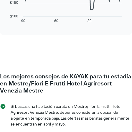
1
$150
El
eje
siguiente
X
cuadro
$100
que
muestra
90
60
30
End
indica
of
cómo
los
interactive
varía
chart
días
el
de
precio
la
de
semana.
una
El
habitación
gráfico
a
muestra
medida
1
Los mejores consejos de KAYAK para tu estadía
que
eje
se
en Mestre/Fiori E Frutti Hotel Agriresort
Y
acerca
Venezia Mestre
que
la
indica
fecha
el
de
Si buscas una habitación barata en Mestre/Fiori E Frutti Hotel
precio
la
Agriresort Venezia Mestre, deberías considerar la opción de
promedio
estadía
alojarte en temporada baja. Las ofertas más baratas generalmente
de
El
una
se encuentran en abril y mayo.
gráfico
habitación