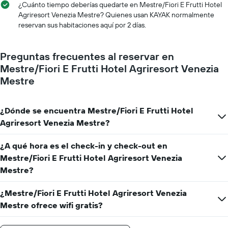
muestra
¿Cuánto tiempo deberías quedarte en Mestre/Fiori E Frutti Hotel
1
Agriresort Venezia Mestre? Quienes usan KAYAK normalmente
eje
reservan sus habitaciones aquí por 2 días.
X
que
indica
Preguntas frecuentes al reservar en
la
Mestre/Fiori E Frutti Hotel Agriresort Venezia
cantidad
de
Mestre
días
que
faltan
¿Dónde se encuentra Mestre/Fiori E Frutti Hotel
para
Agriresort Venezia Mestre?
la
estadía
¿A qué hora es el check-in y check-out en
El
gráfico
Mestre/Fiori E Frutti Hotel Agriresort Venezia
muestra
Mestre?
1
eje
¿Mestre/Fiori E Frutti Hotel Agriresort Venezia
Y
que
Mestre ofrece wifi gratis?
indica
el