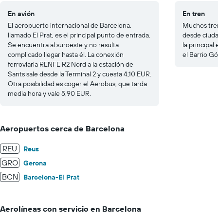
En avión
En tren
El aeropuerto internacional de Barcelona,
Muchos tren
llamado El Prat, es el principal punto de entrada.
desde ciuda
Se encuentra al suroeste y no resulta
la principal
complicado llegar hasta él. La conexión
el Barrio Gó
ferroviaria RENFE R2 Nord a la estación de
Sants sale desde la Terminal 2 y cuesta 4,10 EUR.
Otra posibilidad es coger el Aerobus, que tarda
media hora y vale 5,90 EUR.
Aeropuertos cerca de Barcelona
REU
Reus
GRO
Gerona
BCN
Barcelona-El Prat
Aerolíneas con servicio en Barcelona