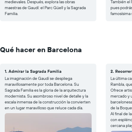
medievales. Después, explora las obras
También el 
maestras de Gaudí: el Parc Güell y la Sagrada
pues podrás 
Familia.
famosísima 
Qué hacer en Barcelona
1. Admirar la Sagrada Familia
2. Recorre
La imaginación de Gaudí se despliega
La última ca
maravillosamente por toda Barcelona. Su
Rambla, que
Sagrada Familia es la gloria de la arquitectura
Ofrece artis
modernista. Su asombroso nivel de detalle y la
mercado y un
escala inmensa de la construcción la convierten
barcelonesa
en un lugar maravilloso que reluce cada día.
de la Boquer
Al final de 
con espléndi
cercana pla