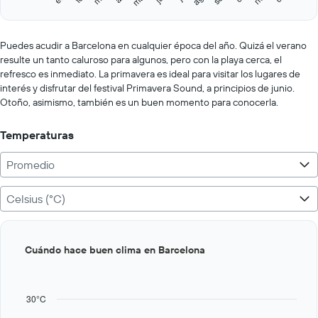
Y
End
of
axis
interactive
displaying
chart
values.
Puedes acudir a Barcelona en cualquier época del año. Quizá el verano
Range:
resulte un tanto caluroso para algunos, pero con la playa cerca, el
0
refresco es inmediato. La primavera es ideal para visitar los lugares de
to
interés y disfrutar del festival Primavera Sound, a principios de junio.
400.
Otoño, asimismo, también es un buen momento para conocerla.
Temperaturas
Promedio
Celsius (°C)
Bar
Chart
Cuándo hace buen clima en Barcelona
graphic.
chart
with
12
bars.
30°C
The