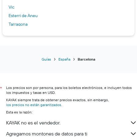
Vic
Esterri de Aneu
Tarragona
Miami Platja
Martorell
Sabadell
Sant Carles de la Ràpita
Guías
España
Barcelona
Sant Esteve Sesrovires
Santa Coloma de Farnés
Mataró
Los precios son por persona, para los boletos electrónicos, e incluyen todos
*
Estartit
los impuestos y tasas en USD.
KAYAK siempre trata de obtener precios exactos, sin embargo,
Llavorsí
los precios no están garantizados
.
Roda de Barà
Esta es la razón:
Playa de Aro
KAYAK no es el vendedor.
Salou
Agregamos montones de datos para ti
Tossa de Mar