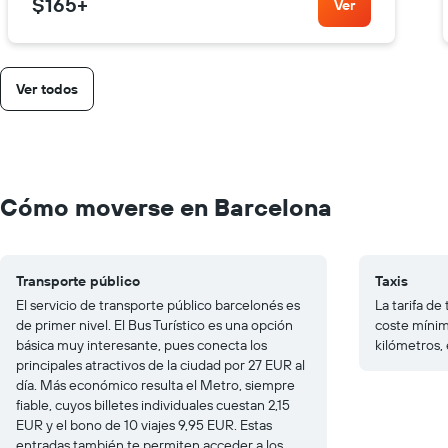
$165
+
Ver
Ver todos
Cómo moverse en Barcelona
Transporte público
Taxis
El servicio de transporte público barcelonés es
La tarifa de
de primer nivel. El Bus Turístico es una opción
coste mínim
básica muy interesante, pues conecta los
kilómetros, 
principales atractivos de la ciudad por 27 EUR al
día. Más económico resulta el Metro, siempre
fiable, cuyos billetes individuales cuestan 2,15
EUR y el bono de 10 viajes 9,95 EUR. Estas
entradas también te permiten acceder a los