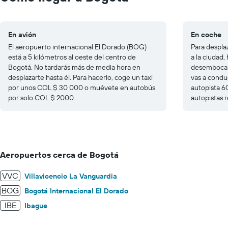
15.
En avión
En coche
El aeropuerto internacional El Dorado (BOG)
Para despla
está a 5 kilómetros al oeste del centro de
a la ciudad,
Bogotá. No tardarás más de media hora en
desemboca d
desplazarte hasta él. Para hacerlo, coge un taxi
vas a condu
por unos COL $ 30 000 o muévete en autobús
autopista 60
por solo COL $ 2000.
autopistas r
Aeropuertos cerca de Bogotá
VVC
Villavicencio La Vanguardia
BOG
Bogotá Internacional El Dorado
IBE
Ibague