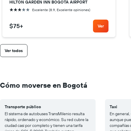
HILTON GARDEN INN BOGOTA AIRPORT
3 estrellas
Excelente (8.9, Excelente opiniones)
$75
+
Ver
Ver todos
Cómo moverse en Bogotá
Transporte público
Taxi
El sistema de autobuses TransMilenio resulta
En general, 
rápido, ordenado y económico. Su red cubre la
aunque pued
ciudad casi por completo y tienen una tarifa
compañías c