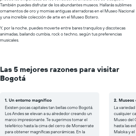
También puedes disfrutar de los abundantes museos. Hallarás sublimes
ornamentos de oro y momias antiguas aterradoras en el Museo Nacional
y una increíble colección de arte en el Museo Botero.
Y, por la noche, puedes moverte entre bares tranquilos y discotecas
animadas, bailando cumbia, rock o techno, según tus preferencias
musicales.
Las 5 mejores razones para visitar
Bogotá
1. Un entorno magnífico
2. Museos 
Existen pocas capitales tan bellas como Bogotá.
La variedad
Los Andes se elevan a su alrededor creando un
cualquier c
marco impresionante. Te sugerimos tomar el
Museo del O
teleférico hasta la cima del cerro de Monserrate
hasta las ex
para obtener magníficas panorámicas. En la
Maloka y el