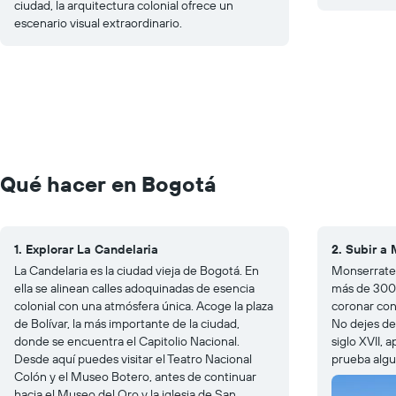
ciudad, la arquitectura colonial ofrece un
escenario visual extraordinario.
Qué hacer en Bogotá
1. Explorar La Candelaria
2. Subir a
La Candelaria es la ciudad vieja de Bogotá. En
Monserrate 
ella se alinean calles adoquinadas de esencia
más de 3000
colonial con una atmósfera única. Acoge la plaza
coronar con
de Bolívar, la más importante de la ciudad,
No dejes de 
donde se encuentra el Capitolio Nacional.
siglo XVII, 
Desde aquí puedes visitar el Teatro Nacional
prueba algu
Colón y el Museo Botero, antes de continuar
hacia el Museo del Oro y la iglesia de San