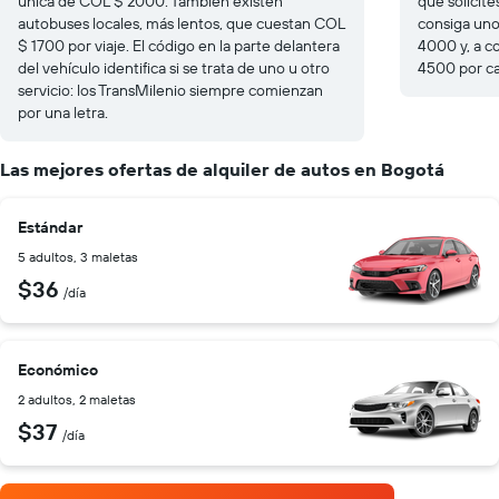
única de COL $ 2000. También existen
que solicite
autobuses locales, más lentos, que cuestan COL
consiga uno
$ 1700 por viaje. El código en la parte delantera
4000 y, a c
del vehículo identifica si se trata de uno u otro
4500 por ca
servicio: los TransMilenio siempre comienzan
por una letra.
Las mejores ofertas de alquiler de autos en Bogotá
Estándar
5 adultos, 3 maletas
$36
/día
Económico
2 adultos, 2 maletas
$37
/día