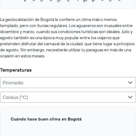
Y
End
of
axis
interactive
displaying
chart
values.
La geolocalización de Bogotá le confiere un clima más o menos
Range:
templado, pero con lluvias regulares. Los aguaceros son inusuales entre
0
diciembre y marzo, cuando sus condiciones turísticas son ideales. Julio y
to
agosto también es una época muy popular entre los viajeros que
200.
pretenden disfrutar del carnaval de la ciudad, que tiene lugar a principios
de agosto. Sin embargo, necesitarás utilizar tu paraguas en más de una
ocasión en estos meses.
Temperaturas
Promedio
Celsius (°C)
Bar
Chart
Cuándo hace buen clima en Bogotá
graphic.
chart
with
12
bars.