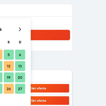
6
S
D
5
6
12
13
19
20
Ver oferta
26
27
Ver oferta