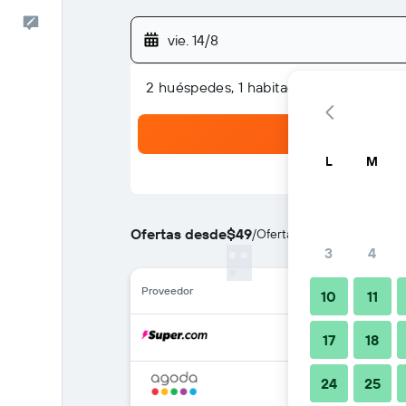
Comentarios
vie. 14/8
2 huéspedes, 1 habitación
L
M
Ofertas desde
$49
/
Oferta más barata de prec
3
4
Proveedor
10
11
17
18
24
25