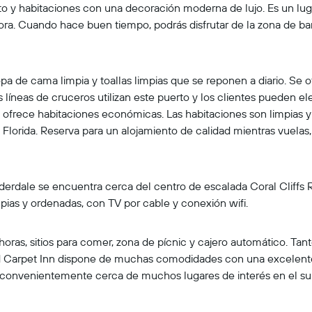
o y habitaciones con una decoración moderna de lujo. Es un lug
a. Cuando hace buen tiempo, podrás disfrutar de la zona de barbac
pa de cama limpia y toallas limpias que se reponen a diario. Se of
líneas de cruceros utilizan este puerto y los clientes pueden eleg
 ofrece habitaciones económicas. Las habitaciones son limpias y
Florida. Reserva para un alojamiento de calidad mientras vuelas,
uderdale se encuentra cerca del centro de escalada Coral Cliffs 
ias y ordenadas, con TV por cable y conexión wifi.
ras, sitios para comer, zona de pícnic y cajero automático. Tanto
Red Carpet Inn dispone de muchas comodidades con una excelente
 convenientemente cerca de muchos lugares de interés en el sur