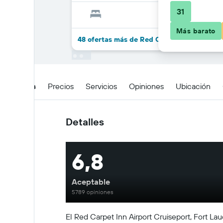
31
Más barato
48 ofertas más de Red Carpet Inn Airport /
Detalles
Precios
Servicios
Opiniones
Ubicación
Detalles
6,8
Aceptable
5789 opiniones
El Red Carpet Inn Airport Cruiseport, Fort L