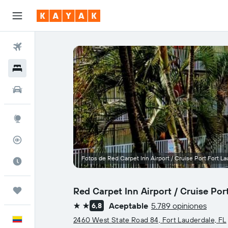
Vuelos
Hoteles
Autos
Explore
Rastreador
Fotos de Red Carpet Inn Airport / Cruise Port Fort L
Cuándo ir
Red Carpet Inn Airport / Cruise Por
Trips
Aceptable
5.789 opiniones
6,8
2 estrellas
Español
2460 West State Road 84, Fort Lauderdale, FL