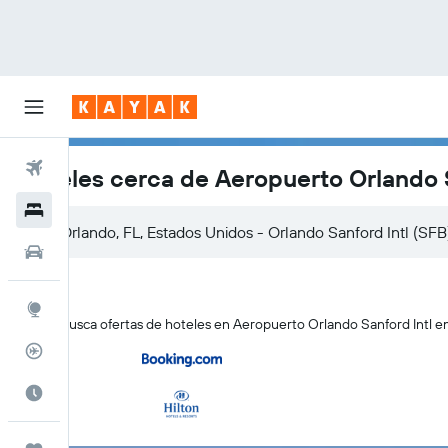
Vuelos
Hoteles cerca de Aeropuerto Orlando S
Hoteles
Autos
Explore
KAYAK busca ofertas de hoteles en Aeropuerto Orlando Sanford Intl en 
Rastreador
Cuándo ir