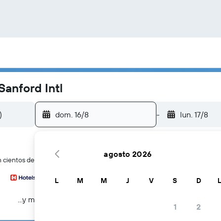
anford Intl
dom. 16/8
-
lun. 17/8
agosto 2026
cientos de webs de viajes a la vez
L
M
M
J
V
S
D
...y más
1
2