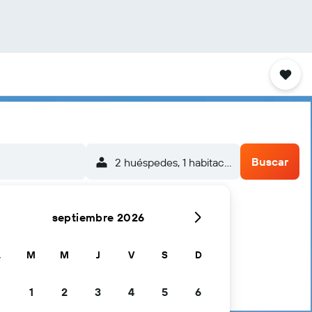
Buscar
2 huéspedes, 1 habitación
septiembre 2026
L
M
M
J
V
S
D
1
2
3
4
5
6