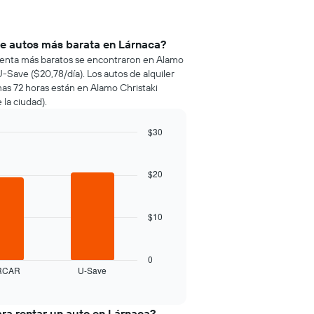
de autos más barata en Lárnaca?
e renta más baratos se encontraron en Alamo
U-Save ($20,78/día). Los autos de alquiler
mas 72 horas están en Alamo Christaki
 la ciudad).
$30
$20
$10
0
RCAR
U-Save
ra rentar un auto en Lárnaca?