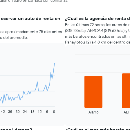
uilar un auto en Lárnaca con confianza.
reservar un auto de renta en
¿Cuál es la agencia de renta 
En las últimas 72 horas, los autos d
($18,23/día), AERCAR ($19,63/día) y 
naca aproximadamente 75 días antes
más baratos encontrados en las últi
jo del promedio.
Panayiotou 12 (a 4,8 km del centro de
Bar
Chart
graphic.
chart
with
3
bars.
El
siguiente
gráfico
muestra
42
36
30
24
18
12
6
0
Alamo
AE
las
End
of
cuatro
interactive
empresas
chart
de
lar en Lárnaca?
¿Cuál es el mes más barato pa