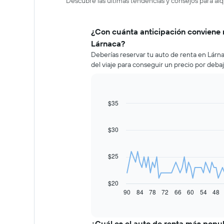
Descubre las últimas tendencias y consejos para alq
¿Con cuánta anticipación conviene 
Lárnaca?
Deberías reservar tu auto de renta en Lár
del viaje para conseguir un precio por deba
$35
Line
Chart
graphic.
chart
with
91
$30
data
points.
$25
El
siguiente
gráfico
$20
muestra
90
84
78
72
66
60
54
48
End
of
cómo
interactive
varía
chart
el
¿Cuál es el auto de renta más popu