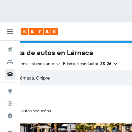
Vuelos
Renta de autos en Lárnaca
Hoteles
Entrega en el mismo punto
Edad del conductor:
25-26
Autos
Explore
Rastreador
Solo autos pequeños
Cuándo ir