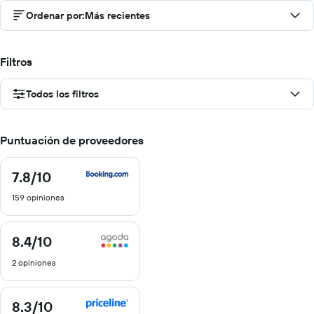
Ordenar por
:
Más recientes
Filtros
Todos los filtros
Puntuación de proveedores
7.8
/10
7.8
de
159 opiniones
10
8.4
/10
8.4
de
2 opiniones
10
8.3
/10
8.3