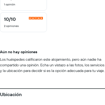
de
1 opinión
10
10
/10
10
de
2 opiniones
10
Aún no hay opiniones
Los huéspedes calificaron este alojamiento, pero aún nadie ha
compartido una opinión. Echa un vistazo a las fotos, los servicios
y la ubicación para decidir si es la opción adecuada para tu viaje.
Ubicación