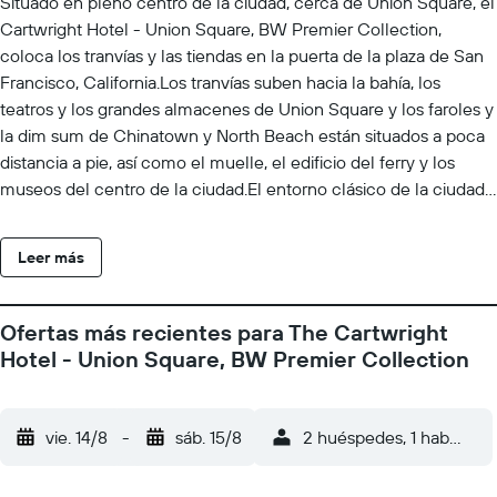
Situado en pleno centro de la ciudad, cerca de Union Square, el
Cartwright Hotel - Union Square, BW Premier Collection,
coloca los tranvías y las tiendas en la puerta de la plaza de San
Francisco, California.Los tranvías suben hacia la bahía, los
teatros y los grandes almacenes de Union Square y los faroles y
la dim sum de Chinatown y North Beach están situados a poca
distancia a pie, así como el muelle, el edificio del ferry y los
museos del centro de la ciudad.El entorno clásico de la ciudad
y las elegantes habitaciones completan su estancia con
restaurantes y zonas de tránsito en las inmediaciones. Los
Leer más
tranvías suben hacia la bahía, los teatros y las tiendas de Union
Square y los faroles y la dim sum del barrio chino se encuentran
a poca distancia a pie, y las cafeterías de North Beach y el
Ofertas más recientes para The Cartwright
muelle y el edificio del ferry del puerto se extienden a poca
Hotel - Union Square, BW Premier Collection
distancia. Museos, galerías y bares en la azotea llenan las
manzanas circundantes y la niebla se extiende sobre las colinas
al atardecer. Los puentes, los barcos de Alcatraz y el parque
vie. 14/8
-
sáb. 15/8
2 huéspedes, 1 habitació
Golden Gate se encuentran a poca distancia en auto al otro
lado de la ciudad.