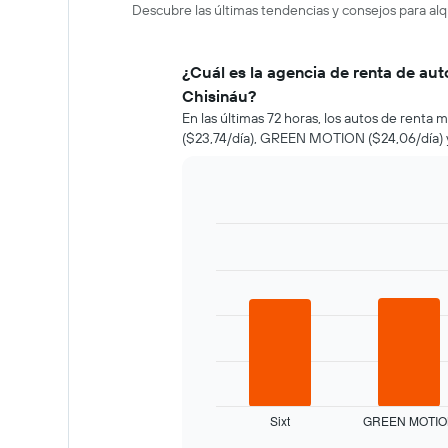
Descubre las últimas tendencias y consejos para alq
¿Cuál es la agencia de renta de au
Chisináu?
En las últimas 72 horas, los autos de renta 
($23,74/día), GREEN MOTION ($24,06/día) y 
Bar
Chart
graphic.
chart
with
3
bars.
El
siguiente
gráfico
muestra
Sixt
GREEN MOTIO
las
End
of
cuatro
interactive