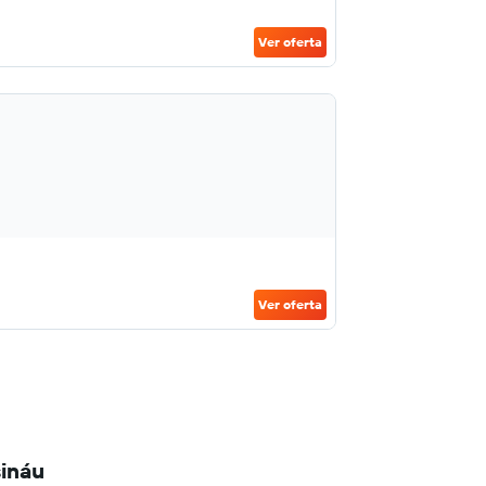
Ver oferta
Ver oferta
sináu