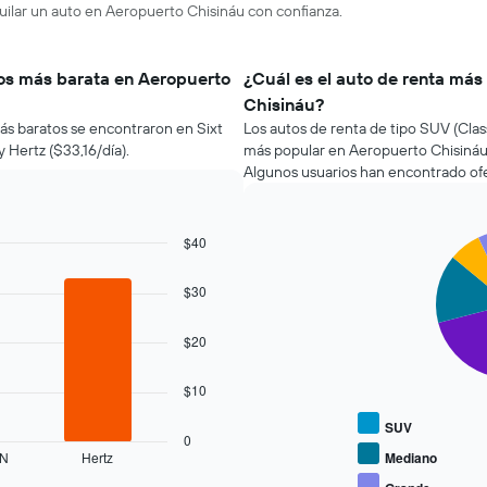
uilar un auto en Aeropuerto Chisináu con confianza.
tos más barata en Aeropuerto
¿Cuál es el auto de renta más
Chisináu?
más baratos se encontraron en Sixt
Los autos de renta de tipo SUV (Class
Hertz ($33,16/día).
más popular en Aeropuerto Chisináu,
Algunos usuarios han encontrado ofe
$40
Pie
Chart
graphic.
chart
with
$30
5
slices.
$20
El
siguiente
$10
gráfico
muestra
SUV
el
0
precio
N
Hertz
Mediano
promedio