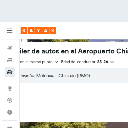
Vuelos
Alquiler de autos en el Aeropuerto Chi
Hoteles
Entrega en el mismo punto
Edad del conductor:
25-26
Autos
Explore
Rastreador
Cuándo ir