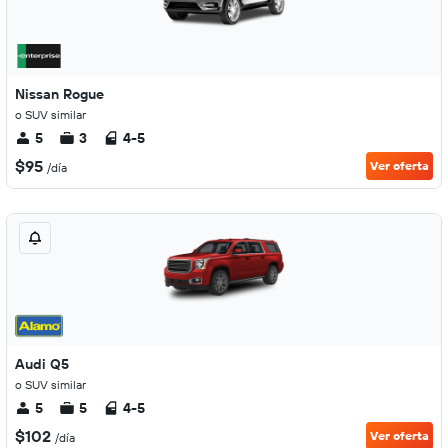
Nissan Rogue
o SUV similar
5
3
4-5
$95
Ver oferta
/día
Audi Q5
o SUV similar
5
5
4-5
$102
Ver oferta
/día