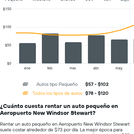
de
$150
autos.
Combination
Chart
El
graphic.
chart
gráfico
with
$100
muestra
2
1
data
series.
eje
$50
Y
The
que
chart
indica
has
el
$0
1
precio
ene
feb.
mar.
abr.
may.
End
of
X
más
interactive
axis
barato
chart
Autos tipo Pequeño
$57 - $102
displaying
de
categories.
un
Todos los tipos de autos
$78 - $120
Range:
auto
14
de
¿Cuánto cuesta rentar un auto pequeño en
categories.
renta
Aeropuerto New Windsor Stewart?
The
por
chart
empresa.
Rentar un auto pequeño en Aeropuerto New Windsor Stewart
has
suele costar alrededor de $73 por día. La mejor época para
1