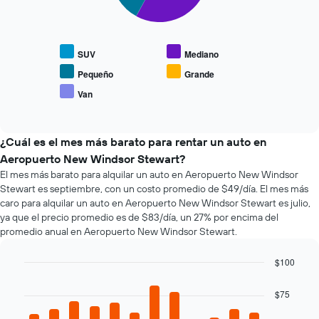
muestra
El
eje
1
siguiente
X
eje
gráfico
que
Y
muestra
indica
SUV
Mediano
que
el
las
indica
precio
Pequeño
Grande
4
el
promedio
empresas
Van
precio
End
de
más
of
promedio
los
interactive
baratas
de
tipos
chart
de
un
de
¿Cuál es el mes más barato para rentar un auto en
renta
auto
autos
Aeropuerto New Windsor Stewart?
de
de
más
El mes más barato para alquilar un auto en Aeropuerto New Windsor
autos
renta.
populares.
El
Stewart es septiembre, con un costo promedio de $49/día. El mes más
gráfico
caro para alquilar un auto en Aeropuerto New Windsor Stewart es julio,
muestra
ya que el precio promedio es de $83/día, un 27% por encima del
1
promedio anual en Aeropuerto New Windsor Stewart.
eje
Y
$100
que
Bar
Chart
indica
graphic.
chart
$75
el
with
precio
12