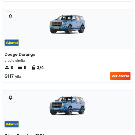
Dodge Durango
o Lujo similar
5
5
2/4
$117
Ver oferta
/día