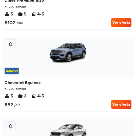
Class Premium SUV
o SUV similar
5
5
4-5
$102
Ver oferta
/día
Chevrolet Equinox
o SUV similar
5
3
4-5
$92
Ver oferta
/día