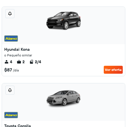
Hyundai Kona
o Pequeño similar
4
2
2/4
$87
Ver oferta
/día
Toyota Corolla