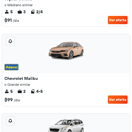
o Mediano similar
5
3
2/4
$91
Ver oferta
/día
Chevrolet Malibu
o Grande similar
5
2
4-5
$99
Ver oferta
/día