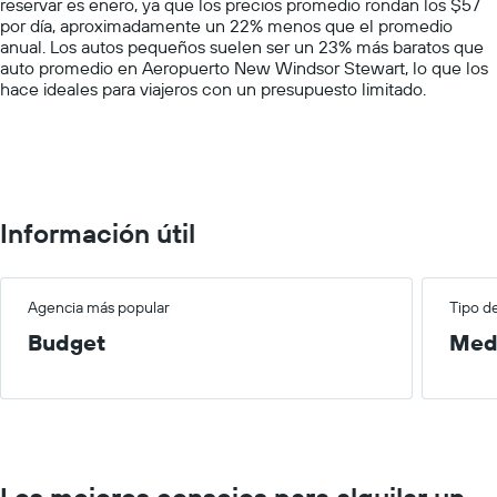
reservar es enero, ya que los precios promedio rondan los $57
Y
por día, aproximadamente un 22% menos que el promedio
axis
anual. Los autos pequeños suelen ser un 23% más baratos que
displaying
auto promedio en Aeropuerto New Windsor Stewart, lo que los
values.
hace ideales para viajeros con un presupuesto limitado.
Range:
0
to
150.
Información útil
Agencia más popular
Tipo d
Budget
Med
Los mejores consejos para alquilar un