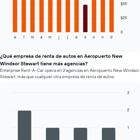
bars.
más
$50
barato
El
de
$25
siguiente
un
gráfico
auto
muestra
de
0
e
f
m
a
m
j
j
a
s
o
n
d
el
End
renta
of
precio
por
interactive
promedio
empresa.
chart
de
¿Qué empresa de renta de autos en Aeropuerto New
un
Windsor Stewart tiene más agencias?
auto
Enterprise Rent-A-Car opera en 2 agencias en Aeropuerto New Windsor
de
Stewart, más que cualquier otra empresa de renta de autos.
renta
por
mes.
3
El
Bar
Chart
gráfico
graphic.
chart
muestra
with
2
4
1
bars.
eje
X
1
El
que
siguiente
indica