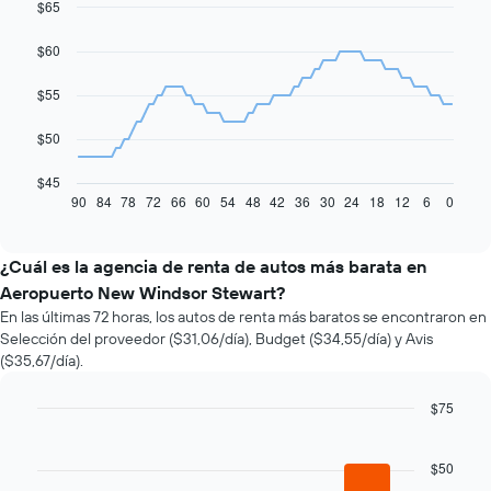
$65
Line
Chart
graphic.
chart
with
$60
91
data
$55
points.
El
$50
siguiente
gráfico
$45
muestra
90
84
78
72
66
60
54
48
42
36
30
24
18
12
6
0
End
of
cómo
interactive
varía
chart
el
¿Cuál es la agencia de renta de autos más barata en
precio
Aeropuerto New Windsor Stewart?
de
En las últimas 72 horas, los autos de renta más baratos se encontraron en
un
Selección del proveedor ($31,06/día), Budget ($34,55/día) y Avis
auto
($35,67/día).
de
renta
a
$75
medida
Bar
Chart
que
graphic.
chart
with
$50
se
4
acerca