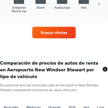
gráfico
los
0
muestra
Enterprise
Alamo
AutoEurope
Avis
meses
Rent-A-Car
las
End
del
of
cuatro
año.
interactive
empresas
chart
El
de
gráfico
renta
muestra
Buscar ofertas
de
1
autos
eje
con
Y
más
que
sucursales.
indica
El
el
gráfico
Comparación de precios de autos de renta
precio
muestra
promedio
en Aeropuerto New Windsor Stewart por
1
de
tipo de vehículo
eje
un
X
auto
que
Encuentra el auto de renta adecuado en Aeropuerto New Windsor
de
indica
Stewart comparando los precios de varios vehículos.
renta
las
por
empresas
día.
de
Pequeño
Mediano
Grande
SUV
Van
Lujo
renta