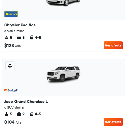
Chrysler Pacifica
o Van similar
5
5
4-5
$128
Ver oferta
/día
Jeep Grand Cherokee L
o SUV similar
5
2
4-5
$104
Ver oferta
/día