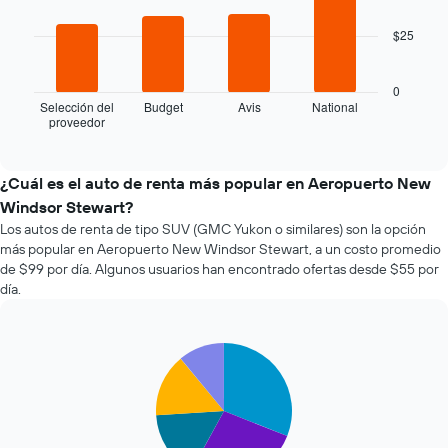
bars.
la
$25
fecha
El
de
siguiente
la
gráfico
0
reserva.
muestra
Selección del
Budget
Avis
National
El
proveedor
las
End
gráfico
of
cuatro
interactive
muestra
empresas
chart
1
de
¿Cuál es el auto de renta más popular en Aeropuerto New
eje
renta
Windsor Stewart?
X
de
que
Los autos de renta de tipo SUV (GMC Yukon o similares) son la opción
autos
indica
más popular en Aeropuerto New Windsor Stewart, a un costo promedio
más
la
de $99 por día. Algunos usuarios han encontrado ofertas desde $55 por
económicas
cantidad
día.
de
de
las
días
últimas
previos
72
Pie
Chart
a
graphic.
chart
horas.
la
with
El
reserva.
5
gráfico
El
slices.
muestra
gráfico
1