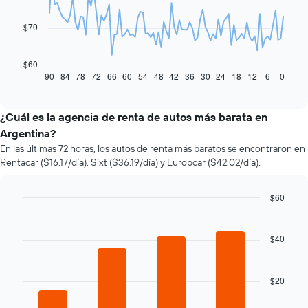
points.
$70
El
siguiente
gráfico
$60
muestra
90
84
78
72
66
60
54
48
42
36
30
24
18
12
6
0
End
of
cómo
interactive
varía
chart
el
¿Cuál es la agencia de renta de autos más barata en
precio
Argentina?
de
En las últimas 72 horas, los autos de renta más baratos se encontraron en
un
Rentacar ($16,17/día), Sixt ($36,19/día) y Europcar ($42,02/día).
auto
de
renta
$60
a
Bar
Chart
medida
graphic.
chart
que
with
$40
se
4
bars.
acerca
la
$20
El
fecha
siguiente
de