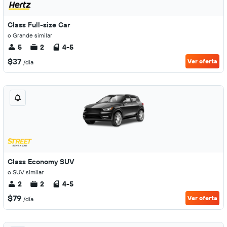
Class Full-size Car
o Grande similar
5
2
4-5
$37
Ver oferta
/día
Class Economy SUV
o SUV similar
2
2
4-5
$79
Ver oferta
/día