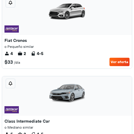
Fiat Cronos
o Pequeño similar
4
2
4-5
$33
Ver oferta
/día
Class Intermediate Car
o Mediano similar