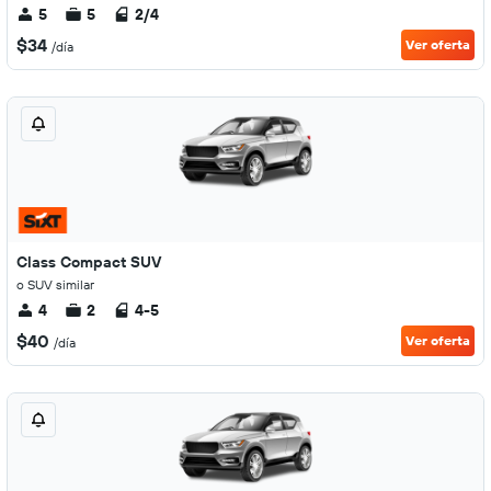
5
5
2/4
$34
Ver oferta
/día
Class Compact SUV
o SUV similar
4
2
4-5
$40
Ver oferta
/día