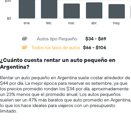
$50
eje
The
Y
chart
que
has
$0
indica
1
ene
feb.
mar.
abr.
may.
End
el
of
X
precio
interactive
axis
chart
más
Autos tipo Pequeño
$34 - $69
displaying
barato
categories.
Todos los tipos de autos
$66 - $106
de
Range:
un
14
auto
¿Cuánto cuesta rentar un auto pequeño en
categories.
de
Argentina?
The
renta
chart
por
Rentar un auto pequeño en Argentina suele costar alrededor de
has
empresa.
$44 por día. La mejor época para reservar es setiembre, ya que
1
los precios promedio rondan los $34 por día, aproximadamente
Y
un 23% menos que el promedio anual. Los autos pequeños
axis
suelen ser un 47% más baratos que auto promedio en Argentina,
displaying
lo que los hace ideales para viajeros con un presupuesto
values.
limitado.
Range:
0
to
150.