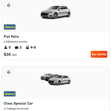
Fiat Palio
o Mediano similar
5
3
4-5
$34
Ver oferta
/día
Class Special Car
o Categoría similar