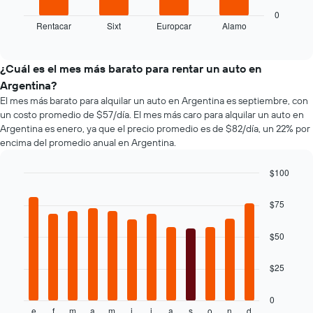
gráfico
la
muestra
reserva.
0
Rentacar
Sixt
Europcar
Alamo
las
End
El
of
cuatro
gráfico
interactive
empresas
muestra
chart
de
1
¿Cuál es el mes más barato para rentar un auto en
renta
eje
Argentina?
de
X
El mes más barato para alquilar un auto en Argentina es septiembre, con
autos
que
un costo promedio de $57/día. El mes más caro para alquilar un auto en
más
indica
Argentina es enero, ya que el precio promedio es de $82/día, un 22% por
económicas
la
encima del promedio anual en Argentina.
de
cantidad
las
de
$100
últimas
días
72
previos
Bar
Chart
graphic.
chart
horas.
a
$75
with
El
la
12
gráfico
reserva.
bars.
$50
muestra
El
1
gráfico
El
eje
muestra
$25
siguiente
X
1
gráfico
que
eje
muestra
0
indica
Y
e
f
m
a
m
j
j
a
s
o
n
d
el
End