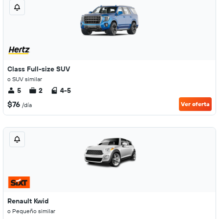
Class Full-size SUV
o SUV similar
5
2
4-5
$76
Ver oferta
/día
Renault Kwid
o Pequeño similar