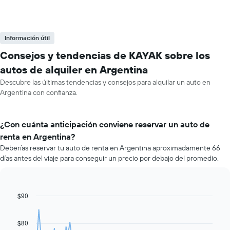
Información útil
Consejos y tendencias de KAYAK sobre los
autos de alquiler en Argentina
Descubre las últimas tendencias y consejos para alquilar un auto en
Argentina con confianza.
¿Con cuánta anticipación conviene reservar un auto de
renta en Argentina?
Deberías reservar tu auto de renta en Argentina aproximadamente 66
días antes del viaje para conseguir un precio por debajo del promedio.
$90
Line
Chart
graphic.
chart
with
91
$80
data