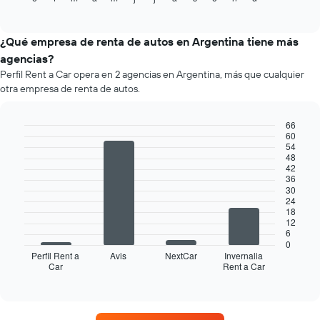
las
que
of
precio
interactive
4
indica
promedio
chart
empresas
el
de
¿Qué empresa de renta de autos en Argentina tiene más
más
precio
un
agencias?
baratas
promedio
auto
de
Perfil Rent a Car opera en 2 agencias en Argentina, más que cualquier
de
de
renta
un
otra empresa de renta de autos.
renta
de
auto
por
autos
de
mes.
66
El
renta.
El
60
Bar
gráfico
Chart
54
gráfico
graphic.
chart
muestra
48
muestra
with
42
1
4
1
36
eje
bars.
eje
30
Y
24
X
que
18
El
que
12
indica
siguiente
indica
6
el
gráfico
los
0
precio
muestra
Perfil Rent a
Avis
NextCar
Invernalia
meses
más
Car
Rent a Car
las
End
del
of
barato
cuatro
año.
interactive
de
empresas
chart
El
un
de
gráfico
auto