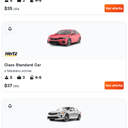
5
3
4-5
$35
Ver oferta
/día
Class Standard Car
o Mediano similar
5
3
4-5
$37
Ver oferta
/día