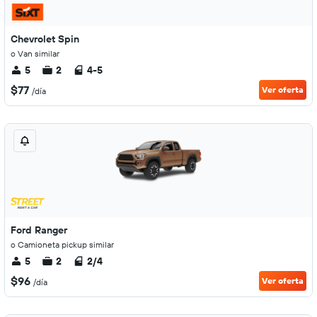
Chevrolet Spin
o Van similar
5
2
4-5
$77
Ver oferta
/día
Ford Ranger
o Camioneta pickup similar
5
2
2/4
$96
Ver oferta
/día