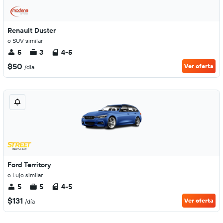
Renault Duster
o SUV similar
5
3
4-5
$50
Ver oferta
/día
Ford Territory
o Lujo similar
5
5
4-5
$131
Ver oferta
/día