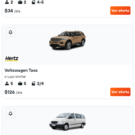
2
2
4-5
$34
Ver oferta
/día
Volkswagen Taos
o Lujo similar
5
5
2/4
$126
Ver oferta
/día