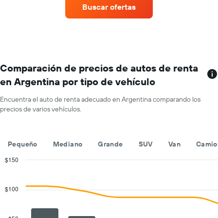
renta
muestra
Buscar ofertas
de
de
1
renta
autos
eje
por
con
Y
empresa.
más
que
sucursales.
indica
El
el
gráfico
Comparación de precios de autos de renta
precio
muestra
promedio
en Argentina por tipo de vehículo
1
de
eje
un
Encuentra el auto de renta adecuado en Argentina comparando los
X
auto
precios de varios vehículos.
que
de
indica
renta
las
por
empresas
día.
Pequeño
Mediano
Grande
SUV
Van
Camio
de
renta
$150
de
Combination
Chart
autos.
graphic.
chart
with
El
$100
2
gráfico
data
muestra
series.
1