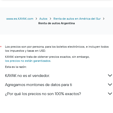
Renta de autos en Posadas
Renta de autos en Puerto Madryn
Renta de autos en Ciudad de San Juan
www.es.KAYAK.com
Autos
Renta de autos en América del Sur
Renta de autos Argentina
Renta de autos en Patagonia
Los precios son por persona, para los boletos electrónicos, e incluyen todos
*
los impuestos y tasas en USD.
KAYAK siempre trata de obtener precios exactos, sin embargo,
los precios no están garantizados
.
Esta es la razón:
KAYAK no es el vendedor.
Agregamos montones de datos para ti
¿Por qué los precios no son 100% exactos?