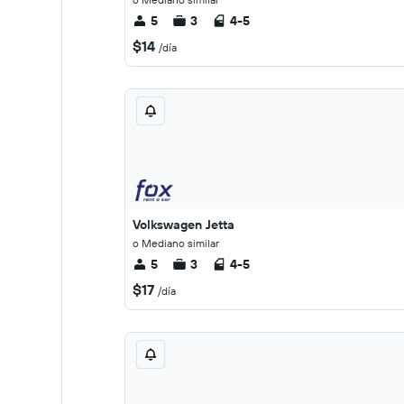
5
3
4-5
$14
/día
Volkswagen Jetta
o Mediano similar
5
3
4-5
$17
/día