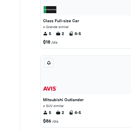
Class Full-size Car
o Grande similar
5
2
4-5
$18
/día
Mitsubishi Outlander
o SUV similar
5
2
4-5
$86
/día