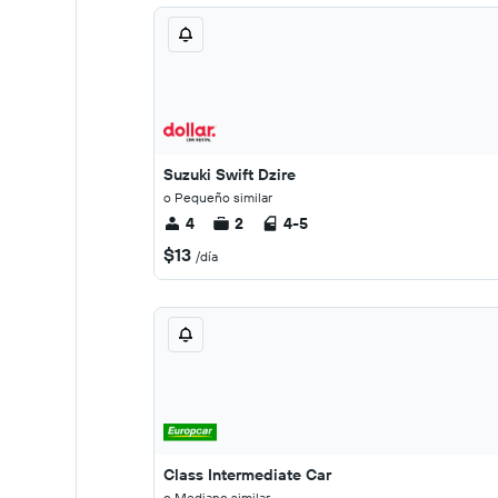
Suzuki Swift Dzire
o Pequeño similar
4
2
4-5
$13
/día
Class Intermediate Car
o Mediano similar