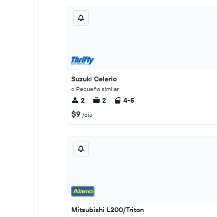
Suzuki Celerio
o Pequeño similar
2
2
4-5
$9
/día
Mitsubishi L200/Triton