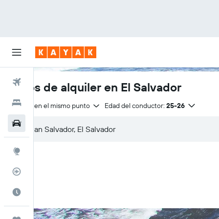
Vuelos
Autos de alquiler en El Salvador
Hoteles
Entrega en el mismo punto
Edad del conductor:
25-26
Autos
Explore
Rastreador
Cuándo ir