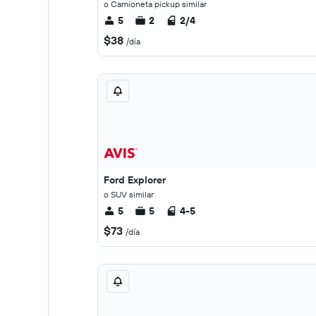
o Camioneta pickup similar
5
2
2/4
$38
/día
Ford Explorer
o SUV similar
5
5
4-5
$73
/día