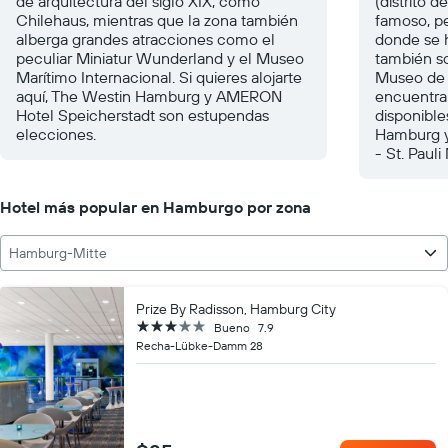
de arquitectura del siglo XIX, como
(distrito 
Chilehaus, mientras que la zona también
famoso, pe
alberga grandes atracciones como el
donde se 
peculiar Miniatur Wunderland y el Museo
también s
Marítimo Internacional. Si quieres alojarte
Museo de 
aquí, The Westin Hamburg y AMERON
encuentra 
Hotel Speicherstadt son estupendas
disponible
elecciones.
Hamburg y
- St. Pauli
Hotel más popular en Hamburgo por zona
Hamburg-Mitte
Prize By Radisson, Hamburg City
3 estrellas
Bueno
7.9
Recha-Lübke-Damm 28