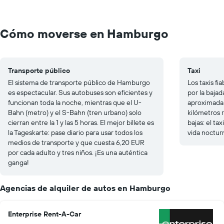
Cómo moverse en Hamburgo
Transporte público
Taxi
El sistema de transporte público de Hamburgo
Los taxis f
es espectacular. Sus autobuses son eficientes y
por la baja
funcionan toda la noche, mientras que el U-
aproximadam
Bahn (metro) y el S-Bahn (tren urbano) solo
kilómetros r
cierran entre la 1 y las 5 horas. El mejor billete es
bajas: el ta
la Tageskarte: pase diario para usar todos los
vida nocturn
medios de transporte y que cuesta 6,20 EUR
por cada adulto y tres niños. ¡Es una auténtica
ganga!
Agencias de alquiler de autos en Hamburgo
Enterprise Rent-A-Car