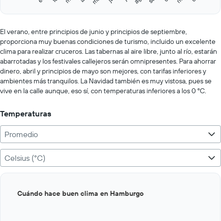
Y
End
of
axis
interactive
displaying
chart
values.
El verano, entre principios de junio y principios de septiembre,
Range:
proporciona muy buenas condiciones de turismo, incluido un excelente
0
clima para realizar cruceros. Las tabernas al aire libre, junto al río, estarán
to
abarrotadas y los festivales callejeros serán omnipresentes. Para ahorrar
250.
dinero, abril y principios de mayo son mejores, con tarifas inferiores y
ambientes más tranquilos. La Navidad también es muy vistosa, pues se
vive en la calle aunque, eso sí, con temperaturas inferiores a los 0 ºC.
Temperaturas
Promedio
Celsius (°C)
Bar
Chart
Cuándo hace buen clima en Hamburgo
graphic.
chart
with
12
bars.