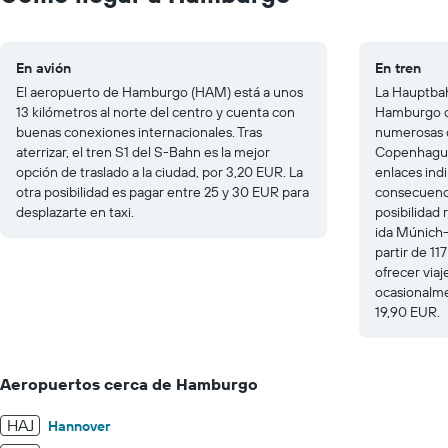
20.
En avión
En tren
El aeropuerto de Hamburgo (HAM) está a unos
La Hauptbah
13 kilómetros al norte del centro y cuenta con
Hamburgo d
buenas conexiones internacionales. Tras
numerosas c
aterrizar, el tren S1 del S-Bahn es la mejor
Copenhague,
opción de traslado a la ciudad, por 3,20 EUR. La
enlaces indi
otra posibilidad es pagar entre 25 y 30 EUR para
consecuencia
desplazarte en taxi.
posibilidad 
ida Múnich
partir de 1
ofrecer viaj
ocasionalme
19,90 EUR.
Aeropuertos cerca de Hamburgo
HAJ
Hannover