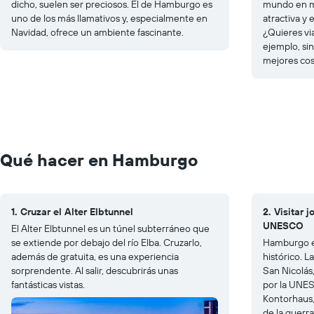
dicho, suelen ser preciosos. El de Hamburgo es
mundo en mi
uno de los más llamativos y, especialmente en
atractiva y
Navidad, ofrece un ambiente fascinante.
¿Quieres via
ejemplo, sin
mejores co
Qué hacer en Hamburgo
1. Cruzar el Alter Elbtunnel
2. Visitar 
UNESCO
El Alter Elbtunnel es un túnel subterráneo que
se extiende por debajo del río Elba. Cruzarlo,
Hamburgo es
además de gratuita, es una experiencia
histórico. L
sorprendente. Al salir, descubrirás unas
San Nicolás,
fantásticas vistas.
por la UNE
Kontorhaus
de la guerr