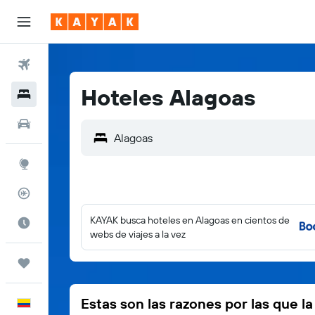
Vuelos
Hoteles Alagoas
Hoteles
Autos
Alagoas
Explore
Rastreador
KAYAK busca hoteles en Alagoas en cientos de
Cuándo ir
webs de viajes a la vez
Trips
Estas son las razones por las que l
Español