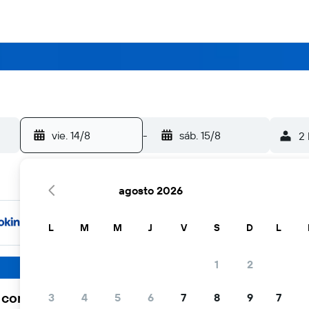
vie. 14/8
-
sáb. 15/8
2 
agosto 2026
L
M
M
J
V
S
D
L
1
2
a comunidad viajera elige KAYAK
3
4
5
6
7
8
9
7