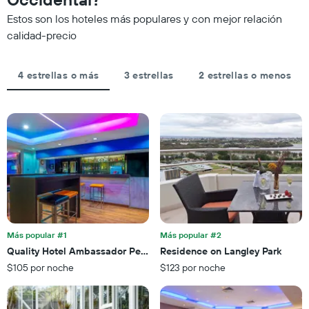
las
partir
la
categorías
Estos son los hoteles más populares y con mejor relación
de
fecha
de
los
de
calidad-precio
los
últimos
la
hoteles
3 días
estadía
por
El
4 estrellas o más
3 estrellas
2 estrellas o menos
estrellas.
gráfico
El
muestra
gráfico
1
muestra
eje
1
X
eje
que
X
indica
que
la
indica
cantidad
el
de
precio
días
promedio
que
de
Más popular #1
Más popular #2
faltan
una
Quality Hotel Ambassador Perth
Residence on Langley Park
para
habitación
$105 por noche
$123 por noche
la
para
estadía
este
El
fin