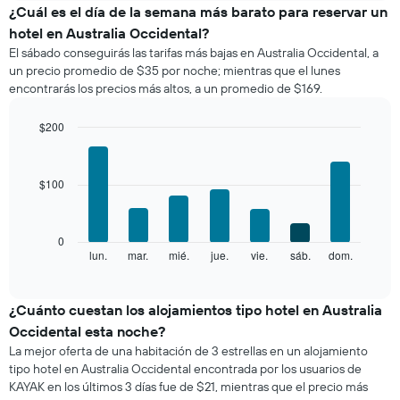
el
¿Cuál es el día de la semana más barato para reservar un
de
precio
estrellas
hotel en Australia Occidental?
promedio
El
El sábado conseguirás las tarifas más bajas en Australia Occidental, a
de
gráfico
un precio promedio de $35 por noche; mientras que el lunes
una
muestra
encontrarás los precios más altos, a un promedio de $169.
habitación
1
por
eje
mes
$200
X
El
Bar
Chart
que
gráfico
graphic.
chart
indica
with
muestra
las
$100
7
1
categorías
bars.
eje
de
X
los
El
0
que
hoteles
siguiente
lun.
mar.
mié.
jue.
vie.
sáb.
dom.
End
indica
por
of
gráfico
los
interactive
estrellas.
muestra
chart
meses.
El
el
¿Cuánto cuestan los alojamientos tipo hotel en Australia
El
gráfico
precio
gráfico
Occidental esta noche?
muestra
promedio
muestra
La mejor oferta de una habitación de 3 estrellas en un alojamiento
1
de
1
tipo hotel en Australia Occidental encontrada por los usuarios de
eje
una
eje
KAYAK en los últimos 3 días fue de $21, mientras que el precio más
X
habitación
Y