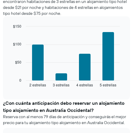
encontraron habitaciones de 3 estrellas en un alojamiento tipo hotel
calculado
Y
desde $21 por noche y habitaciones de 4 estrellas en alojamientos
a
que
tipo hotel desde $75 por noche.
partir
indica
de
el
los
$150
precio
últimos
Bar
promedio
Chart
3 días
graphic.
chart
de
with
y
$100
una
4
agrupado
habitación
bars.
por
número
$50
El
de
siguiente
estrellas
gráfico
El
muestra
0
gráfico
2 estrellas
3 estrellas
4 estrellas
5 estrellas
el
End
muestra
of
precio
interactive
1
promedio
chart
eje
de
¿Con cuánta anticipación debo reservar un alojamiento
X
una
tipo alojamiento en Australia Occidental?
que
habitación
indica
Reserva con al menos 79 días de anticipación y conseguirás el mejor
para
las
precio para tu alojamiento tipo alojamiento en Australia Occidental.
este
categorías
fin