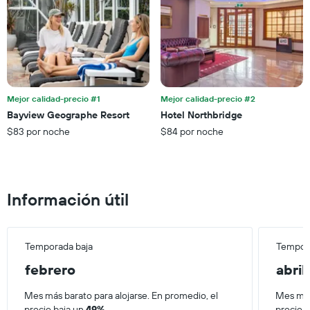
gráfico
de
muestra
semana,
1
calculado
eje
a
Y
partir
que
de
indica
los
el
últimos
Mejor calidad-precio #1
Mejor calidad-precio #2
precio
3 días.
Bayview Geographe Resort
Hotel Northbridge
promedio
$83 por noche
$84 por noche
de
una
habitación
Información útil
Temporada baja
Tempora
febrero
abril
Mes más barato para alojarse. En promedio, el
Mes más
precio baja un
49%
.
precio 