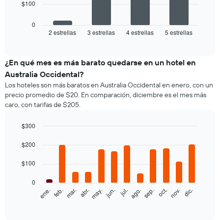
$100
bars.
El
0
siguiente
2 estrellas
3 estrellas
4 estrellas
5 estrellas
End
of
gráfico
interactive
muestra
chart
el
¿En qué mes es más barato quedarse en un hotel en
precio
Australia Occidental?
promedio
Los hoteles son más baratos en Australia Occidental en enero, con un
de
precio promedio de $20. En comparación, diciembre es el mes más
una
caro, con tarifas de $205.
habitación
doble,
calculado
$300
a
Bar
Chart
partir
graphic.
$200
chart
with
de
12
los
$100
bars.
últimos
3 días
0
El
feb.
may.
ago.
nov.
ene.
abr.
jul.
oct.
mar.
jun.
sep.
dic.
y
siguiente
End
agrupado
of
gráfico
por
interactive
muestra
chart
cantidad