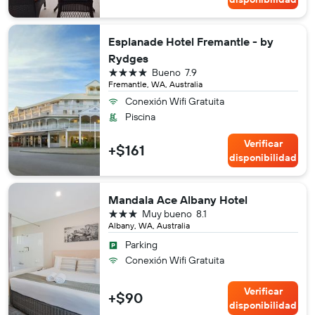
Esplanade Hotel Fremantle - by
Rydges
4 estrellas
Bueno
7.9
Fremantle, WA, Australia
Conexión Wifi Gratuita
Piscina
Verificar
+$161
disponibilidad
Mandala Ace Albany Hotel
3 estrellas
Muy bueno
8.1
Albany, WA, Australia
Parking
Conexión Wifi Gratuita
Verificar
+$90
disponibilidad