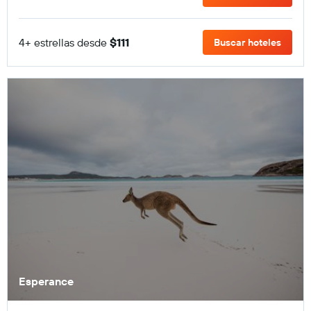
4+ estrellas desde
$111
Buscar hoteles
Esperance