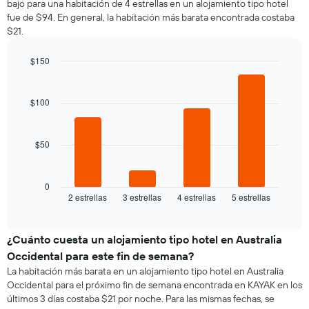
que
bajo para una habitación de 4 estrellas en un alojamiento tipo hotel
por
que
indica
fue de $94. En general, la habitación más barata encontrada costaba
cada
indica
el
$21.
día
el
precio
de
precio
promedio
la
$150
promedio
de
semana
Bar
de
Chart
una
El
graphic.
chart
una
habitación
gráfico
with
$100
habitación
doble,
4
muestra
bars.
calculado
1
a
eje
$50
El
partir
X
siguiente
de
que
gráfico
los
indica
muestra
0
últimos
los
2 estrellas
3 estrellas
4 estrellas
5 estrellas
el
End
3 días
días
of
precio
de
interactive
promedio
chart
la
de
¿Cuánto cuesta un alojamiento tipo hotel en Australia
semana.
una
El
Occidental para este fin de semana?
habitación
gráfico
La habitación más barata en un alojamiento tipo hotel en Australia
para
muestra
Occidental para el próximo fin de semana encontrada en KAYAK en los
esta
1
últimos 3 días costaba $21 por noche. Para las mismas fechas, se
noche,
eje