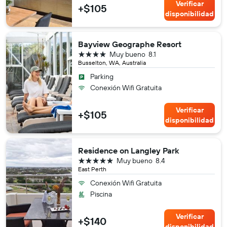
Verificar
+$105
disponibilidad
Bayview Geographe Resort
4 estrellas
Muy bueno
8.1
Busselton, WA, Australia
Parking
Conexión Wifi Gratuita
Verificar
+$105
disponibilidad
Residence on Langley Park
5 estrellas
Muy bueno
8.4
East Perth
Conexión Wifi Gratuita
Piscina
Verificar
+$140
disponibilidad