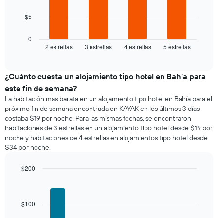
calculado
1
El
a
eje
$5
siguiente
partir
X
gráfico
de
que
muestra
0
los
indica
2 estrellas
3 estrellas
4 estrellas
5 estrellas
el
End
últimos
los
of
precio
3 días
días
interactive
promedio
chart
de
de
¿Cuánto cuesta un alojamiento tipo hotel en Bahía para
la
una
semana.
este fin de semana?
habitación
El
La habitación más barata en un alojamiento tipo hotel en Bahía para el
para
gráfico
próximo fin de semana encontrada en KAYAK en los últimos 3 días
esta
muestra
costaba $19 por noche. Para las mismas fechas, se encontraron
noche,
1
habitaciones de 3 estrellas en un alojamiento tipo hotel desde $19 por
calculado
eje
noche y habitaciones de 4 estrellas en alojamientos tipo hotel desde
a
Y
$34 por noche.
partir
que
de
indica
los
$200
el
últimos
Bar
precio
Chart
3 días
graphic.
chart
promedio
with
y
de
5
$100
agrupado
una
bars.
por
habitación