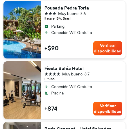
Pousada Pedra Torta
3 estrellas
Muy bueno
8.6
Itacare, BA, Brasil
Parking
Conexión Wifi Gratuita
Verificar
+$90
disponibilidad
Fiesta Bahia Hotel
4 estrellas
Muy bueno
8.7
Pituba
Conexión Wifi Gratuita
Piscina
Verificar
+$74
disponibilidad
Rede Concept - Hotel Salvador