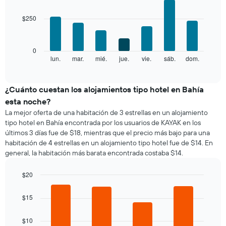
gráfico
graphic.
chart
indica
with
muestra
las
$250
7
1
categorías
bars.
eje
de
X
los
El
0
que
hoteles
siguiente
lun.
mar.
mié.
jue.
vie.
sáb.
dom.
End
indica
por
of
gráfico
los
interactive
estrellas.
muestra
chart
meses.
El
el
¿Cuánto cuestan los alojamientos tipo hotel en Bahía
El
gráfico
precio
gráfico
esta noche?
muestra
promedio
muestra
La mejor oferta de una habitación de 3 estrellas en un alojamiento
1
de
1
tipo hotel en Bahía encontrada por los usuarios de KAYAK en los
eje
una
eje
últimos 3 días fue de $18, mientras que el precio más bajo para una
X
habitación
Y
que
habitación de 4 estrellas en un alojamiento tipo hotel fue de $14. En
por
que
indica
general, la habitación más barata encontrada costaba $14.
cada
indica
el
día
el
precio
de
$20
precio
promedio
la
Bar
promedio
Chart
de
semana
graphic.
chart
de
$15
una
El
with
una
habitación
4
gráfico
habitación
bars.
doble,
$10
muestra