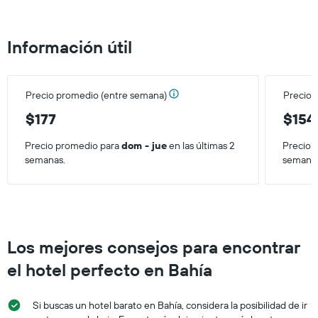
de
una
habitación
Información útil
Precio promedio (entre semana)
Precio 
$177
$154
Precio promedio para
dom - jue
en las últimas 2
Precio 
semanas.
semana
Los mejores consejos para encontrar
el hotel perfecto en Bahía
Si buscas un hotel barato en Bahía, considera la posibilidad de ir