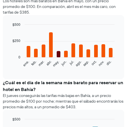
Los hoteles son más baratos en Bahía en mayo, con un precio
de
promedio de $100. En comparación, abril es el mes más caro, con
una
tarifas de $385.
habitación
doble,
calculado
$500
a
Bar
Chart
partir
graphic.
chart
with
de
$250
12
los
bars.
últimos
3 días
0
El
feb.
may.
ago.
nov.
ene.
abr.
jul.
oct.
mar.
jun.
sep.
dic.
y
siguiente
End
agrupado
of
gráfico
por
interactive
muestra
chart
cantidad
el
¿Cuál es el día de la semana más barato para reservar un
de
precio
estrellas
hotel en Bahía?
promedio
El
El jueves conseguirás las tarifas más bajas en Bahía, a un precio
de
gráfico
promedio de $100 por noche; mientras que el sábado encontrarás los
una
muestra
precios más altos, a un promedio de $403.
habitación
1
por
eje
mes
$500
X
El
Bar
Chart
que