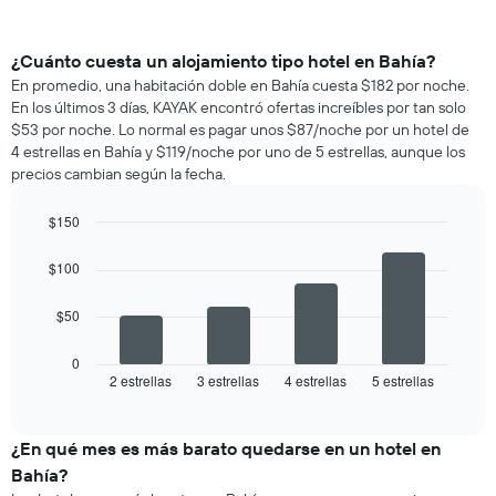
¿Cuánto cuesta un alojamiento tipo hotel en Bahía?
En promedio, una habitación doble en Bahía cuesta $182 por noche.
En los últimos 3 días, KAYAK encontró ofertas increíbles por tan solo
$53 por noche. Lo normal es pagar unos $87/noche por un hotel de
4 estrellas en Bahía y $119/noche por uno de 5 estrellas, aunque los
precios cambian según la fecha.
$150
Bar
Chart
graphic.
chart
$100
with
4
$50
bars.
El
0
siguiente
2 estrellas
3 estrellas
4 estrellas
5 estrellas
End
of
gráfico
interactive
muestra
chart
el
¿En qué mes es más barato quedarse en un hotel en
precio
Bahía?
promedio