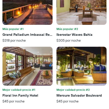
1
X
eje
que
X
indica
que
la
indica
cantidad
el
de
precio
Más popular #1
Más popular #2
días
promedio
Grand Palladium Imbassai Resort And Spa
Iberostar Waves Bahia
que
de
faltan
$318 por noche
$305 por noche
una
para
habitación
la
para
estadía
este
El
fin
gráfico
de
muestra
semana,
1
calculado
eje
a
Y
partir
que
de
Mejor calidad-precio #1
Mejor calidad-precio #2
indica
los
el
Floral Inn Family Hotel
Mercure Salvador Boulevard
últimos
precio
$45 por noche
$45 por noche
3 días.
promedio