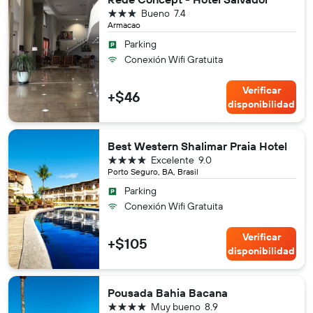
3 estrellas
Bueno
7.4
Armacao
Parking
Conexión Wifi Gratuita
Verificar
+$46
disponibilidad
Best Western Shalimar Praia Hotel
4 estrellas
Excelente
9.0
Porto Seguro, BA, Brasil
Parking
Conexión Wifi Gratuita
Verificar
+$105
disponibilidad
Pousada Bahia Bacana
4 estrellas
Muy bueno
8.9