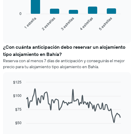
número
El
de
siguiente
0
estrellas
gráfico
3 estrellas
5 estrellas
2 estrellas
4 estrellas
1 estrella
El
muestra
gráfico
el
End
muestra
of
precio
interactive
1
promedio
chart
eje
de
¿Con cuánta anticipación debo reservar un alojamiento
X
una
tipo alojamiento en Bahía?
que
habitación
indica
Reserva con al menos 7 días de anticipación y conseguirás el mejor
para
las
precio para tu alojamiento tipo alojamiento en Bahía.
este
categorías
fin
de
de
$125
los
semana,
hoteles
Line
Chart
calculado
graphic.
chart
por
$100
a
with
estrellas.
90
partir
El
data
de
$75
gráfico
points.
los
muestra
últimos
1
$50
El
3 días
eje
siguiente
y