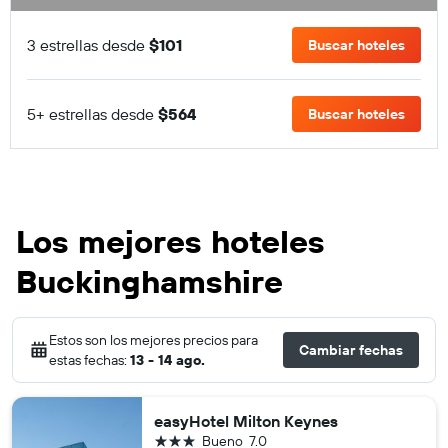
3 estrellas desde
$101
Buscar hoteles
5+ estrellas desde
$564
Buscar hoteles
Los mejores hoteles
Buckinghamshire
Estos son los mejores precios para
Cambiar fechas
estas fechas:
13 - 14 ago.
easyHotel Milton Keynes
3 estrellas
Bueno
7.0