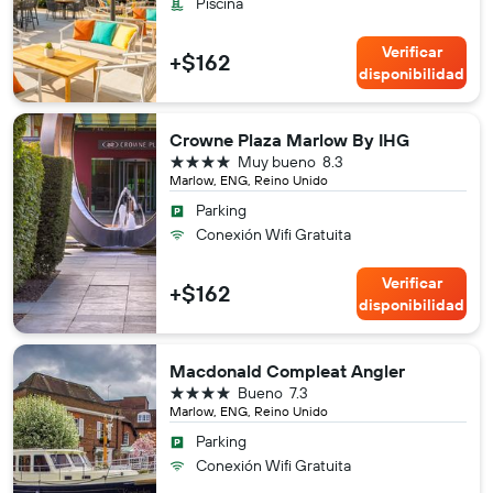
Piscina
Verificar
+$162
disponibilidad
Crowne Plaza Marlow By IHG
4 estrellas
Muy bueno
8.3
Marlow, ENG, Reino Unido
Parking
Conexión Wifi Gratuita
Verificar
+$162
disponibilidad
Macdonald Compleat Angler
4 estrellas
Bueno
7.3
Marlow, ENG, Reino Unido
Parking
Conexión Wifi Gratuita