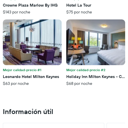
faltan
una
Crowne Plaza Marlow By IHG
Hotel La Tour
para
habitación
$143 por noche
$75 por noche
la
para
estadía
este
El
fin
gráfico
de
muestra
semana,
1
calculado
eje
a
Y
partir
que
de
indica
los
el
últimos
Mejor calidad-precio #1
Mejor calidad-precio #2
precio
3 días.
Leonardo Hotel Milton Keynes
Holiday Inn Milton Keynes - Cent
promedio
$63 por noche
$68 por noche
de
una
habitación
Información útil