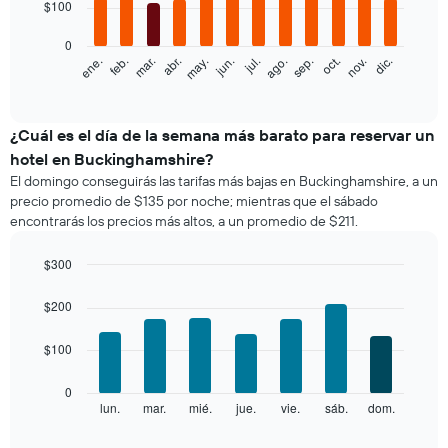
$100
bars.
0
El
feb.
may.
ago.
nov.
ene.
abr.
jul.
oct.
mar.
jun.
sep.
dic.
siguiente
End
of
gráfico
interactive
muestra
chart
el
¿Cuál es el día de la semana más barato para reservar un
precio
hotel en Buckinghamshire?
promedio
El domingo conseguirás las tarifas más bajas en Buckinghamshire, a un
de
precio promedio de $135 por noche; mientras que el sábado
una
encontrarás los precios más altos, a un promedio de $211.
habitación
por
mes
$300
El
Bar
Chart
gráfico
graphic.
chart
$200
with
muestra
7
1
$100
bars.
eje
X
El
0
que
siguiente
lun.
mar.
mié.
jue.
vie.
sáb.
dom.
End
indica
of
gráfico
los
interactive
muestra
chart