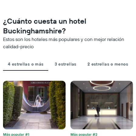
habitación
1
para
a
eje
esta
medida
X
noche,
que
¿Cuánto cuesta un hotel
que
calculado
se
indica
a
acerca
Buckinghamshire?
las
partir
la
categorías
Estos son los hoteles más populares y con mejor relación
de
fecha
de
los
de
calidad-precio
los
últimos
la
hoteles
3 días
estadía
por
El
4 estrellas o más
3 estrellas
2 estrellas o menos
estrellas.
gráfico
El
muestra
gráfico
1
muestra
eje
1
X
eje
que
X
indica
que
la
indica
cantidad
el
de
precio
días
promedio
que
de
Más popular #1
Más popular #2