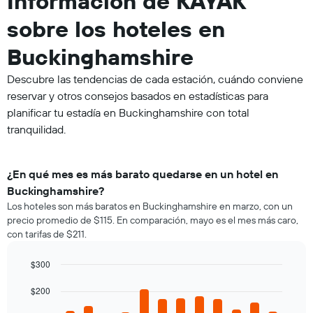
Información de KAYAK
sobre los hoteles en
Buckinghamshire
Descubre las tendencias de cada estación, cuándo conviene
reservar y otros consejos basados en estadísticas para
planificar tu estadía en Buckinghamshire con total
tranquilidad.
¿En qué mes es más barato quedarse en un hotel en
Buckinghamshire?
Los hoteles son más baratos en Buckinghamshire en marzo, con un
precio promedio de $115. En comparación, mayo es el mes más caro,
con tarifas de $211.
$300
Bar
Chart
graphic.
$200
chart
with
12