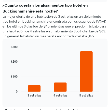
meses.
el
¿Cuánto cuestan los alojamientos tipo hotel en
El
precio
gráfico
Buckinghamshire esta noche?
promedio
muestra
La mejor oferta de una habitación de 3 estrellas en un alojamiento
de
1
tipo hotel en Buckinghamshire encontrada por los usuarios de KAYAK
una
eje
en los últimos 3 días fue de $45, mientras que el precio más bajo para
habitación
Y
una habitación de 4 estrellas en un alojamiento tipo hotel fue de $63.
por
que
En general, la habitación más barata encontrada costaba $45.
cada
indica
día
el
de
$300
precio
la
Bar
promedio
Chart
semana
graphic.
chart
de
El
with
$200
una
3
gráfico
habitación
bars.
muestra
1
$100
El
eje
siguiente
X
gráfico
que
muestra
0
indica
3 estrellas
4 estrellas
5 estrellas
el
End
los
of
precio
días
interactive
promedio
chart
de
de