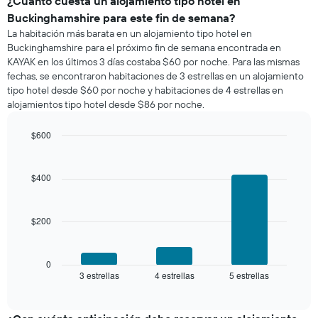
¿Cuánto cuesta un alojamiento tipo hotel en
la
una
semana.
Buckinghamshire para este fin de semana?
habitación
El
La habitación más barata en un alojamiento tipo hotel en
para
gráfico
Buckinghamshire para el próximo fin de semana encontrada en
esta
muestra
KAYAK en los últimos 3 días costaba $60 por noche. Para las mismas
noche,
1
fechas, se encontraron habitaciones de 3 estrellas en un alojamiento
calculado
eje
tipo hotel desde $60 por noche y habitaciones de 4 estrellas en
a
Y
alojamientos tipo hotel desde $86 por noche.
partir
que
de
indica
los
$600
el
últimos
Bar
precio
Chart
3 días
graphic.
chart
promedio
with
y
$400
de
3
agrupado
una
bars.
por
habitación
número
$200
El
de
siguiente
estrellas
gráfico
El
muestra
0
gráfico
3 estrellas
4 estrellas
5 estrellas
el
End
muestra
of
precio
interactive
1
promedio
chart
eje
de