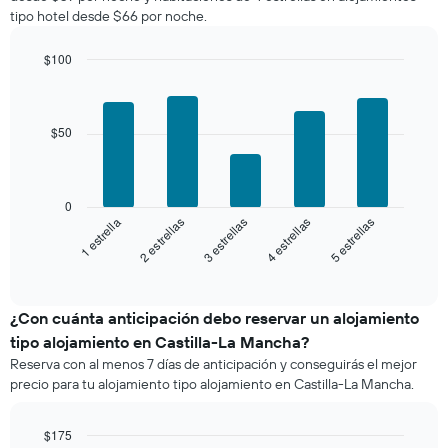
a
que
tipo hotel desde $66 por noche.
partir
indica
de
el
los
$100
precio
últimos
Bar
promedio
Chart
3 días
graphic.
chart
de
with
y
una
5
$50
agrupado
habitación
bars.
por
número
El
de
siguiente
0
estrellas
gráfico
3 estrellas
5 estrellas
2 estrellas
4 estrellas
1 estrella
El
muestra
gráfico
el
End
muestra
of
precio
interactive
1
promedio
chart
eje
de
¿Con cuánta anticipación debo reservar un alojamiento
X
una
tipo alojamiento en Castilla-La Mancha?
que
habitación
indica
Reserva con al menos 7 días de anticipación y conseguirás el mejor
para
las
precio para tu alojamiento tipo alojamiento en Castilla-La Mancha.
este
categorías
fin
de
de
$175
los