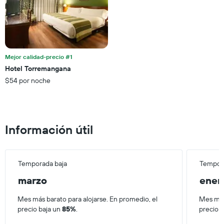
1
calculado
eje
a
Y
partir
que
de
indica
los
el
últimos
Mejor calidad-precio #1
precio
3 días.
Hotel Torremangana
promedio
$54 por noche
de
una
habitación
Información útil
Temporada baja
Tempora
marzo
ener
Mes más barato para alojarse. En promedio, el
Mes más
precio baja un
85%
.
precio 