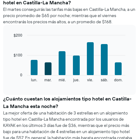
hotel en Castilla-La Mancha?
promedio
El martes conseguirás las tarifas más bajas en Castilla-La Mancha, a un
de
precio promedio de $65 por noche; mientras que el viernes
una
encontrarás los precios más altos, a un promedio de $168.
habitación
por
mes
$200
El
Bar
Chart
gráfico
graphic.
chart
with
muestra
$100
7
1
bars.
eje
X
El
0
que
siguiente
lun.
mar.
mié.
jue.
vie.
sáb.
dom.
End
indica
of
gráfico
los
interactive
muestra
chart
meses.
el
¿Cuánto cuestan los alojamientos tipo hotel en Castilla-
El
precio
gráfico
La Mancha esta noche?
promedio
muestra
La mejor oferta de una habitación de 3 estrellas en un alojamiento
de
1
tipo hotel en Castilla-La Mancha encontrada por los usuarios de
una
eje
KAYAK en los últimos 3 días fue de $36, mientras que el precio más
habitación
Y
bajo para una habitación de 4 estrellas en un alojamiento tipo hotel
por
que
fue de $57. En general, la habitación más barata encontrada costaba
cada