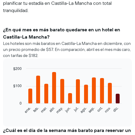
planificar tu estadía en Castilla-La Mancha con total
tranquilidad.
¿En qué mes es más barato quedarse en un hotel en
Castilla-La Mancha?
Los hoteles son más baratos en Castilla-La Mancha en diciembre, con
un precio promedio de $57. En comparación, abril es el mes más caro,
con tarifas de $182.
$200
Bar
Chart
graphic.
chart
with
$100
12
bars.
0
El
feb.
may.
ago.
nov.
ene.
abr.
jul.
oct.
mar.
jun.
sep.
dic.
siguiente
End
of
gráfico
interactive
muestra
chart
el
¿Cuál es el día de la semana más barato para reservar un
precio