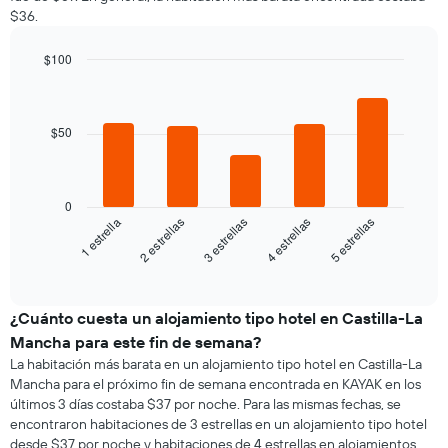
indica
$36.
día
el
de
precio
la
$100
promedio
semana
Bar
de
Chart
El
graphic.
chart
una
gráfico
with
habitación
5
muestra
$50
bars.
1
eje
El
X
siguiente
0
que
gráfico
3 estrellas
5 estrellas
2 estrellas
4 estrellas
1 estrella
indica
muestra
los
el
End
días
of
precio
de
interactive
promedio
chart
la
de
¿Cuánto cuesta un alojamiento tipo hotel en Castilla-La
semana.
una
El
Mancha para este fin de semana?
habitación
gráfico
La habitación más barata en un alojamiento tipo hotel en Castilla-La
para
muestra
Mancha para el próximo fin de semana encontrada en KAYAK en los
esta
1
últimos 3 días costaba $37 por noche. Para las mismas fechas, se
noche,
eje
encontraron habitaciones de 3 estrellas en un alojamiento tipo hotel
calculado
Y
desde $37 por noche y habitaciones de 4 estrellas en alojamientos