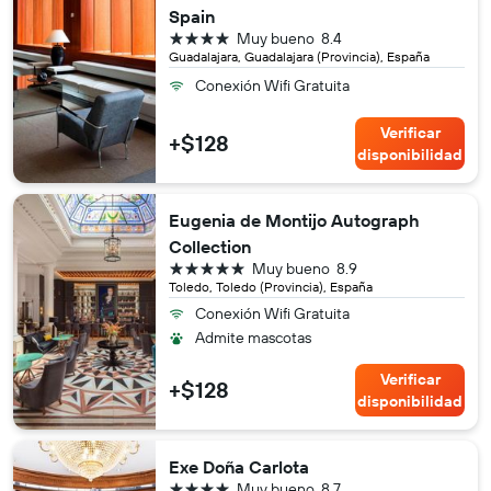
Spain
4 estrellas
Muy bueno
8.4
Guadalajara, Guadalajara (Provincia), España
Conexión Wifi Gratuita
Verificar
+$128
disponibilidad
Eugenia de Montijo Autograph
Collection
5 estrellas
Muy bueno
8.9
Toledo, Toledo (Provincia), España
Conexión Wifi Gratuita
Admite mascotas
Verificar
+$128
disponibilidad
Exe Doña Carlota
4 estrellas
Muy bueno
8.7