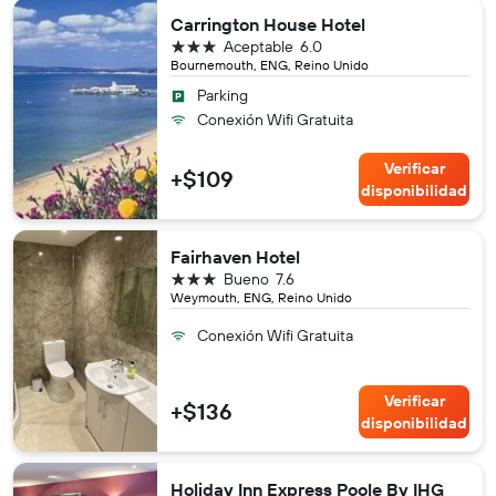
Carrington House Hotel
3 estrellas
Aceptable
6.0
Bournemouth, ENG, Reino Unido
Parking
Conexión Wifi Gratuita
Verificar
+$109
disponibilidad
Fairhaven Hotel
3 estrellas
Bueno
7.6
Weymouth, ENG, Reino Unido
Conexión Wifi Gratuita
Verificar
+$136
disponibilidad
Holiday Inn Express Poole By IHG