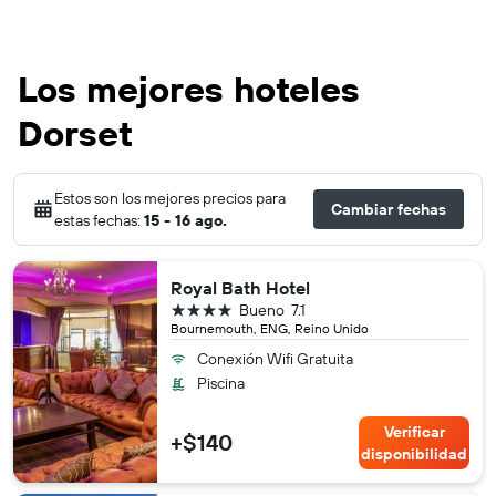
Los mejores hoteles
Dorset
Estos son los mejores precios para
Cambiar fechas
estas fechas:
15 - 16 ago.
Royal Bath Hotel
4 estrellas
Bueno
7.1
Bournemouth, ENG, Reino Unido
Conexión Wifi Gratuita
Piscina
Verificar
+$140
disponibilidad