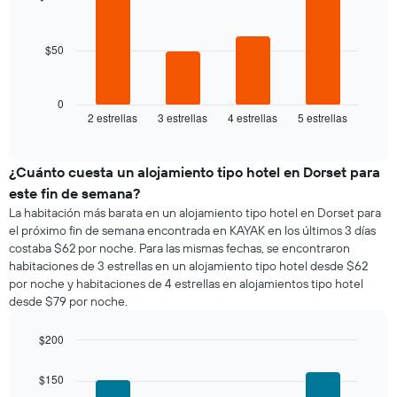
4
gráfico
habitación
bars.
muestra
1
$50
El
eje
siguiente
X
gráfico
que
muestra
0
indica
2 estrellas
3 estrellas
4 estrellas
5 estrellas
el
End
los
of
precio
días
interactive
promedio
chart
de
de
¿Cuánto cuesta un alojamiento tipo hotel en Dorset para
la
una
semana.
este fin de semana?
habitación
El
La habitación más barata en un alojamiento tipo hotel en Dorset para
para
gráfico
el próximo fin de semana encontrada en KAYAK en los últimos 3 días
esta
muestra
costaba $62 por noche. Para las mismas fechas, se encontraron
noche,
1
habitaciones de 3 estrellas en un alojamiento tipo hotel desde $62
calculado
eje
por noche y habitaciones de 4 estrellas en alojamientos tipo hotel
a
Y
desde $79 por noche.
partir
que
de
indica
los
$200
el
últimos
Bar
precio
Chart
3 días
graphic.
chart
promedio
$150
with
y
de