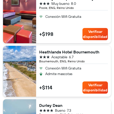
3 estrellas
Muy bueno
8.0
Poole, ENG, Reino Unido
Conexión Wifi Gratuita
Verificar
+$198
disponibilidad
Heathlands Hotel Bournemouth
3 estrellas
Aceptable
6.7
Bournemouth, ENG, Reino Unido
Conexión Wifi Gratuita
Admite mascotas
Verificar
+$114
disponibilidad
Durley Dean
4 estrellas
Bueno
7.3