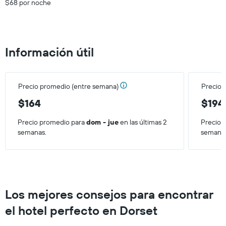
precio
$68 por noche
3 días.
promedio
de
una
habitación
Información útil
Precio promedio (entre semana)
Precio 
$164
$194
Precio promedio para
dom - jue
en las últimas 2
Precio 
semanas.
semana
Los mejores consejos para encontrar
el hotel perfecto en Dorset