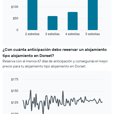
4
agrupado
una
bars.
$100
por
habitación
número
El
de
$50
siguiente
estrellas
gráfico
El
muestra
0
gráfico
2 estrellas
3 estrellas
4 estrellas
5 estrellas
el
End
muestra
of
precio
interactive
1
promedio
chart
eje
de
¿Con cuánta anticipación debo reservar un alojamiento
X
una
tipo alojamiento en Dorset?
que
habitación
indica
Reserva con al menos 67 días de anticipación y conseguirás el mejor
para
las
precio para tu alojamiento tipo alojamiento en Dorset.
este
categorías
fin
de
de
$175
los
semana,
hoteles
Line
Chart
calculado
graphic.
chart
por
$150
a
with
estrellas.
90
partir
El
data
de
$125
gráfico
points.
los
muestra
últimos
1
$100