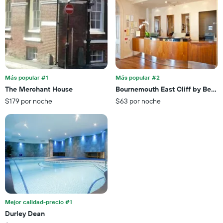
1
muestra
eje
1
X
eje
que
X
indica
que
la
indica
cantidad
el
de
precio
Más popular #1
Más popular #2
días
promedio
The Merchant House
Bournemouth East Cliff by Belvil
que
de
faltan
$179 por noche
$63 por noche
una
para
habitación
la
para
estadía
este
El
fin
gráfico
de
muestra
semana,
1
calculado
eje
a
Y
partir
que
de
Mejor calidad-precio #1
indica
los
el
Durley Dean
últimos