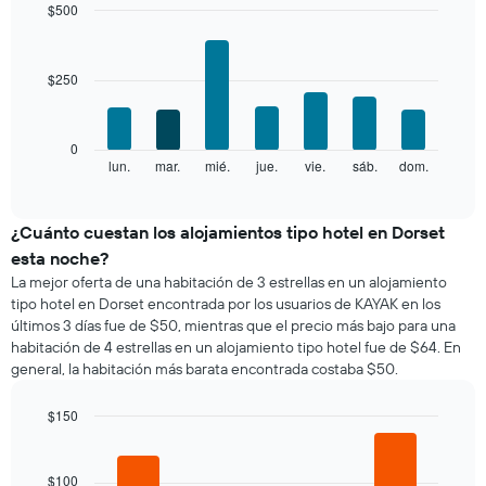
mes
$500
El
Bar
Chart
gráfico
graphic.
chart
with
muestra
$250
7
1
bars.
eje
X
El
0
que
siguiente
lun.
mar.
mié.
jue.
vie.
sáb.
dom.
End
indica
of
gráfico
los
interactive
muestra
chart
meses.
el
¿Cuánto cuestan los alojamientos tipo hotel en Dorset
El
precio
gráfico
esta noche?
promedio
muestra
La mejor oferta de una habitación de 3 estrellas en un alojamiento
de
1
tipo hotel en Dorset encontrada por los usuarios de KAYAK en los
una
eje
últimos 3 días fue de $50, mientras que el precio más bajo para una
habitación
Y
habitación de 4 estrellas en un alojamiento tipo hotel fue de $64. En
por
que
general, la habitación más barata encontrada costaba $50.
cada
indica
día
el
de
$150
precio
la
Bar
promedio
Chart
semana
graphic.
chart
de
El
with
$100
una