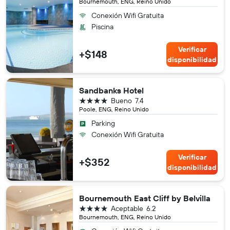
Bournemouth, ENG, Reino Unido
Conexión Wifi Gratuita
Piscina
Verificar
+$148
disponibilidad
Sandbanks Hotel
4 estrellas
Bueno
7.4
Poole, ENG, Reino Unido
Parking
Conexión Wifi Gratuita
Verificar
+$352
disponibilidad
Bournemouth East Cliff by Belvilla
4 estrellas
Aceptable
6.2
Bournemouth, ENG, Reino Unido