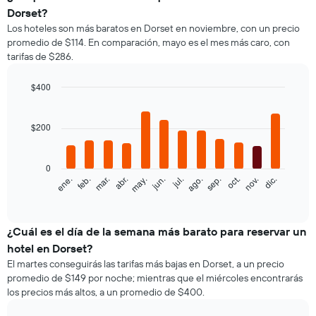
Dorset?
Los hoteles son más baratos en Dorset en noviembre, con un precio
promedio de $114. En comparación, mayo es el mes más caro, con
tarifas de $286.
$400
Bar
Chart
graphic.
chart
with
$200
12
bars.
0
El
feb.
may.
ago.
nov.
ene.
abr.
jul.
oct.
mar.
jun.
sep.
dic.
siguiente
End
of
gráfico
interactive
muestra
chart
el
¿Cuál es el día de la semana más barato para reservar un
precio
hotel en Dorset?
promedio
El martes conseguirás las tarifas más bajas en Dorset, a un precio
de
promedio de $149 por noche; mientras que el miércoles encontrarás
una
los precios más altos, a un promedio de $400.
habitación
por