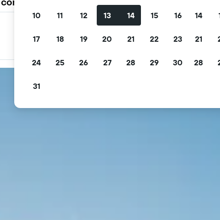
a comunidad viajera elige KAYAK
10
11
12
13
14
15
16
14
Flitra tus ofertas
17
18
19
20
21
22
23
21
Filtra por cancelación gratis, desayuno gratis y más.
24
25
26
27
28
29
30
28
31