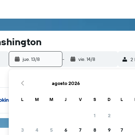
ashington
jue. 13/8
-
vie. 14/8
2 
agosto 2026
L
M
M
J
V
S
D
L
1
2
3
4
5
6
7
8
9
7