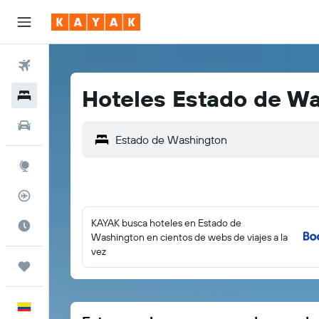
Vuelos
Hoteles Estado de W
Hoteles
Autos
Explore
Rastreador
KAYAK busca hoteles en Estado de
Cuándo ir
Washington en cientos de webs de viajes a la
vez
Trips
Español