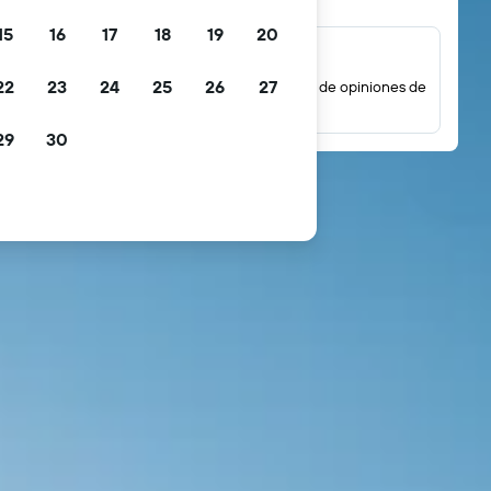
15
16
17
18
19
20
Millones de opiniones
22
23
24
25
26
27
Mira las puntuaciones basadas en millones de opiniones de
huéspedes reales.
29
30