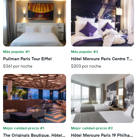
por
indica
número
el
de
precio
estrellas
promedio
El
de
gráfico
una
muestra
habitación
1
para
eje
esta
Más popular #1
Más popular #2
X
noche,
Pullman Paris Tour Eiffel
Hôtel Mercure Paris Centre Tour E
que
calculado
$361 por noche
$203 por noche
indica
a
las
partir
categorías
de
de
los
los
últimos
hoteles
3 días
por
estrellas.
El
gráfico
muestra
Mejor calidad-precio #1
Mejor calidad-precio #2
1
The Originals Boutique, Hôtel Maison Montmartre Paris Les Puces
Hôtel Mercure Paris 19 Philharmo
eje