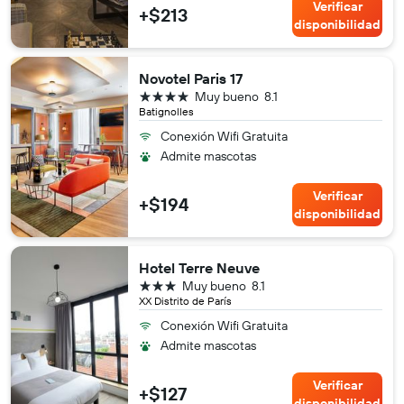
Verificar
+$213
disponibilidad
Novotel Paris 17
4 estrellas
Muy bueno
8.1
Batignolles
Conexión Wifi Gratuita
Admite mascotas
Verificar
+$194
disponibilidad
Hotel Terre Neuve
3 estrellas
Muy bueno
8.1
XX Distrito de París
Conexión Wifi Gratuita
Admite mascotas
Verificar
+$127
disponibilidad