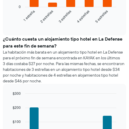
El
siguiente
0
gráfico
3 estrellas
5 estrellas
2 estrellas
4 estrellas
1 estrella
muestra
el
End
of
precio
interactive
promedio
chart
de
¿Cuánto cuesta un alojamiento tipo hotel en La Defense
una
para este fin de semana?
habitación
La habitación más barata en un alojamiento tipo hotel en La Defense
para
para el próximo fin de semana encontrada en KAYAK en los últimos
esta
3 días costaba $27 por noche. Para las mismas fechas, se encontraron
noche,
habitaciones de 3 estrellas en un alojamiento tipo hotel desde $34
calculado
por noche y habitaciones de 4 estrellas en alojamientos tipo hotel
a
desde $46 por noche.
partir
de
los
$300
últimos
Bar
Chart
3 días
graphic.
chart
$200
with
y
5
agrupado
bars.
por
$100
número