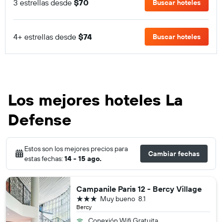
3 estrellas desde
$70
Buscar hoteles
4+ estrellas desde
$74
Buscar hoteles
Los mejores hoteles La
Defense
Estos son los mejores precios para
Cambiar fechas
estas fechas:
14 - 15 ago.
Campanile Paris 12 - Bercy Village
3 estrellas
Muy bueno
8.1
Bercy
Conexión Wifi Gratuita