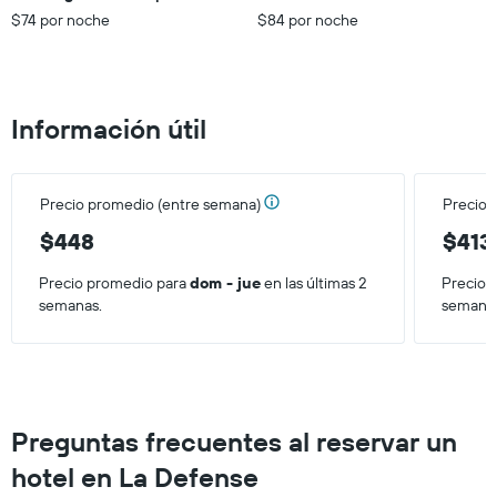
X
$74 por noche
$84 por noche
que
indica
el
precio
Información útil
promedio
de
una
habitación
Precio promedio (entre semana)
Precio 
para
este
$448
$413
fin
de
Precio promedio para
dom - jue
en las últimas 2
Precio 
semana,
semanas.
semana
calculado
a
partir
de
los
últimos
Preguntas frecuentes al reservar un
3 días.
hotel en La Defense