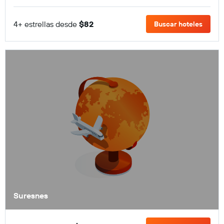
4+ estrellas desde
$82
Buscar hoteles
Suresnes