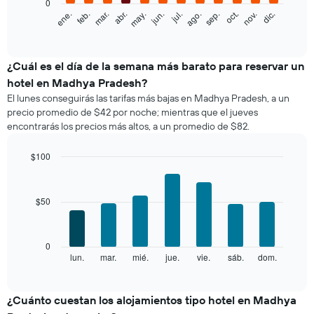
0
El
feb.
may.
ago.
nov.
ene.
abr.
jul.
oct.
mar.
jun.
sep.
dic.
siguiente
End
of
gráfico
interactive
muestra
chart
el
¿Cuál es el día de la semana más barato para reservar un
precio
hotel en Madhya Pradesh?
promedio
El lunes conseguirás las tarifas más bajas en Madhya Pradesh, a un
de
precio promedio de $42 por noche; mientras que el jueves
una
encontrarás los precios más altos, a un promedio de $82.
habitación
por
mes
$100
El
Bar
Chart
gráfico
graphic.
chart
with
muestra
$50
7
1
bars.
eje
X
El
0
que
siguiente
lun.
mar.
mié.
jue.
vie.
sáb.
dom.
End
indica
of
gráfico
los
interactive
muestra
chart
meses.
el
¿Cuánto cuestan los alojamientos tipo hotel en Madhya
El
precio