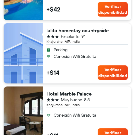
Verificar
+$42
disponibilidad
lalita homestay countryside
3 estrellas
Excelente
9.1
Khajuraho, MP, India
Parking
Conexión Wifi Gratuita
Verificar
+$14
disponibilidad
Hotel Marble Palace
3 estrellas
Muy bueno
8.5
Khajuraho, MP, India
Conexión Wifi Gratuita
Verificar