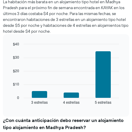
El
La habitación más barata en un alojamiento tipo hotel en Madhya
para
gráfico
Pradesh para el próximo fin de semana encontrada en KAYAK en los
esta
muestra
últimos 3 días costaba $4 por noche. Para las mismas fechas, se
noche,
1
encontraron habitaciones de 3 estrellas en un alojamiento tipo hotel
calculado
eje
desde $5 por noche y habitaciones de 4 estrellas en alojamientos tipo
a
Y
hotel desde $4 por noche.
partir
que
de
indica
los
$40
el
últimos
Bar
precio
Chart
3 días
graphic.
chart
promedio
$30
with
y
de
3
agrupado
una
bars.
$20
por
habitación
número
El
de
$10
siguiente
estrellas
gráfico
El
muestra
0
gráfico
3 estrellas
4 estrellas
5 estrellas
el
End
muestra
of
precio
interactive
1
promedio
chart
eje
de
¿Con cuánta anticipación debo reservar un alojamiento
X
una
tipo alojamiento en Madhya Pradesh?
que
habitación