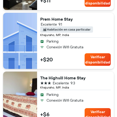
+$11
disponibilidad
Prem Home Stay
Excelente
9.1
Habitación en casa particular
Khajuraho, MP, India
Parking
Conexión Wifi Gratuita
Verificar
+$20
disponibilidad
The Highvill Home Stay
3 estrellas
Excelente
9.3
Khajuraho, MP, India
Parking
Conexión Wifi Gratuita
Verificar
+$6
disponibilidad