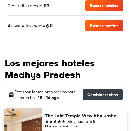
3 estrellas desde
$9
Buscar hoteles
4+ estrellas desde
$11
Buscar hoteles
Los mejores hoteles
Madhya Pradesh
Estos son los mejores precios para
Cambiar fechas
estas fechas:
15 - 16 ago.
The Lalit Temple View Khajuraho
5 estrellas
Muy bueno
8.8
Khajuraho, MP, India