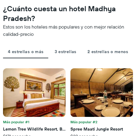
X
noche,
que
¿Cuánto cuesta un hotel Madhya
que
calculado
se
indica
a
acerca
Pradesh?
las
partir
la
categorías
Estos son los hoteles más populares y con mejor relación
de
fecha
de
los
de
calidad-precio
los
últimos
la
hoteles
3 días
estadía
por
El
4 estrellas o más
3 estrellas
2 estrellas o menos
estrellas.
gráfico
El
muestra
gráfico
1
muestra
eje
1
X
eje
que
X
indica
que
la
indica
cantidad
el
de
precio
días
promedio
que
de
Más popular #1
Más popular #2
faltan
una
Lemon Tree Wildlife Resort, Bandhavgarh
Spree Maati Jungle Resort
para
habitación