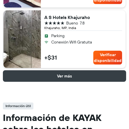
A S Hotels Khajuraho
5 estrellas
Bueno
7.8
Khajuraho, MP, India
Parking
Conexión Wifi Gratuita
Verificar
+$31
disponibilidad
Ver más
Información útil
Información de KAYAK
sobre los hoteles en