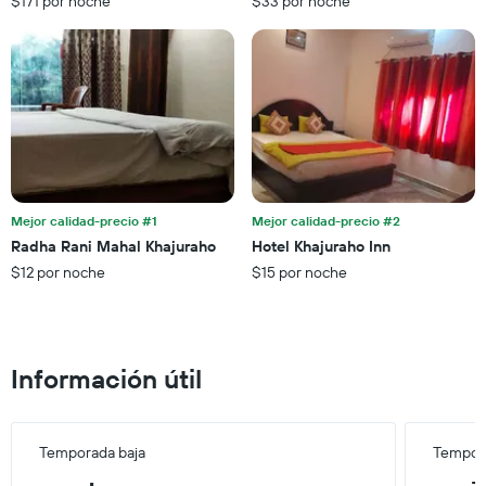
$171 por noche
$33 por noche
la
para
estadía
este
El
fin
gráfico
de
muestra
semana,
1
calculado
eje
a
Y
partir
que
de
indica
los
el
últimos
Mejor calidad-precio #1
Mejor calidad-precio #2
precio
3 días.
Radha Rani Mahal Khajuraho
Hotel Khajuraho Inn
promedio
$12 por noche
$15 por noche
de
una
habitación
Información útil
Temporada baja
Tempora