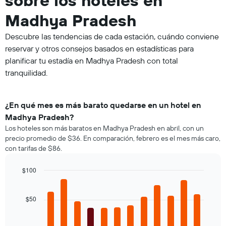
Madhya Pradesh
Descubre las tendencias de cada estación, cuándo conviene
reservar y otros consejos basados en estadísticas para
planificar tu estadía en Madhya Pradesh con total
tranquilidad.
¿En qué mes es más barato quedarse en un hotel en
Madhya Pradesh?
Los hoteles son más baratos en Madhya Pradesh en abril, con un
precio promedio de $36. En comparación, febrero es el mes más caro,
con tarifas de $86.
$100
Bar
Chart
graphic.
chart
with
$50
12
bars.