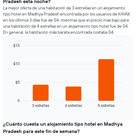
gráfico
Pradesh esta noche?
promedio
muestra
La mejor oferta de una habitación de 3 estrellas en un alojamiento
de
1
tipo hotel en Madhya Pradesh encontrada por los usuarios de KAYAK
una
eje
en los últimos 3 días fue de $4, mientras que el precio más bajo para
habitación
Y
una habitación de 4 estrellas en un alojamiento tipo hotel fue de $4.
por
que
En general, la habitación más barata encontrada costaba $4.
cada
indica
día
el
de
$15
precio
la
Bar
promedio
Chart
semana
graphic.
chart
de
El
with
$10
una
3
gráfico
habitación
bars.
muestra
1
$5
El
eje
siguiente
X
gráfico
que
muestra
0
indica
3 estrellas
4 estrellas
5 estrellas
el
End
los
of
precio
días
interactive
promedio
chart
de
de
¿Cuánto cuesta un alojamiento tipo hotel en Madhya
la
una
semana.
Pradesh para este fin de semana?
habitación