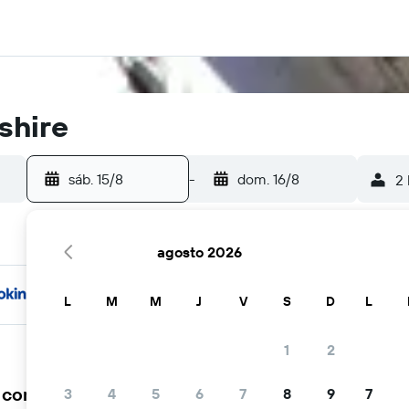
shire
sáb. 15/8
-
dom. 16/8
2 
agosto 2026
L
M
M
J
V
S
D
L
1
2
a comunidad viajera elige KAYAK
3
4
5
6
7
8
9
7