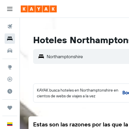
Vuelos
Hoteles Northampton
Hoteles
Autos
Explore
Rastreador
KAYAK busca hoteles en Northamptonshire en
Cuándo ir
cientos de webs de viajes a la vez
Trips
Estas son las razones por las que l
Español