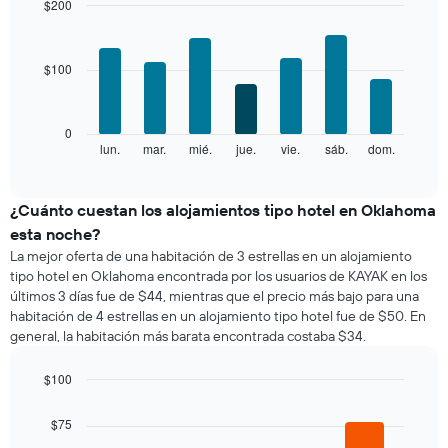
mes
$200
X
El
Bar
Chart
que
gráfico
graphic.
chart
indica
with
muestra
las
$100
7
1
categorías
bars.
eje
de
X
los
El
0
que
hoteles
siguiente
lun.
mar.
mié.
jue.
vie.
sáb.
dom.
End
indica
por
of
gráfico
los
interactive
estrellas.
muestra
chart
meses.
El
el
¿Cuánto cuestan los alojamientos tipo hotel en Oklahoma
El
gráfico
precio
gráfico
esta noche?
muestra
promedio
muestra
La mejor oferta de una habitación de 3 estrellas en un alojamiento
1
de
1
tipo hotel en Oklahoma encontrada por los usuarios de KAYAK en los
eje
una
eje
últimos 3 días fue de $44, mientras que el precio más bajo para una
X
habitación
Y
que
habitación de 4 estrellas en un alojamiento tipo hotel fue de $50. En
por
que
indica
general, la habitación más barata encontrada costaba $34.
cada
indica
el
día
el
precio
de
$100
precio
promedio
la
Bar
promedio
Chart
de
semana
graphic.
chart
de
$75
una
El
with
una