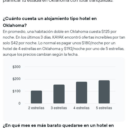
planificar tu estadía en Oklahoma con total tranquilidad.
¿Cuánto cuesta un alojamiento tipo hotel en
Oklahoma?
En promedio, una habitación doble en Oklahoma cuesta $125 por
noche. En los últimos 3 días, KAYAK encontró ofertas increíbles por tan
solo $42 por noche. Lo normal es pagar unos $180/noche por un
hotel de 4 estrellas en Oklahoma y $192/noche por uno de 5 estrellas,
aunque los precios cambian según la fecha.
$300
Bar
Chart
graphic.
chart
$200
with
4
$100
bars.
El
0
siguiente
2 estrellas
3 estrellas
4 estrellas
5 estrellas
End
of
gráfico
interactive
muestra
chart
el
¿En qué mes es más barato quedarse en un hotel en