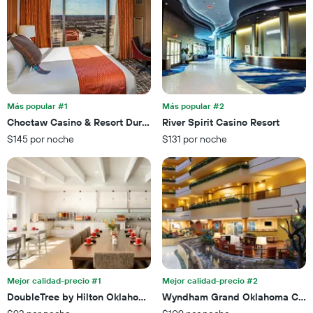
1
muestra
eje
1
X
eje
que
X
indica
que
la
indica
cantidad
el
de
precio
Más popular #1
Más popular #2
días
promedio
Choctaw Casino & Resort Durant, a Wyndham Grand Hotel
River Spirit Casino Resort
que
de
faltan
$145 por noche
$131 por noche
una
para
habitación
la
para
estadía
este
El
fin
gráfico
de
muestra
semana,
1
calculado
eje
a
Y
partir
que
de
Mejor calidad-precio #1
Mejor calidad-precio #2
indica
los
el
DoubleTree by Hilton Oklahoma City Airport
Wyndham Grand Oklahoma City
últimos
precio