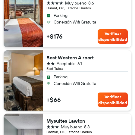
4 estrellas
Muy bueno
8.6
Durant, OK, Estados Unidos
Parking
Conexión Wifi Gratuita
Verificar
+$176
disponibilidad
Best Western Airport
2 estrellas
Aceptable
6.1
East Tulsa
Parking
Conexión Wifi Gratuita
Verificar
+$66
disponibilidad
Mysuites Lawton
3 estrellas
Muy bueno
8.3
Lawton, OK, Estados Unidos