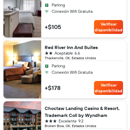
Parking
Conexión Wifi Gratuita
Verificar
+$105
disponibilidad
Red River Inn And Suites
2 estrellas
Aceptable
6.6
Thackerville, OK, Estados Unidos
Parking
Conexión Wifi Gratuita
Verificar
+$178
disponibilidad
Choctaw Landing Casino & Resort,
Trademark Coll by Wyndham
3 estrellas
Excelente
9.2
Broken Bow, OK, Estados Unidos