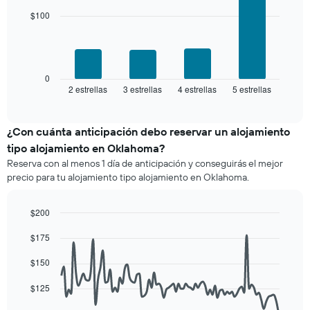
4
agrupado
una
bars.
$100
por
habitación
número
El
de
siguiente
estrellas
gráfico
El
muestra
0
gráfico
2 estrellas
3 estrellas
4 estrellas
5 estrellas
el
End
muestra
of
precio
interactive
1
promedio
chart
eje
de
¿Con cuánta anticipación debo reservar un alojamiento
X
una
tipo alojamiento en Oklahoma?
que
habitación
indica
Reserva con al menos 1 día de anticipación y conseguirás el mejor
para
las
precio para tu alojamiento tipo alojamiento en Oklahoma.
este
categorías
fin
de
de
$200
los
semana,
hoteles
Line
Chart
calculado
$175
graphic.
chart
por
a
with
estrellas.
90
partir
$150
El
data
de
gráfico
points.
los
$125
muestra
últimos
1
El