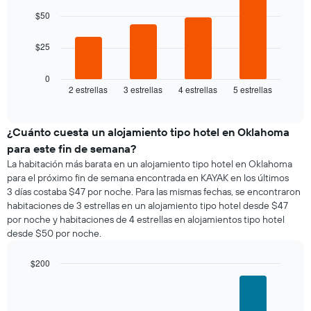
habitación
4
gráfico
habitación
bars.
doble,
$50
muestra
calculado
1
El
a
eje
$25
siguiente
partir
X
gráfico
de
que
muestra
0
los
indica
2 estrellas
3 estrellas
4 estrellas
5 estrellas
el
End
últimos
los
of
precio
3 días
días
interactive
promedio
chart
de
de
¿Cuánto cuesta un alojamiento tipo hotel en Oklahoma
la
una
semana.
para este fin de semana?
habitación
El
La habitación más barata en un alojamiento tipo hotel en Oklahoma
para
gráfico
para el próximo fin de semana encontrada en KAYAK en los últimos
esta
muestra
3 días costaba $47 por noche. Para las mismas fechas, se encontraron
noche,
1
habitaciones de 3 estrellas en un alojamiento tipo hotel desde $47
calculado
eje
por noche y habitaciones de 4 estrellas en alojamientos tipo hotel
a
Y
desde $50 por noche.
partir
que
de
indica
los
$200
el
últimos
Bar
precio
Chart
3 días
graphic.
chart
promedio
with
y
de