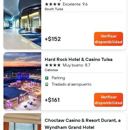
4 estrellas
Excelente
9.6
South Tulsa
Verificar
+$152
disponibilidad
Hard Rock Hotel & Casino Tulsa
4 estrellas
Muy bueno
8.7
Catoosa
Parking
Traslado al aeropuerto
Verificar
+$161
disponibilidad
Choctaw Casino & Resort Durant, a
Wyndham Grand Hotel