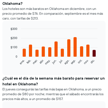
precio
Oklahoma?
promedio
Los hoteles son más baratos en Oklahoma en diciembre, con un
de
precio promedio de $76. En comparación, septiembre es el mes más
una
caro, con tarifas de $213.
habitación
doble,
calculado
$300
a
Bar
Chart
partir
graphic.
$200
chart
with
de
12
los
$100
bars.
últimos
3 días
0
El
feb.
may.
ago.
nov.
ene.
abr.
jul.
oct.
mar.
jun.
sep.
dic.
y
siguiente
End
agrupado
of
gráfico
por
interactive
muestra
chart
cantidad
el
¿Cuál es el día de la semana más barato para reservar un
de
precio
estrellas
hotel en Oklahoma?
promedio
El
El jueves conseguirás las tarifas más bajas en Oklahoma, a un precio
de
gráfico
promedio de $80 por noche; mientras que el sábado encontrarás los
una
muestra
precios más altos, a un promedio de $157.
habitación
1
por
eje