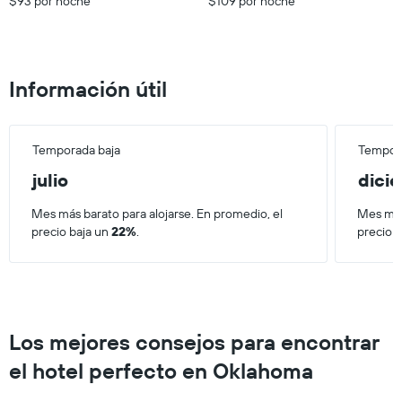
$93 por noche
$109 por noche
3 días.
promedio
de
una
habitación
Información útil
Temporada baja
Tempora
julio
dici
Mes más barato para alojarse. En promedio, el
Mes más
precio baja un
22%
.
precio 
Los mejores consejos para encontrar
el hotel perfecto en Oklahoma