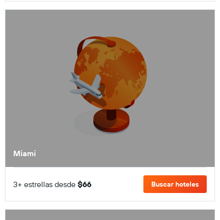
Miami
3+ estrellas desde
$66
Buscar hoteles