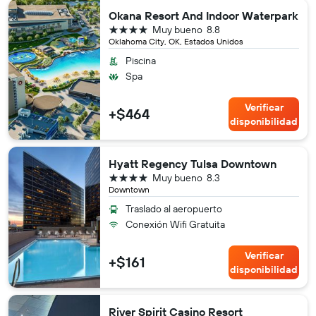
Okana Resort And Indoor Waterpark
4 estrellas
Muy bueno
8.8
Oklahoma City, OK, Estados Unidos
Piscina
Spa
Verificar
+$464
disponibilidad
Hyatt Regency Tulsa Downtown
4 estrellas
Muy bueno
8.3
Downtown
Traslado al aeropuerto
Conexión Wifi Gratuita
Verificar
+$161
disponibilidad
River Spirit Casino Resort