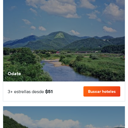
Odate
3+ estrellas desde
$51
Buscar hoteles