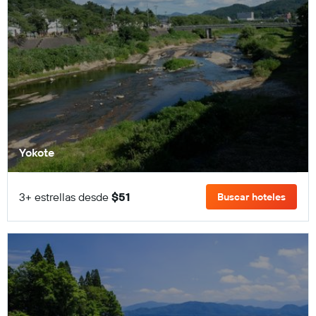
Yokote
3+ estrellas desde
$51
Buscar hoteles