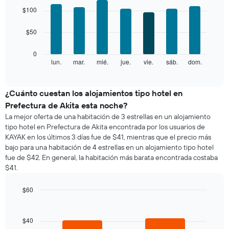
gráfico
graphic.
chart
$100
with
muestra
7
1
$50
bars.
eje
X
El
0
que
siguiente
lun.
mar.
mié.
jue.
vie.
sáb.
dom.
End
indica
of
gráfico
los
interactive
muestra
chart
meses.
el
¿Cuánto cuestan los alojamientos tipo hotel en
El
precio
gráfico
Prefectura de Akita esta noche?
promedio
muestra
La mejor oferta de una habitación de 3 estrellas en un alojamiento
de
1
tipo hotel en Prefectura de Akita encontrada por los usuarios de
una
eje
KAYAK en los últimos 3 días fue de $41, mientras que el precio más
habitación
Y
bajo para una habitación de 4 estrellas en un alojamiento tipo hotel
por
que
fue de $42. En general, la habitación más barata encontrada costaba
cada
indica
$41.
día
el
de
precio
la
$60
promedio
semana
Bar
de
Chart
El
graphic.
chart
una
gráfico
with
$40
habitación
2
muestra