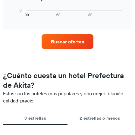
habitación
siguiente
por
cuadro
0
número
muestra
90
60
30
End
de
of
cómo
estrellas
interactive
varía
chart
El
el
gráfico
precio
muestra
Buscar ofertas
de
1
una
eje
habitación
X
a
que
medida
indica
que
¿Cuánto cuesta un hotel Prefectura
las
se
categorías
acerca
de Akita?
de
la
los
Estos son los hoteles más populares y con mejor relación
fecha
hoteles
de
calidad-precio
por
la
estrellas.
estadía
El
El
3 estrellas
2 estrellas o menos
gráfico
gráfico
muestra
muestra
1
1