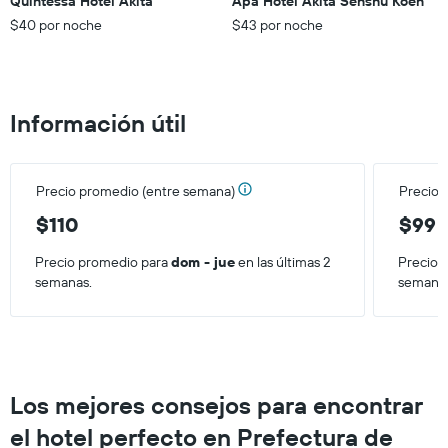
Quintessa Hotel Akita
Apa Hotel Akita Senshu Koen
promedio
$40 por noche
$43 por noche
de
una
habitación
Información útil
Precio promedio (entre semana)
Precio 
$110
$99
Precio promedio para
dom - jue
en las últimas 2
Precio 
semanas.
semana
Los mejores consejos para encontrar
el hotel perfecto en Prefectura de