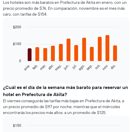
Los hoteles son más baratos en Prefectura de Akita en enero, con un
precio promedio de $76. En comparación, noviembre es el mes más
caro, con tarifas de $154.
$200
Bar
Chart
graphic.
chart
with
$100
12
bars.
0
El
feb.
may.
ago.
nov.
ene.
abr.
jul.
oct.
mar.
jun.
sep.
dic.
siguiente
End
of
gráfico
interactive
muestra
chart
el
¿Cuál es el día de la semana más barato para reservar un
precio
hotel en Prefectura de Akita?
promedio
El viernes conseguirás las tarifas más bajas en Prefectura de Akita, a
de
un precio promedio de $97 por noche; mientras que el miércoles
una
encontrarás los precios más altos, a un promedio de $125.
habitación
por
mes
$150
El
Bar
Chart