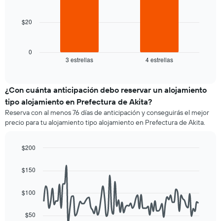
bars.
1
eje
$20
El
X
siguiente
que
gráfico
indica
muestra
0
los
3 estrellas
4 estrellas
el
End
días
of
precio
de
interactive
promedio
chart
la
de
¿Con cuánta anticipación debo reservar un alojamiento
semana.
una
El
tipo alojamiento en Prefectura de Akita?
habitación
gráfico
Reserva con al menos 76 días de anticipación y conseguirás el mejor
para
muestra
precio para tu alojamiento tipo alojamiento en Prefectura de Akita.
esta
1
noche,
eje
calculado
Y
$200
a
que
Line
Chart
partir
graphic.
indica
chart
$150
de
with
el
90
los
precio
data
últimos
$100
promedio
points.
3 días
de
y
una
$50
El
agrupado