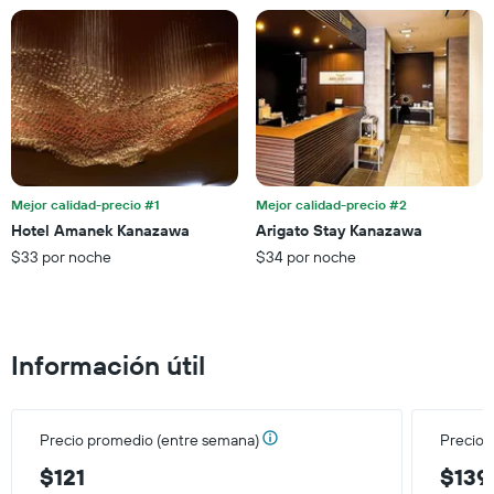
estadía
este
El
fin
gráfico
de
muestra
semana,
1
calculado
eje
a
Y
partir
que
de
indica
los
el
últimos
Mejor calidad-precio #1
Mejor calidad-precio #2
precio
3 días.
Hotel Amanek Kanazawa
Arigato Stay Kanazawa
promedio
$33 por noche
$34 por noche
de
una
habitación
Información útil
Precio promedio (entre semana)
Precio 
$121
$139