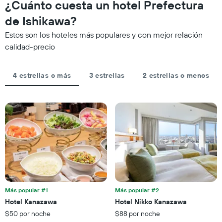
¿Cuánto cuesta un hotel Prefectura
que
calculado
se
indica
a
acerca
de Ishikawa?
las
partir
la
categorías
Estos son los hoteles más populares y con mejor relación
de
fecha
de
los
de
calidad-precio
los
últimos
la
hoteles
3 días
estadía
por
El
4 estrellas o más
3 estrellas
2 estrellas o menos
estrellas.
gráfico
El
muestra
gráfico
1
muestra
eje
1
X
eje
que
X
indica
que
la
indica
cantidad
el
de
precio
días
promedio
que
de
Más popular #1
Más popular #2
faltan
una
Hotel Kanazawa
Hotel Nikko Kanazawa
para
habitación
$50 por noche
$88 por noche
la
para