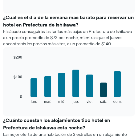
of
gráfico
interactive
muestra
chart
el
¿Cuál es el día de la semana más barato para reservar un
precio
hotel en Prefectura de Ishikawa?
promedio
El sábado conseguirás las tarifas más bajas en Prefectura de Ishikawa,
de
a un precio promedio de $73 por noche; mientras que el jueves
una
encontrarás los precios más altos, a un promedio de $140.
habitación
por
mes
$200
El
Bar
Chart
gráfico
graphic.
chart
with
muestra
$100
7
1
bars.
eje
X
El
0
que
siguiente
lun.
mar.
mié.
jue.
vie.
sáb.
dom.
End
indica
of
gráfico
los
interactive
muestra
chart
meses.
el
¿Cuánto cuestan los alojamientos tipo hotel en
El
precio
gráfico
Prefectura de Ishikawa esta noche?
promedio
muestra
La mejor oferta de una habitación de 3 estrellas en un alojamiento
de