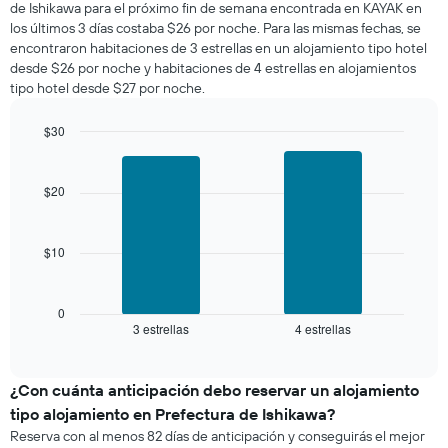
muestra
de Ishikawa para el próximo fin de semana encontrada en KAYAK en
esta
1
los últimos 3 días costaba $26 por noche. Para las mismas fechas, se
noche,
eje
encontraron habitaciones de 3 estrellas en un alojamiento tipo hotel
calculado
Y
desde $26 por noche y habitaciones de 4 estrellas en alojamientos
a
que
tipo hotel desde $27 por noche.
partir
indica
de
el
los
$30
precio
últimos
Bar
promedio
Chart
3 días
graphic.
chart
de
with
y
$20
una
2
agrupado
habitación
bars.
por
número
$10
El
de
siguiente
estrellas
gráfico
El
muestra
0
gráfico
3 estrellas
4 estrellas
el
End
muestra
of
precio
interactive
1
promedio
chart
eje
de
¿Con cuánta anticipación debo reservar un alojamiento
X
una
tipo alojamiento en Prefectura de Ishikawa?
que
habitación
indica
Reserva con al menos 82 días de anticipación y conseguirás el mejor
para