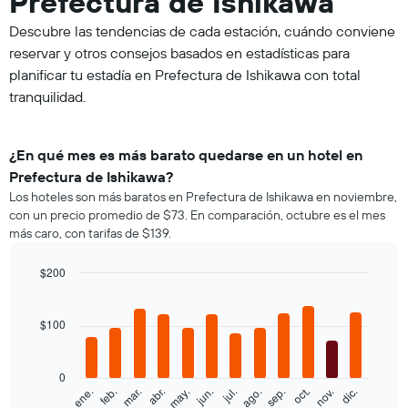
Prefectura de Ishikawa
Descubre las tendencias de cada estación, cuándo conviene
reservar y otros consejos basados en estadísticas para
planificar tu estadía en Prefectura de Ishikawa con total
tranquilidad.
¿En qué mes es más barato quedarse en un hotel en
Prefectura de Ishikawa?
Los hoteles son más baratos en Prefectura de Ishikawa en noviembre,
con un precio promedio de $73. En comparación, octubre es el mes
más caro, con tarifas de $139.
$200
Bar
Chart
graphic.
chart
with
$100
12
bars.
0
El
feb.
may.
ago.
nov.
ene.
abr.
jul.
oct.
mar.
jun.
sep.
dic.
siguiente
End