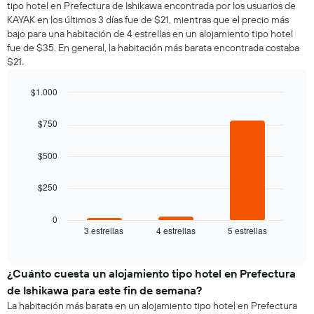
1
tipo hotel en Prefectura de Ishikawa encontrada por los usuarios de
una
eje
KAYAK en los últimos 3 días fue de $21, mientras que el precio más
habitación
Y
bajo para una habitación de 4 estrellas en un alojamiento tipo hotel
por
que
fue de $35. En general, la habitación más barata encontrada costaba
cada
indica
$21.
día
el
de
precio
la
$1.000
promedio
semana
Bar
de
Chart
El
graphic.
chart
una
$750
gráfico
with
habitación
3
muestra
bars.
1
$500
eje
El
X
$250
siguiente
que
gráfico
indica
muestra
0
los
3 estrellas
4 estrellas
5 estrellas
el
End
días
of
precio
de
interactive
promedio
chart
la
de
¿Cuánto cuesta un alojamiento tipo hotel en Prefectura
semana.
una
El
de Ishikawa para este fin de semana?
habitación
gráfico
La habitación más barata en un alojamiento tipo hotel en Prefectura
para