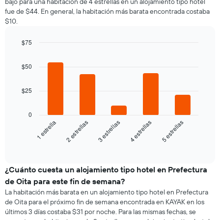
bajo para una habitación de 4 estrellas en un alojamiento tipo hotel
por
que
fue de $44. En general, la habitación más barata encontrada costaba
cada
indica
$10.
día
el
de
precio
la
$75
promedio
semana
Bar
de
Chart
El
graphic.
chart
una
$50
gráfico
with
habitación
5
muestra
bars.
1
$25
eje
El
X
siguiente
0
que
gráfico
3 estrellas
4 estrellas
5 estrellas
1 estrella
2 estrellas
indica
muestra
los
el
End
días
of
precio
de
interactive
promedio
chart
la
de
¿Cuánto cuesta un alojamiento tipo hotel en Prefectura
semana.
una
El
de Oita para este fin de semana?
habitación
gráfico
La habitación más barata en un alojamiento tipo hotel en Prefectura
para
muestra
de Oita para el próximo fin de semana encontrada en KAYAK en los
esta
1
últimos 3 días costaba $31 por noche. Para las mismas fechas, se
noche,
eje