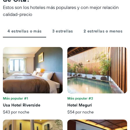
partir
la
categorías
Estos son los hoteles más populares y con mejor relación
de
fecha
de
los
de
calidad-precio
los
últimos
la
hoteles
3 días
estadía
por
El
4 estrellas o más
3 estrellas
2 estrellas o menos
estrellas.
gráfico
El
muestra
gráfico
1
muestra
eje
1
X
eje
que
X
indica
que
la
indica
cantidad
el
de
precio
días
promedio
que
de
Más popular #1
Más popular #2
faltan
una
Usa Hotel Riverside
Hotel Meguri
para
habitación
$43 por noche
$54 por noche
la
para
estadía
este
El
fin
gráfico