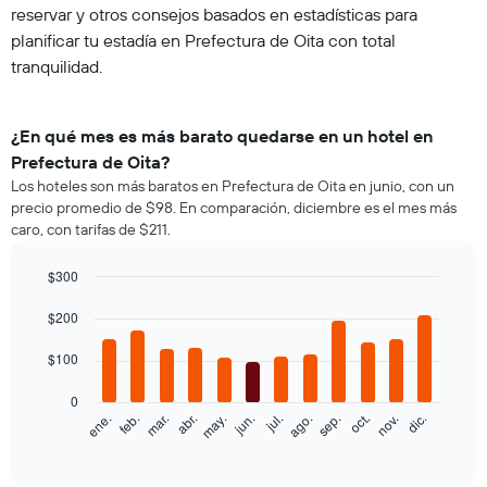
reservar y otros consejos basados en estadísticas para
planificar tu estadía en Prefectura de Oita con total
tranquilidad.
¿En qué mes es más barato quedarse en un hotel en
Prefectura de Oita?
Los hoteles son más baratos en Prefectura de Oita en junio, con un
precio promedio de $98. En comparación, diciembre es el mes más
caro, con tarifas de $211.
$300
Bar
Chart
graphic.
$200
chart
with
12
$100
bars.
0
El
feb.
may.
ago.
nov.
ene.
abr.
jul.
oct.
mar.
jun.
sep.
dic.
siguiente
End
of
gráfico
interactive
muestra
chart