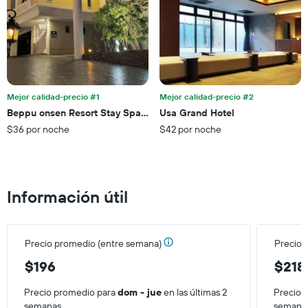
de
muestra
semana,
1
calculado
eje
a
Y
partir
que
de
indica
los
el
últimos
Mejor calidad-precio #1
Mejor calidad-precio #2
precio
3 días.
Beppu onsen Resort Stay Spa Tsurumi
Usa Grand Hotel
promedio
$36 por noche
$42 por noche
de
una
habitación
Información útil
Precio promedio (entre semana)
Precio 
$196
$218
Precio promedio para
dom - jue
en las últimas 2
Precio 
semanas.
semana