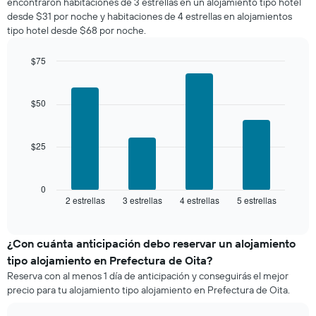
encontraron habitaciones de 3 estrellas en un alojamiento tipo hotel
calculado
Y
desde $31 por noche y habitaciones de 4 estrellas en alojamientos
a
que
tipo hotel desde $68 por noche.
partir
indica
de
el
los
$75
precio
últimos
Bar
promedio
Chart
3 días
graphic.
chart
de
with
y
$50
una
4
agrupado
habitación
bars.
por
número
$25
El
de
siguiente
estrellas
gráfico
El
muestra
0
gráfico
2 estrellas
3 estrellas
4 estrellas
5 estrellas
el
End
muestra
of
precio
interactive
1
promedio
chart
eje
de
¿Con cuánta anticipación debo reservar un alojamiento
X
una
tipo alojamiento en Prefectura de Oita?
que
habitación
indica
Reserva con al menos 1 día de anticipación y conseguirás el mejor
para
las
precio para tu alojamiento tipo alojamiento en Prefectura de Oita.
este
categorías
fin
de