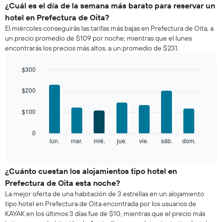
el
¿Cuál es el día de la semana más barato para reservar un
precio
hotel en Prefectura de Oita?
promedio
El miércoles conseguirás las tarifas más bajas en Prefectura de Oita, a
de
un precio promedio de $109 por noche; mientras que el lunes
una
encontrarás los precios más altos, a un promedio de $231.
habitación
por
mes
$300
El
Bar
Chart
gráfico
graphic.
chart
$200
with
muestra
7
1
$100
bars.
eje
X
El
0
que
siguiente
lun.
mar.
mié.
jue.
vie.
sáb.
dom.
End
indica
of
gráfico
los
interactive
muestra
chart
meses.
el
¿Cuánto cuestan los alojamientos tipo hotel en
El
precio
gráfico
Prefectura de Oita esta noche?
promedio
muestra
La mejor oferta de una habitación de 3 estrellas en un alojamiento
de
1
tipo hotel en Prefectura de Oita encontrada por los usuarios de
una
eje
KAYAK en los últimos 3 días fue de $10, mientras que el precio más
habitación
Y