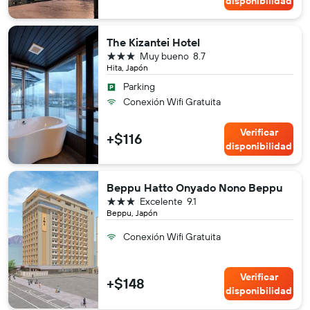
disponibilidad
The Kizantei Hotel
3 estrellas
Muy bueno
8.7
Hita, Japón
Parking
Conexión Wifi Gratuita
Verificar
+$116
disponibilidad
Beppu Hatto Onyado Nono Beppu
3 estrellas
Excelente
9.1
Beppu, Japón
Conexión Wifi Gratuita
Verificar
+$148
disponibilidad