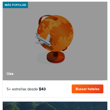
MÁS POPULAR
Usa
5+ estrellas desde
$43
Buscar hoteles