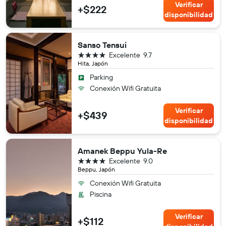
Verificar
+$222
disponibilidad
Sanso Tensui
4 estrellas
Excelente
9.7
Hita, Japón
Parking
Conexión Wifi Gratuita
Verificar
+$439
disponibilidad
Amanek Beppu Yula-Re
4 estrellas
Excelente
9.0
Beppu, Japón
Conexión Wifi Gratuita
Piscina
Verificar
+$112