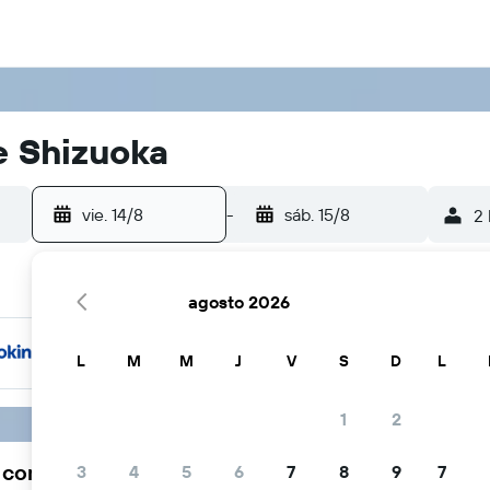
e Shizuoka
vie. 14/8
-
sáb. 15/8
2 
agosto 2026
L
M
M
J
V
S
D
L
1
2
a comunidad viajera elige KAYAK
3
4
5
6
7
8
9
7