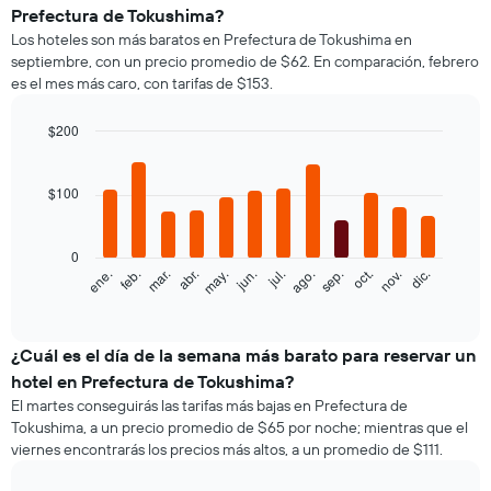
Prefectura de Tokushima?
Los hoteles son más baratos en Prefectura de Tokushima en
septiembre, con un precio promedio de $62. En comparación, febrero
es el mes más caro, con tarifas de $153.
$200
Bar
Chart
graphic.
chart
with
$100
12
bars.
0
El
feb.
may.
ago.
nov.
ene.
abr.
jul.
oct.
mar.
jun.
sep.
dic.
siguiente
End
of
gráfico
interactive
muestra
chart
el
¿Cuál es el día de la semana más barato para reservar un
precio
hotel en Prefectura de Tokushima?
promedio
El martes conseguirás las tarifas más bajas en Prefectura de
de
Tokushima, a un precio promedio de $65 por noche; mientras que el
una
viernes encontrarás los precios más altos, a un promedio de $111.
habitación
por