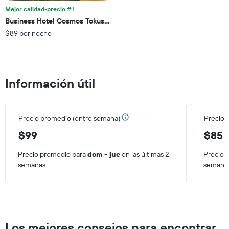
últimos
el
Mejor calidad-precio #1
3 días.
precio
Business Hotel Cosmos Tokushima
promedio
$89 por noche
de
una
habitación
Información útil
Precio promedio (entre semana)
Precio 
$99
$85
Precio promedio para
dom - jue
en las últimas 2
Precio 
semanas.
semana
Los mejores consejos para encontrar