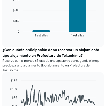
with
y
una
2
agrupado
habitación
bars.
$500
por
número
El
de
$250
siguiente
estrellas
gráfico
El
muestra
0
gráfico
3 estrellas
4 estrellas
el
End
muestra
of
precio
interactive
1
promedio
chart
eje
de
¿Con cuánta anticipación debo reservar un alojamiento
X
una
tipo alojamiento en Prefectura de Tokushima?
que
habitación
indica
Reserva con al menos 63 días de anticipación y conseguirás el mejor
para
las
precio para tu alojamiento tipo alojamiento en Prefectura de
este
categorías
Tokushima.
fin
de
de
los
$125
semana,
hoteles
calculado
Line
Chart
por
$100
graphic.
chart
a
estrellas.
with
partir
El
90
$75
de
gráfico
data
los
points.
muestra
$50