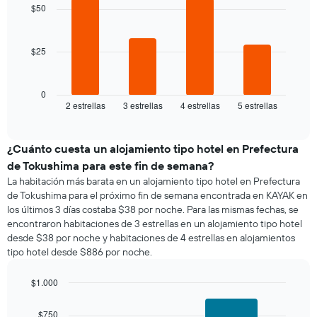
gráfico
with
$50
habitación
4
muestra
bars.
1
eje
$25
El
X
siguiente
que
gráfico
indica
muestra
0
los
2 estrellas
3 estrellas
4 estrellas
5 estrellas
el
End
días
of
precio
de
interactive
promedio
chart
la
de
¿Cuánto cuesta un alojamiento tipo hotel en Prefectura
semana.
una
El
de Tokushima para este fin de semana?
habitación
gráfico
La habitación más barata en un alojamiento tipo hotel en Prefectura
para
muestra
de Tokushima para el próximo fin de semana encontrada en KAYAK en
esta
1
los últimos 3 días costaba $38 por noche. Para las mismas fechas, se
noche,
eje
encontraron habitaciones de 3 estrellas en un alojamiento tipo hotel
calculado
Y
desde $38 por noche y habitaciones de 4 estrellas en alojamientos
a
que
tipo hotel desde $886 por noche.
partir
indica
de
el
los
$1.000
precio
últimos
Bar
promedio
Chart
3 días
graphic.
chart
de
$750