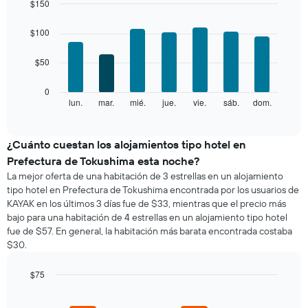
mes
$150
El
Bar
Chart
gráfico
graphic.
chart
$100
with
muestra
7
1
$50
bars.
eje
X
El
0
que
siguiente
lun.
mar.
mié.
jue.
vie.
sáb.
dom.
End
indica
of
gráfico
los
interactive
muestra
chart
meses.
el
¿Cuánto cuestan los alojamientos tipo hotel en
El
precio
gráfico
Prefectura de Tokushima esta noche?
promedio
muestra
La mejor oferta de una habitación de 3 estrellas en un alojamiento
de
1
tipo hotel en Prefectura de Tokushima encontrada por los usuarios de
una
eje
KAYAK en los últimos 3 días fue de $33, mientras que el precio más
habitación
Y
bajo para una habitación de 4 estrellas en un alojamiento tipo hotel
por
que
fue de $57. En general, la habitación más barata encontrada costaba
cada
indica
$30.
día
el
de
precio
la
$75
promedio
semana
Bar
de
Chart
El
graphic.
chart
una