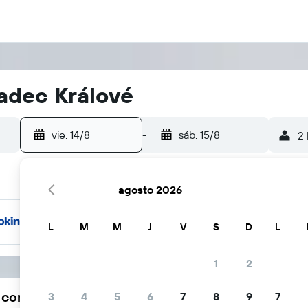
adec Králové
vie. 14/8
-
sáb. 15/8
2 
agosto 2026
L
M
M
J
V
S
D
L
1
2
a comunidad viajera elige KAYAK
3
4
5
6
7
8
9
7