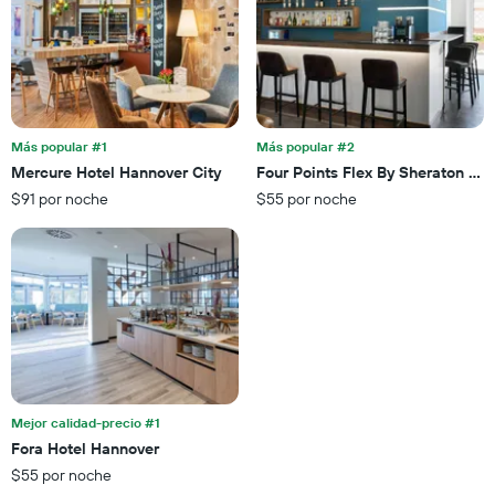
promedio
El
de
gráfico
una
muestra
habitación
1
para
eje
esta
X
noche,
que
Más popular #1
Más popular #2
calculado
indica
Mercure Hotel Hannover City
Four Points Flex By Sheraton Gö
a
las
partir
$91 por noche
$55 por noche
categorías
de
de
los
los
últimos
hoteles
3 días
por
estrellas.
El
gráfico
muestra
1
eje
Mejor calidad-precio #1
X
Fora Hotel Hannover
que
$55 por noche
indica