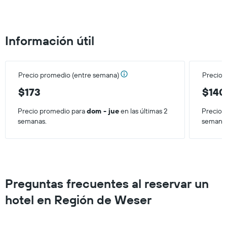
el
precio
promedio
de
Información útil
una
habitación
para
este
Precio promedio (entre semana)
Precio 
fin
de
$173
$140
semana,
calculado
Precio promedio para
dom - jue
en las últimas 2
Precio 
a
semanas.
semana
partir
de
los
últimos
3 días.
Preguntas frecuentes al reservar un
hotel en Región de Weser