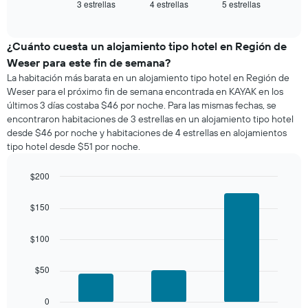
3 estrellas
4 estrellas
5 estrellas
el
End
of
precio
interactive
promedio
chart
de
¿Cuánto cuesta un alojamiento tipo hotel en Región de
una
Weser para este fin de semana?
habitación
La habitación más barata en un alojamiento tipo hotel en Región de
para
Weser para el próximo fin de semana encontrada en KAYAK en los
esta
últimos 3 días costaba $46 por noche. Para las mismas fechas, se
noche,
encontraron habitaciones de 3 estrellas en un alojamiento tipo hotel
calculado
desde $46 por noche y habitaciones de 4 estrellas en alojamientos
a
tipo hotel desde $51 por noche.
partir
de
los
$200
últimos
Bar
Chart
3 días
graphic.
chart
$150
with
y
3
agrupado
bars.
$100
por
número
El
de
$50
siguiente
estrellas
gráfico
El
muestra
0
gráfico