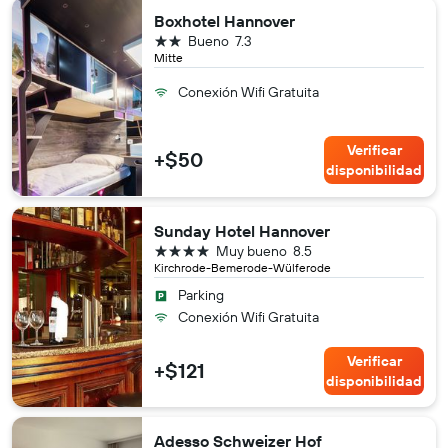
Boxhotel Hannover
2 estrellas
Bueno
7.3
Mitte
Conexión Wifi Gratuita
Verificar
+$50
disponibilidad
Sunday Hotel Hannover
4 estrellas
Muy bueno
8.5
Kirchrode-Bemerode-Wülferode
Parking
Conexión Wifi Gratuita
Verificar
+$121
disponibilidad
Adesso Schweizer Hof