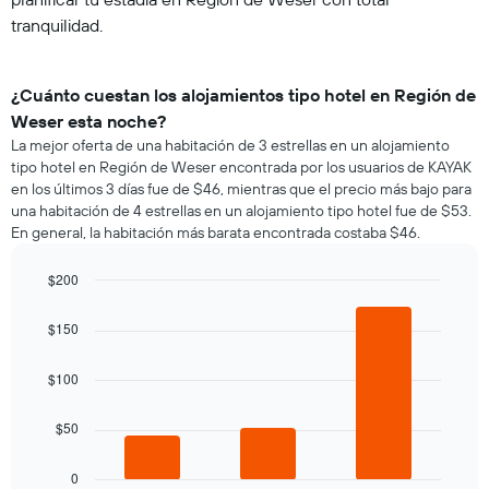
tranquilidad.
¿Cuánto cuestan los alojamientos tipo hotel en Región de
Weser esta noche?
La mejor oferta de una habitación de 3 estrellas en un alojamiento
tipo hotel en Región de Weser encontrada por los usuarios de KAYAK
en los últimos 3 días fue de $46, mientras que el precio más bajo para
una habitación de 4 estrellas en un alojamiento tipo hotel fue de $53.
En general, la habitación más barata encontrada costaba $46.
$200
Bar
Chart
graphic.
chart
$150
with
3
bars.
$100
El
$50
siguiente
gráfico
muestra
0