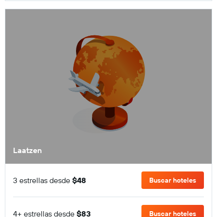
Laatzen
3 estrellas desde
$48
Buscar hoteles
4+ estrellas desde
$83
Buscar hoteles