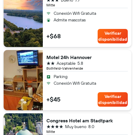
Mitte
Conexión Wifi Gratuita
Admite mascotas
Verificar
+$68
disponibilidad
Motel 24h Hannover
2 estrellas
Aceptable
5.8
Bothfeld-Vahrenheide
Parking
Conexión Wifi Gratuita
Verificar
+$45
disponibilidad
Congress Hotel am Stadtpark
4 estrellas
Muy bueno
8.0
Mitte