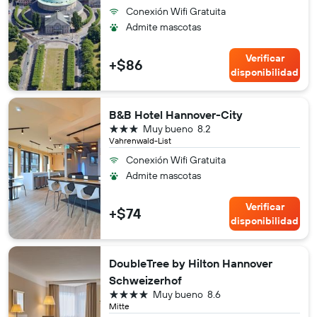
Conexión Wifi Gratuita
Admite mascotas
Verificar
+$86
disponibilidad
B&B Hotel Hannover-City
3 estrellas
Muy bueno
8.2
Vahrenwald-List
Conexión Wifi Gratuita
Admite mascotas
Verificar
+$74
disponibilidad
DoubleTree by Hilton Hannover
Schweizerhof
4 estrellas
Muy bueno
8.6
Mitte