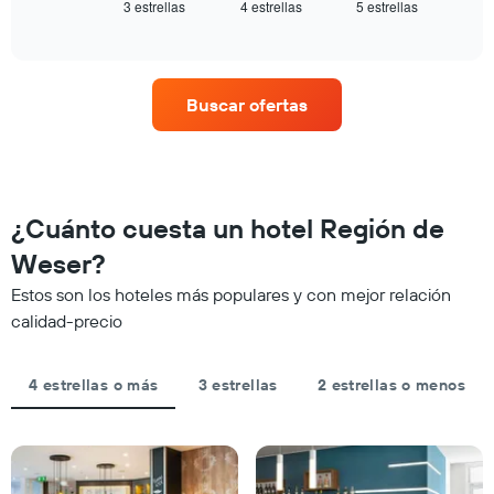
3 estrellas
4 estrellas
5 estrellas
el
End
muestra
of
precio
interactive
1
promedio
chart
eje
de
X
una
que
Buscar ofertas
habitación
indica
para
las
este
categorías
fin
de
de
los
semana,
¿Cuánto cuesta un hotel Región de
hoteles
calculado
por
Weser?
a
estrellas.
partir
El
Estos son los hoteles más populares y con mejor relación
de
gráfico
calidad-precio
los
muestra
últimos
1
3 días
eje
4 estrellas o más
3 estrellas
2 estrellas o menos
y
X
agrupado
que
por
indica
número
el
de
precio
estrellas