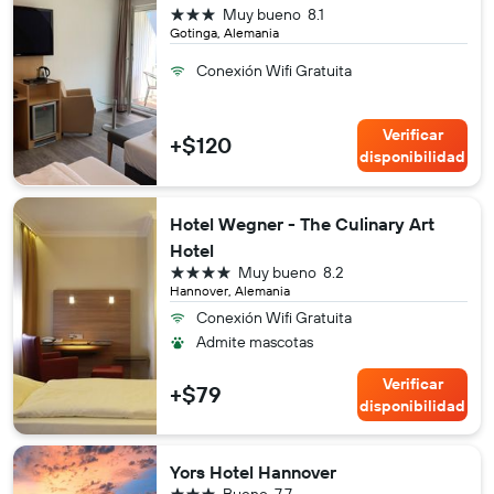
3 estrellas
Muy bueno
8.1
Gotinga, Alemania
Conexión Wifi Gratuita
Verificar
+$120
disponibilidad
Hotel Wegner - The Culinary Art
Hotel
4 estrellas
Muy bueno
8.2
Hannover, Alemania
Conexión Wifi Gratuita
Admite mascotas
Verificar
+$79
disponibilidad
Yors Hotel Hannover
3 estrellas
Bueno
7.7