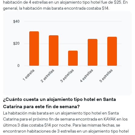
habitación de 4 estrellas en un alojamiento tipo hotel fue de $25. En
por
que
general, la habitación más barata encontrada costaba $14.
cada
indica
día
el
de
$40
precio
la
Bar
promedio
Chart
semana
graphic.
chart
de
El
with
una
5
gráfico
$20
habitación
bars.
muestra
1
El
eje
siguiente
0
X
gráfico
3 estrellas
4 estrellas
5 estrellas
1 estrella
2 estrellas
que
muestra
indica
el
End
los
of
precio
días
interactive
promedio
chart
de
de
¿Cuánto cuesta un alojamiento tipo hotel en Santa
la
una
semana.
Catarina para este fin de semana?
habitación
El
La habitación más barata en un alojamiento tipo hotel en Santa
para
gráfico
Catarina para el próximo fin de semana encontrada en KAYAK en los
esta
muestra
últimos 3 días costaba $14 por noche. Para las mismas fechas, se
noche,
1
encontraron habitaciones de 3 estrellas en un alojamiento tipo hotel
calculado
eje