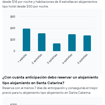
desde $14 por noche y habitaciones de 4 estrellas en alojamientos
a
Y
tipo hotel desde $30 por noche.
partir
que
de
indica
los
$60
el
últimos
Bar
precio
Chart
3 días
graphic.
chart
promedio
$40
with
y
de
5
agrupado
una
bars.
por
$20
habitación
número
El
de
siguiente
0
estrellas
gráfico
3 estrellas
4 estrellas
5 estrellas
1 estrella
2 estrellas
El
muestra
gráfico
el
End
muestra
of
precio
interactive
1
promedio
chart
eje
de
¿Con cuánta anticipación debo reservar un alojamiento
X
una
tipo alojamiento en Santa Catarina?
que
habitación
indica
Reserva con al menos 7 días de anticipación y conseguirás el mejor
para
las
precio para tu alojamiento tipo alojamiento en Santa Catarina.
este
categorías
fin
de
de
$200