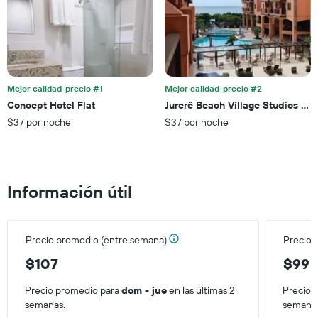
muestra
semana,
1
calculado
eje
a
Y
partir
que
de
indica
los
el
últimos
Mejor calidad-precio #1
Mejor calidad-precio #2
precio
3 días.
Concept Hotel Flat
Jurerê Beach Village Studios Pa
promedio
$37 por noche
$37 por noche
de
una
habitación
Información útil
Precio promedio (entre semana)
Precio 
$107
$99
Precio promedio para
dom - jue
en las últimas 2
Precio 
semanas.
semana