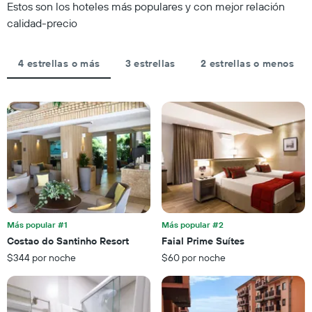
categorías
Estos son los hoteles más populares y con mejor relación
de
fecha
de
los
de
calidad-precio
los
últimos
la
hoteles
3 días
estadía
por
El
4 estrellas o más
3 estrellas
2 estrellas o menos
estrellas.
gráfico
El
muestra
gráfico
1
muestra
eje
1
X
eje
que
X
indica
que
la
indica
cantidad
el
de
precio
días
promedio
que
de
Más popular #1
Más popular #2
faltan
una
Costao do Santinho Resort
Faial Prime Suítes
para
habitación
$344 por noche
$60 por noche
la
para
estadía
este
El
fin
gráfico
de