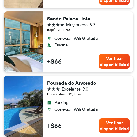
disponibilidad
Sandri Palace Hotel
4 estrellas
Muy bueno
8.2
Itajaí, SC, Brasil
Conexión Wifi Gratuita
Piscina
Verificar
+$66
disponibilidad
Pousada do Arvoredo
3 estrellas
Excelente
9.0
Bombinhas, SC, Brasil
Parking
Conexión Wifi Gratuita
Verificar
+$66
disponibilidad