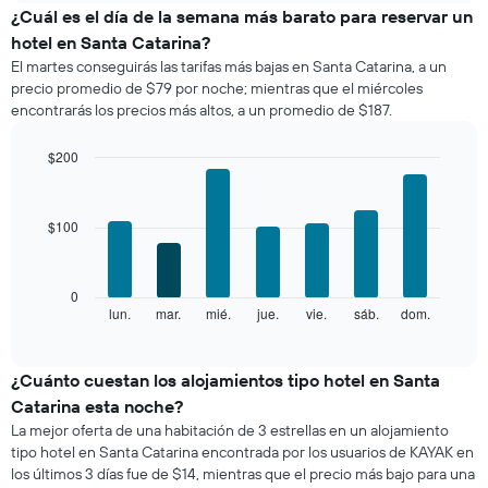
el
¿Cuál es el día de la semana más barato para reservar un
precio
hotel en Santa Catarina?
promedio
El martes conseguirás las tarifas más bajas en Santa Catarina, a un
de
precio promedio de $79 por noche; mientras que el miércoles
una
encontrarás los precios más altos, a un promedio de $187.
habitación
por
mes
$200
El
Bar
Chart
gráfico
graphic.
chart
with
muestra
$100
7
1
bars.
eje
X
El
0
que
siguiente
lun.
mar.
mié.
jue.
vie.
sáb.
dom.
End
indica
of
gráfico
los
interactive
muestra
chart
meses.
el
¿Cuánto cuestan los alojamientos tipo hotel en Santa
El
precio
gráfico
Catarina esta noche?
promedio
muestra
La mejor oferta de una habitación de 3 estrellas en un alojamiento
de
1
tipo hotel en Santa Catarina encontrada por los usuarios de KAYAK en
una
eje
los últimos 3 días fue de $14, mientras que el precio más bajo para una
habitación
Y