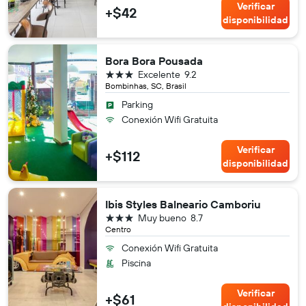
Verificar
+$42
disponibilidad
Bora Bora Pousada
3 estrellas
Excelente
9.2
Bombinhas, SC, Brasil
Parking
Conexión Wifi Gratuita
Verificar
+$112
disponibilidad
Ibis Styles Balneario Camboriu
3 estrellas
Muy bueno
8.7
Centro
Conexión Wifi Gratuita
Piscina
Verificar
+$61