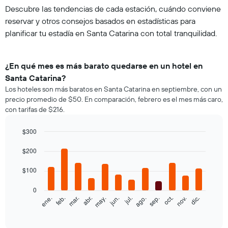
Descubre las tendencias de cada estación, cuándo conviene
reservar y otros consejos basados en estadísticas para
planificar tu estadía en Santa Catarina con total tranquilidad.
¿En qué mes es más barato quedarse en un hotel en
Santa Catarina?
Los hoteles son más baratos en Santa Catarina en septiembre, con un
precio promedio de $50. En comparación, febrero es el mes más caro,
con tarifas de $216.
$300
Bar
Chart
graphic.
$200
chart
with
12
$100
bars.
0
El
feb.
may.
ago.
nov.
ene.
abr.
jul.
oct.
mar.
jun.
sep.
dic.
siguiente
End
of
gráfico
interactive
muestra
chart