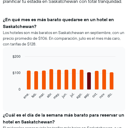
planificar tu estadía en Saskatchewan con total tranquilidad.
¿En qué mes es más barato quedarse en un hotel en
Saskatchewan?
Los hoteles son más baratos en Saskatchewan en septiembre, con un
precio promedio de $106. En comparación, julio es el mes más caro,
con tarifas de $128.
$200
Bar
Chart
graphic.
chart
with
$100
12
bars.
0
El
feb.
may.
ago.
nov.
ene.
abr.
jul.
oct.
mar.
jun.
sep.
dic.
siguiente
End
of
gráfico
interactive
muestra
chart
el
¿Cuál es el día de la semana más barato para reservar un
precio
hotel en Saskatchewan?
promedio
El miércoles conseguirás las tarifas más bajas en Saskatchewan, a un