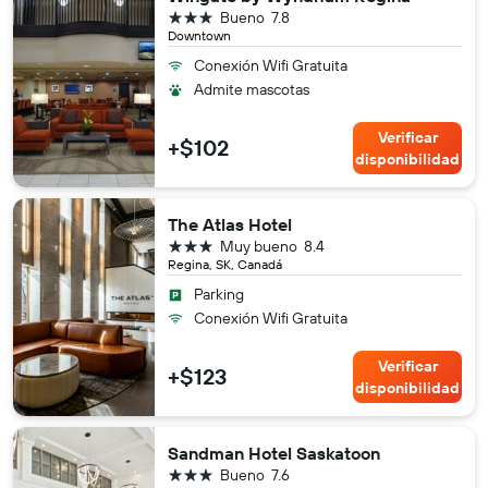
3 estrellas
Bueno
7.8
Downtown
Conexión Wifi Gratuita
Admite mascotas
Verificar
+$102
disponibilidad
The Atlas Hotel
3 estrellas
Muy bueno
8.4
Regina, SK, Canadá
Parking
Conexión Wifi Gratuita
Verificar
+$123
disponibilidad
Sandman Hotel Saskatoon
3 estrellas
Bueno
7.6