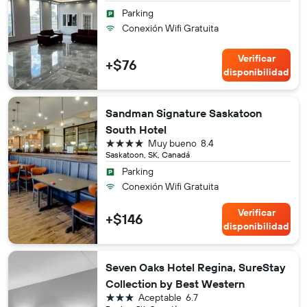
Parking
Conexión Wifi Gratuita
Verificar
+$76
disponibilidad
Sandman Signature Saskatoon
South Hotel
4 estrellas
Muy bueno
8.4
Saskatoon, SK, Canadá
Parking
Conexión Wifi Gratuita
Verificar
+$146
disponibilidad
Seven Oaks Hotel Regina, SureStay
Collection by Best Western
3 estrellas
Aceptable
6.7