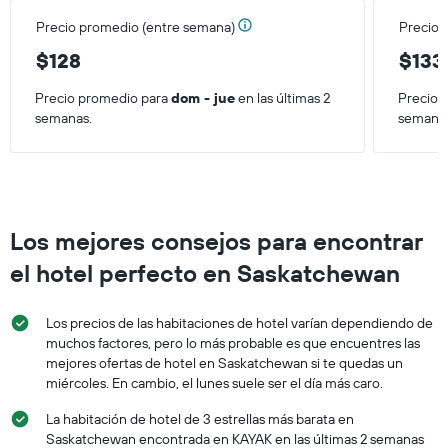
partir
que
de
Precio promedio (entre semana)
Precio 
indica
los
el
$128
$133
últimos
precio
3 días.
promedio
Precio promedio para
dom - jue
en las últimas 2
Precio 
de
semanas.
semana
una
habitación
Los mejores consejos para encontrar
el hotel perfecto en Saskatchewan
Los precios de las habitaciones de hotel varían dependiendo de
muchos factores, pero lo más probable es que encuentres las
mejores ofertas de hotel en Saskatchewan si te quedas un
miércoles. En cambio, el lunes suele ser el día más caro.
La habitación de hotel de 3 estrellas más barata en
Saskatchewan encontrada en KAYAK en las últimas 2 semanas