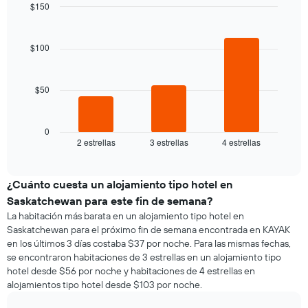
de
$150
precio
la
Bar
promedio
Chart
semana
graphic.
chart
de
El
with
$100
una
3
gráfico
habitación
bars.
muestra
1
$50
El
eje
siguiente
X
gráfico
que
muestra
0
indica
2 estrellas
3 estrellas
4 estrellas
el
End
los
of
precio
días
interactive
promedio
chart
de
de
¿Cuánto cuesta un alojamiento tipo hotel en
la
una
semana.
Saskatchewan para este fin de semana?
habitación
El
La habitación más barata en un alojamiento tipo hotel en
para
gráfico
Saskatchewan para el próximo fin de semana encontrada en KAYAK
esta
muestra
en los últimos 3 días costaba $37 por noche. Para las mismas fechas,
noche,
1
se encontraron habitaciones de 3 estrellas en un alojamiento tipo
calculado
eje
hotel desde $56 por noche y habitaciones de 4 estrellas en
a
Y
alojamientos tipo hotel desde $103 por noche.
partir
que
de
indica