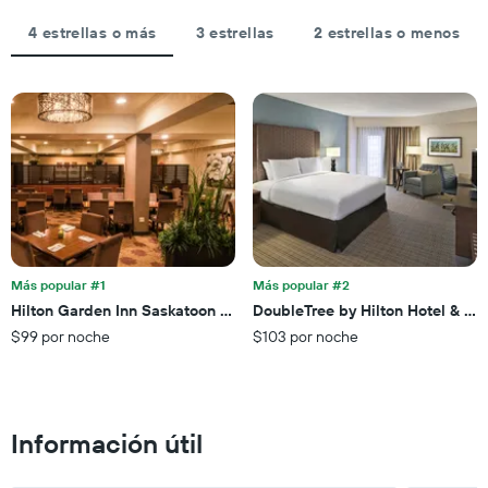
3 días
estadía
por
El
4 estrellas o más
3 estrellas
2 estrellas o menos
estrellas.
gráfico
El
muestra
gráfico
1
muestra
eje
1
X
eje
que
X
indica
que
la
indica
cantidad
el
de
precio
días
promedio
que
de
Más popular #1
Más popular #2
faltan
una
Hilton Garden Inn Saskatoon Downtown
DoubleTree by Hilton Hotel & Co
para
habitación
$99 por noche
$103 por noche
la
para
estadía
este
El
fin
gráfico
de
muestra
semana,
Información útil
1
calculado
eje
a
Y