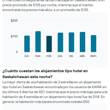
de
precio promedio de $105 por noche; mientras que el martes
una
encontrarás los precios más altos, a un promedio de $135.
habitación
por
mes
$200
El
Bar
Chart
gráfico
graphic.
chart
with
muestra
$100
7
1
bars.
eje
X
El
0
que
siguiente
lun.
mar.
mié.
jue.
vie.
sáb.
dom.
End
indica
of
gráfico
los
interactive
muestra
chart
meses.
el
¿Cuánto cuestan los alojamientos tipo hotel en
El
precio
gráfico
Saskatchewan esta noche?
promedio
muestra
La mejor oferta de una habitación de 3 estrellas en un alojamiento
de
1
tipo hotel en Saskatchewan encontrada por los usuarios de KAYAK en
una
eje
los últimos 3 días fue de $57, mientras que el precio más bajo para una
habitación
Y
habitación de 4 estrellas en un alojamiento tipo hotel fue de $114. En
por
que
general, la habitación más barata encontrada costaba $50.
cada
indica
día
el