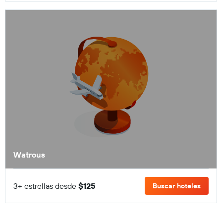
Watrous
3+ estrellas desde
$125
Buscar hoteles