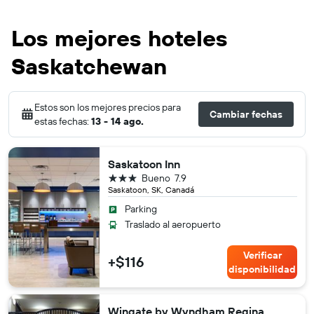
Los mejores hoteles
Saskatchewan
Estos son los mejores precios para
Cambiar fechas
estas fechas:
13 - 14 ago.
Saskatoon Inn
3 estrellas
Bueno
7.9
Saskatoon, SK, Canadá
Parking
Traslado al aeropuerto
Verificar
+$116
disponibilidad
Wingate by Wyndham Regina