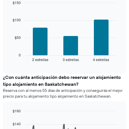
los
$150
el
últimos
Bar
precio
Chart
3 días
graphic.
chart
promedio
with
y
$100
de
3
agrupado
una
bars.
por
habitación
número
$50
El
de
siguiente
estrellas
gráfico
El
muestra
0
gráfico
2 estrellas
3 estrellas
4 estrellas
el
End
muestra
of
precio
interactive
1
promedio
chart
eje
de
¿Con cuánta anticipación debo reservar un alojamiento
X
una
tipo alojamiento en Saskatchewan?
que
habitación
indica
Reserva con al menos 55 días de anticipación y conseguirás el mejor
para
las
precio para tu alojamiento tipo alojamiento en Saskatchewan.
este
categorías
fin
de
de
$160
los
semana,
hoteles
Line
Chart
calculado
graphic.
chart
por
$140
a
with
estrellas.