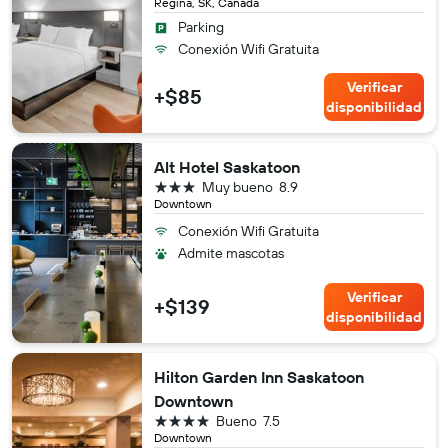
Regina, SK, Canadá
Parking
Conexión Wifi Gratuita
Verificar
+$85
disponibilidad
Alt Hotel Saskatoon
3 estrellas
Muy bueno
8.9
Downtown
Conexión Wifi Gratuita
Admite mascotas
Verificar
+$139
disponibilidad
Hilton Garden Inn Saskatoon
Downtown
4 estrellas
Bueno
7.5
Downtown