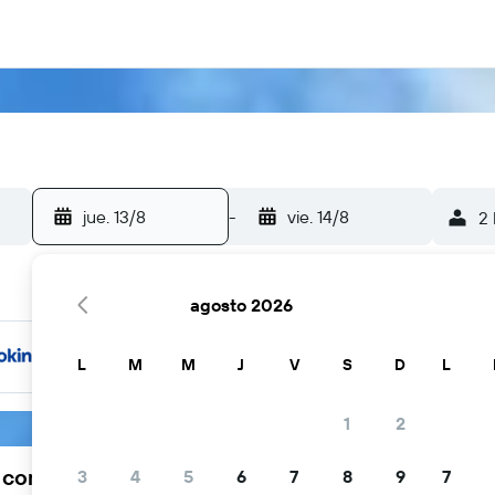
jue. 13/8
-
vie. 14/8
2 
agosto 2026
L
M
M
J
V
S
D
L
1
2
a comunidad viajera elige KAYAK
3
4
5
6
7
8
9
7