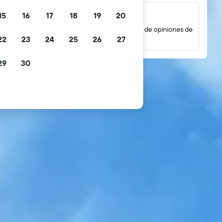
15
16
17
18
19
20
Millones de opiniones
Mira las puntuaciones basadas en millones de opiniones de
22
23
24
25
26
27
huéspedes reales.
29
30