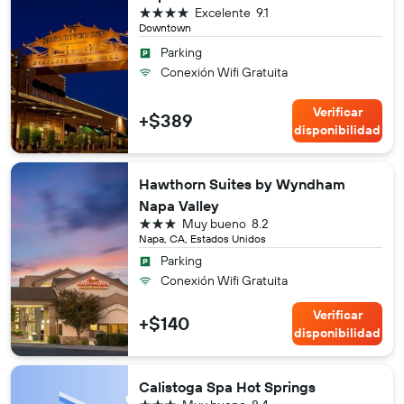
4 estrellas
Excelente
9.1
Downtown
Parking
Conexión Wifi Gratuita
Verificar
+$389
disponibilidad
Hawthorn Suites by Wyndham
Napa Valley
3 estrellas
Muy bueno
8.2
Napa, CA, Estados Unidos
Parking
Conexión Wifi Gratuita
Verificar
+$140
disponibilidad
Calistoga Spa Hot Springs
3 estrellas