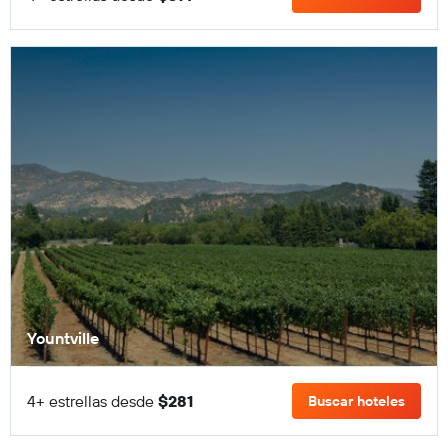
Yountville
4+ estrellas desde
$281
Buscar hoteles