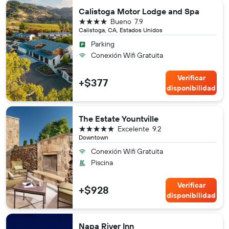
Calistoga Motor Lodge and Spa
4 estrellas
Bueno
7.9
Calistoga, CA, Estados Unidos
Parking
Conexión Wifi Gratuita
Verificar
+$377
disponibilidad
The Estate Yountville
5 estrellas
Excelente
9.2
Downtown
Conexión Wifi Gratuita
Piscina
Verificar
+$928
disponibilidad
Napa River Inn