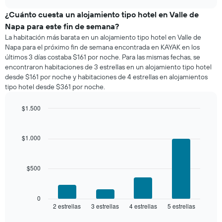
promedio
chart
de
¿Cuánto cuesta un alojamiento tipo hotel en Valle de
una
Napa para este fin de semana?
habitación
La habitación más barata en un alojamiento tipo hotel en Valle de
para
Napa para el próximo fin de semana encontrada en KAYAK en los
esta
últimos 3 días costaba $161 por noche. Para las mismas fechas, se
noche,
encontraron habitaciones de 3 estrellas en un alojamiento tipo hotel
calculado
desde $161 por noche y habitaciones de 4 estrellas en alojamientos
a
tipo hotel desde $361 por noche.
partir
de
los
$1.500
últimos
Bar
Chart
3 días
graphic.
chart
with
y
$1.000
4
agrupado
bars.
por
número
$500
El
de
siguiente
estrellas
gráfico
El
muestra
0
gráfico
2 estrellas
3 estrellas
4 estrellas
5 estrellas
el
End
muestra
of
precio
interactive
1