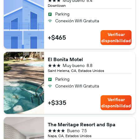
Muy bueno
8.4
Downtown
Parking
Conexión Wifi Gratuita
Verificar
+$465
disponibilidad
El Bonita Motel
3 estrellas
Muy bueno
8.8
Saint Helena, CA, Estados Unidos
Parking
Conexión Wifi Gratuita
Verificar
+$335
disponibilidad
The Meritage Resort and Spa
4 estrellas
Bueno
7.5
Napa, CA, Estados Unidos