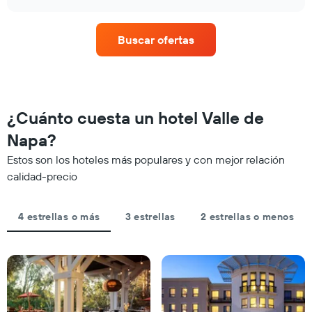
promedio
chart
eje
de
X
una
que
Buscar ofertas
habitación
indica
para
las
este
categorías
fin
de
de
los
semana,
¿Cuánto cuesta un hotel Valle de
hoteles
calculado
por
Napa?
a
estrellas.
partir
El
Estos son los hoteles más populares y con mejor relación
de
gráfico
calidad-precio
los
muestra
últimos
1
3 días
eje
4 estrellas o más
3 estrellas
2 estrellas o menos
y
X
agrupado
que
por
indica
número
el
de
precio
estrellas
promedio
El
de
gráfico