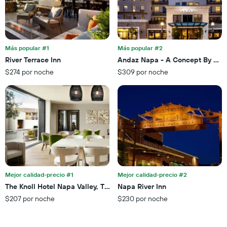
una
muestra
habitación
1
para
eje
esta
X
noche,
que
Más popular #1
Más popular #2
calculado
indica
River Terrace Inn
Andaz Napa - A Concept By Hya
a
las
partir
$274 por noche
$309 por noche
categorías
de
de
los
los
últimos
hoteles
3 días
por
estrellas.
El
gráfico
muestra
1
eje
Mejor calidad-precio #1
Mejor calidad-precio #2
X
The Knoll Hotel Napa Valley, Tapestry by Hilton
Napa River Inn
que
$207 por noche
$230 por noche
indica
el
precio