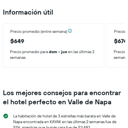
promedio
de
Información útil
una
habitación
para
este
Precio promedio (entre semana)
Precio 
fin
de
$649
$674
semana,
calculado
Precio promedio para
dom - jue
en las últimas 2
Precio 
a
semanas.
semana
partir
de
los
últimos
3 días.
Los mejores consejos para encontrar
el hotel perfecto en Valle de Napa
La habitación de hotel de 3 estrellas más barata en Valle de
Napa encontrada en KAYAK en las últimas 2 semanas fue de
$56, mientras que la más cara fue de $2.482.