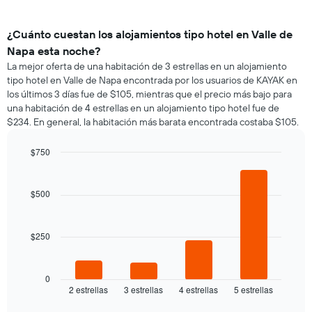
¿Cuánto cuestan los alojamientos tipo hotel en Valle de
Napa esta noche?
La mejor oferta de una habitación de 3 estrellas en un alojamiento
tipo hotel en Valle de Napa encontrada por los usuarios de KAYAK en
los últimos 3 días fue de $105, mientras que el precio más bajo para
una habitación de 4 estrellas en un alojamiento tipo hotel fue de
$234. En general, la habitación más barata encontrada costaba $105.
$750
Bar
Chart
graphic.
chart
with
$500
4
bars.
$250
El
siguiente
gráfico
muestra
0
2 estrellas
3 estrellas
4 estrellas
5 estrellas
el
End
of
precio
interactive