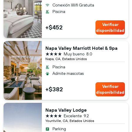
Conexión Wifi Gratuita
Piscina
Verificar
+$452
disponibilidad
Napa Valley Marriott Hotel & Spa
4 estrellas
Muy bueno
8.0
Napa, CA, Estados Unidos
Piscina
Admite mascotas
Verificar
+$382
disponibilidad
Napa Valley Lodge
4 estrellas
Excelente
9.2
Yountville, CA, Estados Unidos
Parking