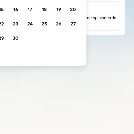
15
16
17
18
19
20
Millones de opiniones
Mira las puntuaciones basadas en millones de opiniones de
22
23
24
25
26
27
huéspedes reales.
29
30