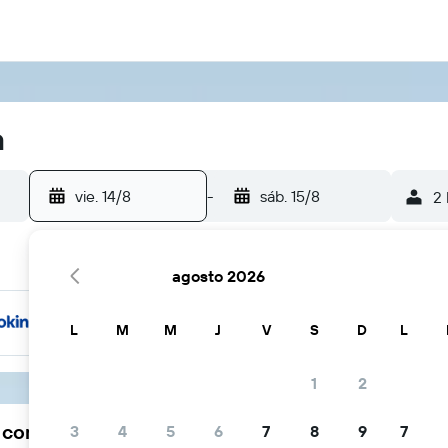
a
vie. 14/8
-
sáb. 15/8
2 
agosto 2026
L
M
M
J
V
S
D
L
1
2
a comunidad viajera elige KAYAK
3
4
5
6
7
8
9
7